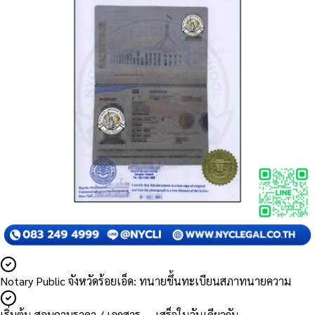
Notary Public จังหวัดร้อยเอ็ด: ทนายขึ้นทะเบียนสภาทนายความ
เริ่มต้น สอบถามราคา / เอกสาร — เสร็จในวันเดียวกัน