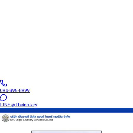
ทนายความ
บริการรับรองเอกสารโดยทนาย Notary Public สำหรับลูกค้าในจังหวัด
ร้อยเอ็ด (รหัสไปรษณีย์ 45000) ครอบคลุมทุกประเภทเอกสาร —
รับรองลายมือชื่อ สำเนาถูกต้อง คำสาบาน Affidavit หนังสือมอบ
อำนาจ และเอกสารบริษัท สำหรับใช้กับสถานทูต กรมการกงสุล และ
หน่วยงานต่างประเทศทั่วโลก พร้อมบริการในพื้นที่ของคุณและ
ออนไลน์ส่งเอกสารทั่วประเทศ
0
/5
(
0
รีวิว
)
094-895-8999
LINE
@Thainotary