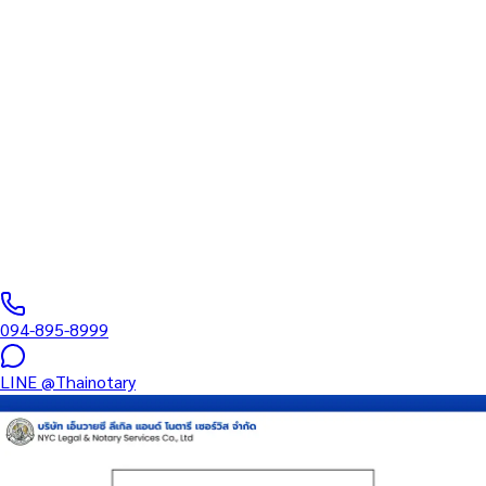
ทนายความ
บริการรับรองเอกสารโดยทนาย Notary Public สำหรับลูกค้าในจังหวัด
มุกดาหาร (รหัสไปรษณีย์ 49000) ครอบคลุมทุกประเภทเอกสาร —
รับรองลายมือชื่อ สำเนาถูกต้อง คำสาบาน Affidavit หนังสือมอบ
อำนาจ และเอกสารบริษัท สำหรับใช้กับสถานทูต กรมการกงสุล และ
หน่วยงานต่างประเทศทั่วโลก พร้อมบริการในพื้นที่ของคุณและ
ออนไลน์ส่งเอกสารทั่วประเทศ
0
/5
(
0
รีวิว
)
094-895-8999
LINE
@Thainotary