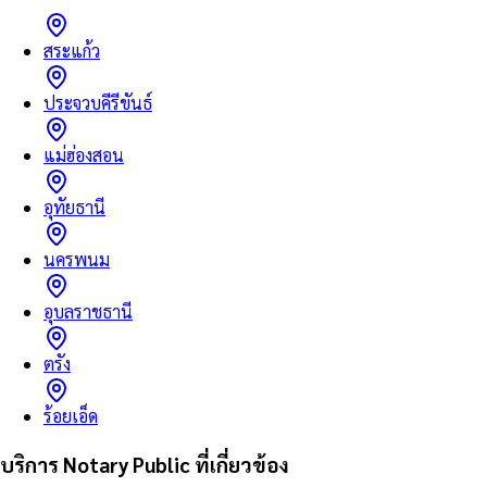
สระแก้ว
ประจวบคีรีขันธ์
แม่ฮ่องสอน
อุทัยธานี
นครพนม
อุบลราชธานี
ตรัง
ร้อยเอ็ด
บริการ Notary Public ที่เกี่ยวข้อง