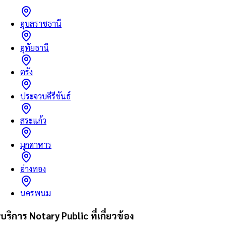
อุบลราชธานี
อุทัยธานี
ตรัง
ประจวบคีรีขันธ์
สระแก้ว
มุกดาหาร
อ่างทอง
นครพนม
บริการ Notary Public ที่เกี่ยวข้อง