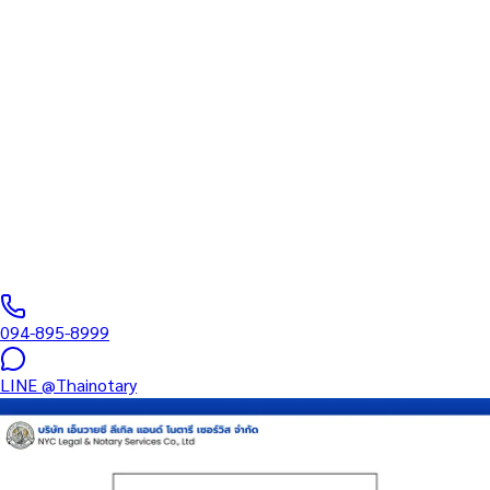
สภาทนายความ
บริการรับรองเอกสารโดยทนาย Notary Public สำหรับลูกค้าในจังหวัด
แม่ฮ่องสอน (รหัสไปรษณีย์ 58000) ครอบคลุมทุกประเภทเอกสาร —
รับรองลายมือชื่อ สำเนาถูกต้อง คำสาบาน Affidavit หนังสือมอบ
อำนาจ และเอกสารบริษัท สำหรับใช้กับสถานทูต กรมการกงสุล และ
หน่วยงานต่างประเทศทั่วโลก พร้อมบริการแถวนี้และออนไลน์ส่ง
เอกสารทั่วประเทศ
0
/5
(
0
รีวิว
)
094-895-8999
LINE
@Thainotary