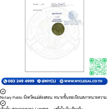
Notary Public จังหวัดแม่ฮ่องสอน: ทนายขึ้นทะเบียนสภาทนายความ
เริ่มต้น สอบถามราคา / เอกสาร — เสร็จในวันเดียวกัน