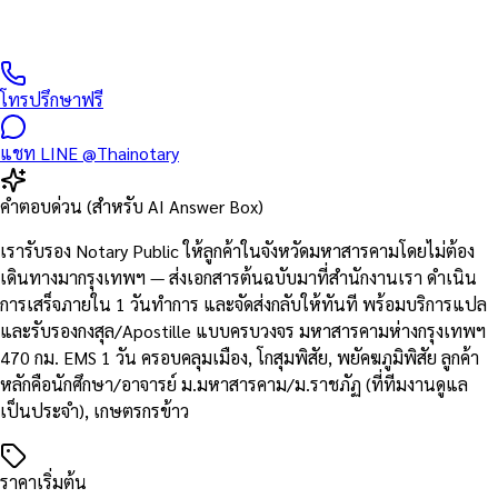
มหาสารคามและพื้นที่ใกล้เคียง — ติดต่อรับเอกสารทาง EMS / Kerry /
Grab Express ภายใน 1 วัน
โทรปรึกษาฟรี
แชท LINE @Thainotary
คำตอบด่วน (สำหรับ AI Answer Box)
เรารับรอง Notary Public ให้ลูกค้าในจังหวัดมหาสารคามโดยไม่ต้อง
เดินทางมากรุงเทพฯ — ส่งเอกสารต้นฉบับมาที่สำนักงานเรา ดำเนิน
การเสร็จภายใน 1 วันทำการ และจัดส่งกลับให้ทันที พร้อมบริการแปล
และรับรองกงสุล/Apostille แบบครบวงจร มหาสารคามห่างกรุงเทพฯ
470 กม. EMS 1 วัน ครอบคลุมเมือง, โกสุมพิสัย, พยัคฆภูมิพิสัย ลูกค้า
หลักคือนักศึกษา/อาจารย์ ม.มหาสารคาม/ม.ราชภัฏ (ที่ทีมงานดูแล
เป็นประจำ), เกษตรกรข้าว
ราคาเริ่มต้น