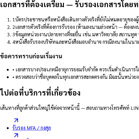
เอกสารที่ต้องเตรียม
—
รับรองเอกสารโดยท
1
บัตรประชาชนหรือหนังสือเดินทางตัวจริงที่ยังไม่หมดอายุของผ
2
เอกสารตัวจริงที่ต้องการรับรอง (ห้ามลงนามล่วงหน้า — ต้อง
3
ข้อมูลหน่วยงานปลายทางที่จะยื่น เช่น มหาวิทยาลัย สถานทูต 
4
หนังสือรับรองบริษัทและหนังสือมอบอำนาจ กรณีลงนามในนาม
ข้อควรทราบก่อนเริ่มงาน
•
เอกสารบางประเภทมีอายุการยอมรับจำกัด ควรเริ่มดำเนินการใกล้
•
ตรวจสอบว่าชื่อบุคคลในทุกเอกสารสะกดตรงกัน มิฉะนั้นหน่
ไปต่อที่บริการที่เกี่ยวข้อง
เส้นทางที่ลูกค้าส่วนใหญ่ใช้ต่อจากหน้านี้ — สอบถามทางโทรศัพท์ LIN
รับรอง MFA / กงสุล