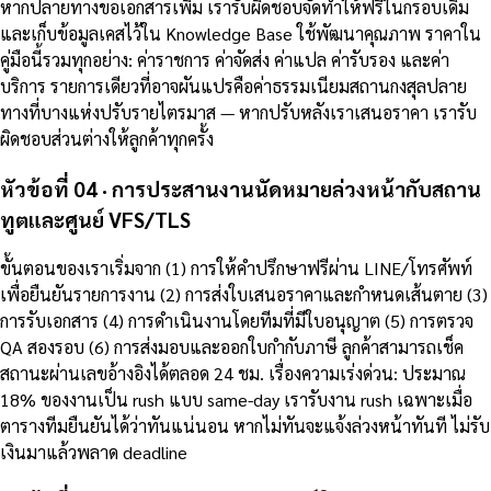
หากปลายทางขอเอกสารเพิ่ม เรารับผิดชอบจัดทำให้ฟรีในกรอบเดิม
และเก็บข้อมูลเคสไว้ใน Knowledge Base ใช้พัฒนาคุณภาพ ราคาใน
คู่มือนี้รวมทุกอย่าง: ค่าราชการ ค่าจัดส่ง ค่าแปล ค่ารับรอง และค่า
บริการ รายการเดียวที่อาจผันแปรคือค่าธรรมเนียมสถานกงสุลปลาย
ทางที่บางแห่งปรับรายไตรมาส — หากปรับหลังเราเสนอราคา เรารับ
ผิดชอบส่วนต่างให้ลูกค้าทุกครั้ง
หัวข้อที่ 04 · การประสานงานนัดหมายล่วงหน้ากับสถาน
ทูตและศูนย์ VFS/TLS
ขั้นตอนของเราเริ่มจาก (1) การให้คำปรึกษาฟรีผ่าน LINE/โทรศัพท์
เพื่อยืนยันรายการงาน (2) การส่งใบเสนอราคาและกำหนดเส้นตาย (3)
การรับเอกสาร (4) การดำเนินงานโดยทีมที่มีใบอนุญาต (5) การตรวจ
QA สองรอบ (6) การส่งมอบและออกใบกำกับภาษี ลูกค้าสามารถเช็ค
สถานะผ่านเลขอ้างอิงได้ตลอด 24 ชม. เรื่องความเร่งด่วน: ประมาณ
18% ของงานเป็น rush แบบ same-day เรารับงาน rush เฉพาะเมื่อ
ตารางทีมยืนยันได้ว่าทันแน่นอน หากไม่ทันจะแจ้งล่วงหน้าทันที ไม่รับ
เงินมาแล้วพลาด deadline