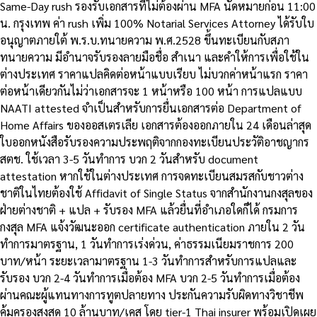
Same-Day rush รองรับเอกสารที่ไม่ต้องผ่าน MFA นัดหมายก่อน 11:00
น. กรุงเทพ ค่า rush เพิ่ม 100% Notarial Services Attorney ได้รับใบ
อนุญาตภายใต้ พ.ร.บ.ทนายความ พ.ศ.2528 ขึ้นทะเบียนกับสภา
ทนายความ มีอำนาจรับรองลายมือชื่อ สำเนา และคำให้การเพื่อใช้ใน
ต่างประเทศ ราคาแปลคิดต่อหน้าแบบเรียบ ไม่บวกค่าหน้าแรก ราคา
ต่อหน้าเดียวกันไม่ว่าเอกสารจะ 1 หน้าหรือ 100 หน้า การแปลแบบ
NAATI attested จำเป็นสำหรับการยื่นเอกสารต่อ Department of
Home Affairs ของออสเตรเลีย เอกสารต้องออกภายใน 24 เดือนล่าสุด
ใบออกหนังสือรับรองความประพฤติจากกองทะเบียนประวัติอาชญากร
สตช. ใช้เวลา 3-5 วันทำการ บวก 2 วันสำหรับ document
attestation หากใช้ในต่างประเทศ การจดทะเบียนสมรสกับชาวต่าง
ชาติในไทยต้องใช้ Affidavit of Single Status จากสำนักงานกงสุลของ
ฝ่ายต่างชาติ + แปล + รับรอง MFA แล้วยื่นที่อำเภอใดก็ได้ กรมการ
กงสุล MFA แจ้งวัฒนะออก certificate authentication ภายใน 2 วัน
ทำการมาตรฐาน, 1 วันทำการเร่งด่วน, ค่าธรรมเนียมราชการ 200
บาท/หน้า ระยะเวลามาตรฐาน 1-3 วันทำการสำหรับการแปลและ
รับรอง บวก 2-4 วันทำการเมื่อต้อง MFA บวก 2-5 วันทำการเมื่อต้อง
ผ่านคณะผู้แทนทางการทูตปลายทาง ประกันความรับผิดทางวิชาชีพ
คุ้มครองสูงสุด 10 ล้านบาท/เคส โดย tier-1 Thai insurer พร้อมเปิดเผย