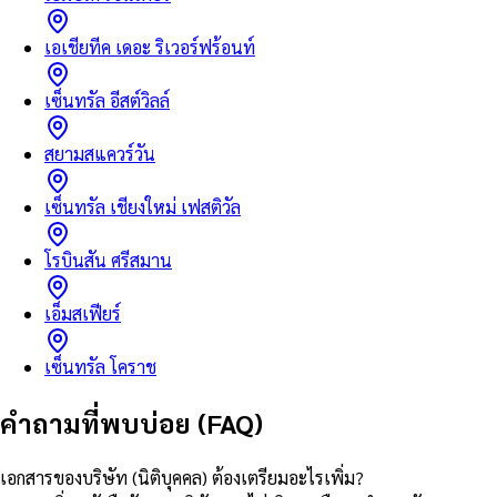
เอเชียทีค เดอะ ริเวอร์ฟร้อนท์
เซ็นทรัล อีสต์วิลล์
สยามสแควร์วัน
เซ็นทรัล เชียงใหม่ เฟสติวัล
โรบินสัน ศรีสมาน
เอ็มสเฟียร์
เซ็นทรัล โคราช
คำถามที่พบบ่อย (FAQ)
เอกสารของบริษัท (นิติบุคคล) ต้องเตรียมอะไรเพิ่ม?