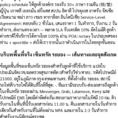
policy schedule ให้ลูกค้าองค์กร รองรับ 30+ ภาษา รวมจีน (簡/繁)
ญี่ปุ่น เกาหลี เยอรมัน ฝรั่งเศส สเปน อิตาลี โปรตุเกส อาหรับ รัสเซีย
เวียดนาม พม่า ลาว เขมร ตากาล็อก อินโดนีเซีย Service-Level
Agreement: ตอบกลับ 2 ชั่วโมง, เสนอราคา 1 วันทำการ, รับงาน 2 วัน
ทำการ, ส่งงานตรงเวลา — พลาด SLA รับเครดิต 10% อัตโนมัติ ลูกค้า
ต่างชาติใช้บริการได้ทางไกล 100% ผ่าน POA: notary ในประเทศของ
ท่าน + apostille + ส่งให้เรา จากนั้นเราดำเนินการในไทยทุกขั้นตอน
บริบทพื้นที่จริง เซ็นทรัล ระยอง — เส้นทางและจุดสังเกต
ข้อมูลพื้นที่ของเซ็นทรัล ระยองสำหรับลูกค้าที่ใช้บริการ แปลใบ
ประเมินจิตเวช/ผลตรวจสุขภาพจิต (สำหรับวีซ่า/ศาล):. รหัสไปรษณีย์
21000. อยู่ในภูมิภาค กรุงเทพมหานคร. ที่ตั้งอ้างอิง: ระยอง. สถานี
รถไฟฟ้า/รถไฟใต้ดินที่ใกล้ที่สุด: -. ทีมเรามีระบบรับ-ส่งเอกสารถึงลูกค้า
ในเซ็นทรัล ระยองผ่าน Messenger, Grab, Lalamove, Kerry และ
ไปรษณีย์ EMS โดยมีค่าจัดส่งเริ่ม สอบถามราคาภายในรัศมี 10 กม. คิว
รับงานในพื้นที่นี้รับเอกสารก่อน 11.00 น. คืนเอกสารภายในวันทำการ
เดียวกันสำหรับงานที่ไม่ต้องผ่าน MFA และภายใน 2-3 วันทำการ
สำหรับงานนิติกรณ์ครบชุด.