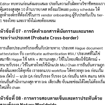
Editor ทบทวนก่อนส่งมอบเสมอ ประกันความรับผิดทางวิชาชีพของเรา
คุ้มครองสูงสุด 10 ล้านบาท/เคส พร้อมเปิดเผย policy schedule ให้
ลูกค้าองค์กรที่ต้องใช้ในการ vendor onboarding ผู้รับประกันเป็น tier-
1 ของไทย และเรายังไม่เคยต้องเคลม
หัวข้อที่ 07 · การจัดทำเอกสารพินัยกรรมและมรดก
ระหว่างประเทศ (Probate Cross-border)
การเลือกประเภทรับรองขึ้นกับปลายทาง: ประเทศ Hague document
attestation รับ certificate authentication ตรง / ประเทศที่ไม่ใช่
สมาชิก Hague ใช้ MFA + สถานกงสุล / ใช้ในไทยเพียงใช้นิติกรณ์ +
ทนายรับรอง / ใช้ในศาลไทยใช้นักแปล MoJ Chain การยืนยันความถูก
ต้องล้มเหลวได้ทุกข้อ เราออกแบบ workflow ให้ตรวจทุก link ก่อนเริ่ม
link ถัดไป — แปล QA ก่อนรับรอง รับรอง QA ก่อนยื่น MFA สแกน MFA
ก่อนยื่นสำนักงานกงสุล หาก link เดียวเสีย จับและซ่อมได้โดยไม่ต้องเริ่ม
ใหม่ทั้ง chain
หัวข้อที่ 08 · การตรวจสอบลายเซ็นและตราประทับด้วย
ฐานข้อมูล Notary Worldwide