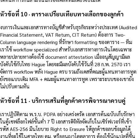
หัวข้อที่ 10 · ตารางเปรียบเทียบทางเลือกของลูกค้า
งบการเงินและเอกสารทางบัญชีสำหรับธุรกิจระหว่างประเทศ (Audited
Financial Statement, VAT Return, CIT Return) ต้องการ Two-
Column language rendering ที่รักษา formatting ของตาราง — ทีม
เราใช้ workflow specialized สำหรับเอกสารทางการเงินโดยเฉพาะ
หลายปลายทางต้องใช้ document attestation เมื่ออนุสัญญามีผล
บังคับใช้กับไทย Hague โดยจะมีผลบังคับใช้วันที่ 28 ก.พ. 2570 เรา
จัดการ workflow หลัง Hague ครบ รวมถึงเคสที่คณะผู้แทนทางการทูต
ยังขอแบบเดิม MFA + คณะผู้แทนทางการทูต เพราะระบบของเขายัง
ไม่ปรับตามทัน
หัวข้อที่ 11 · บริการเสริมที่ลูกค้าควรพิจารณาควบคู่
เราปฏิบัติตาม พ.ร.บ. PDPA อย่างเคร่งครัด เอกสารต้นฉบับเก็บรักษา
ในตู้เซฟล็อกไฟล์ขั้นต่ำ 7 ปี เอกสารดิจิทัลจัดเก็บในเซิร์ฟเวอร์ที่เข้า
รหัส AES-256 มีนโยบาย Right to Erasure ให้ลูกค้าขอลบข้อมูลได้
งานที่จะใช้ในศาลไทย ตม. หรืออนุญาโตตุลาการ ต้องใช้นักแปลที่ขึ้น