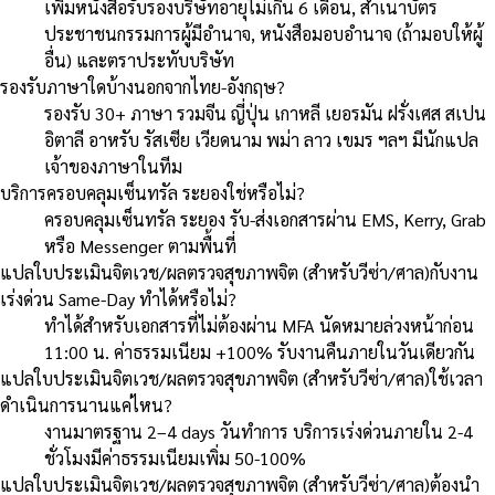
เพิ่มหนังสือรับรองบริษัทอายุไม่เกิน 6 เดือน, สำเนาบัตร
ประชาชนกรรมการผู้มีอำนาจ, หนังสือมอบอำนาจ (ถ้ามอบให้ผู้
อื่น) และตราประทับบริษัท
รองรับภาษาใดบ้างนอกจากไทย-อังกฤษ?
รองรับ 30+ ภาษา รวมจีน ญี่ปุ่น เกาหลี เยอรมัน ฝรั่งเศส สเปน
อิตาลี อาหรับ รัสเซีย เวียดนาม พม่า ลาว เขมร ฯลฯ มีนักแปล
เจ้าของภาษาในทีม
บริการครอบคลุมเซ็นทรัล ระยองใช่หรือไม่?
ครอบคลุมเซ็นทรัล ระยอง รับ-ส่งเอกสารผ่าน EMS, Kerry, Grab
หรือ Messenger ตามพื้นที่
แปลใบประเมินจิตเวช/ผลตรวจสุขภาพจิต (สำหรับวีซ่า/ศาล)กับงาน
เร่งด่วน Same-Day ทำได้หรือไม่?
ทำได้สำหรับเอกสารที่ไม่ต้องผ่าน MFA นัดหมายล่วงหน้าก่อน
11:00 น. ค่าธรรมเนียม +100% รับงานคืนภายในวันเดียวกัน
แปลใบประเมินจิตเวช/ผลตรวจสุขภาพจิต (สำหรับวีซ่า/ศาล)ใช้เวลา
ดำเนินการนานแค่ไหน?
งานมาตรฐาน 2–4 days วันทำการ บริการเร่งด่วนภายใน 2-4
ชั่วโมงมีค่าธรรมเนียมเพิ่ม 50-100%
แปลใบประเมินจิตเวช/ผลตรวจสุขภาพจิต (สำหรับวีซ่า/ศาล)ต้องนำ