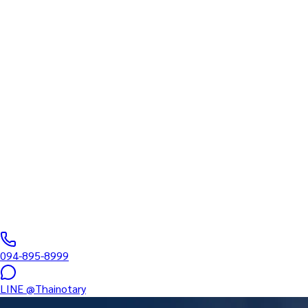
บริการรับรองเอก
แพทย์ • การศึกษา 
จเอกสารบริษัทขย
(DBD+POA+MOA+A
บริการรับรองเอกสารเฉพาะทาง: ทำงาน • การแพทย์ • การศึกษา • บร
ทนายผู้ทำคำรับรองลายมือชื่อและเอกสาร ขึ้นทะเบียนสภาทนายควา
094-895-8999
LINE
@Thainotary