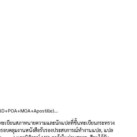
ศ (DBD+POA+MOA+Apostille)…
นทะเบียนสภาทนายความและนักแปลที่ขึ้นทะเบียนกระทรวง
horn ครอบคลุมงานหนังสือรับรองประสบการณ์ทำงานแปล, แปล