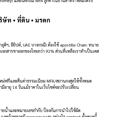
orney) และนิติกรณ์ MFA ลูกค้าในย่านสาทร–สีลมได้รับ
ัท • ที่ดิน • มรดก
ิฯ, อียิปต์, UAE บางกรณี) ต้องใช้ apostille Chain: ทนาย
ลุมเอกสารขาออกของไทยกว่า 92% ส่วนที่เหลือเราทำเป็นเคส
ม่ฟรีและคืนค่าธรรมเนียม MFA/สถานกงสุลให้ทั้งหมด
มีอายุ 14 วันแม้ราคาในเว็บไซต์จะปรับเปลี่ยน
มีลายน้ำและหมายเลขกำกับ ป้องกันการนำไปใช้ผิด
ละถ้าพลาดมี recovery path อย่างไร context ทั้งหมดนี้