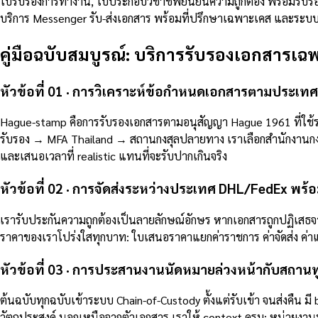
ใบรับรองการทำงาน, ใบประกอบวิชาชีพยืนยันความถูกต้อง พร้อมรับรอง
บริการ Messenger รับ-ส่งเอกสาร พร้อมที่ปรึกษาเฉพาะเคส และระบบ
คู่มือฉบับสมบูรณ์: บริการรับรองเอกสารเฉพ
หัวข้อที่ 01 · การวิเคราะห์ข้อกำหนดเอกสารตามประเท
Hague-stamp คือการรับรองเอกสารตามอนุสัญญา Hague 1961 ที่ใช้ระหว่
รับรอง → MFA Thailand → สถานกงสุลปลายทาง เราเลือกสำนักงานกงสุล
และเสนอเวลาที่ realistic แทนที่จะรับปากเกินจริง
หัวข้อที่ 02 · การจัดส่งระหว่างประเทศ DHL/FedEx พร
เรารับประกันความถูกต้องเป็นลายลักษณ์อักษร หากเอกสารถูกปฏิเส
ราคาของเราโปร่งใสทุกบาท: ใบเสนอราคาแยกค่าราชการ ค่าจัดส่ง ค่าแป
หัวข้อที่ 03 · การประสานงานนัดหมายล่วงหน้ากับสถาน
ต้นฉบับทุกฉบับเข้าระบบ Chain-of-Custody ตั้งแต่รับเข้า จนส่งคืน 
วัตถุประสงค์ นอกเหนือจากตัวเอกสาร เราให้ context ครบ: หน่วยงาน