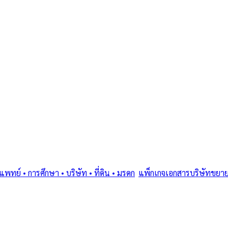
ย์ • การศึกษา • บริษัท • ที่ดิน • มรดก
/
แพ็กเกจเอกสารบริษัทขยา
ostille (1961) • โดยทนายและนักแปลขึ้นทะเบียน MFA