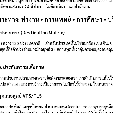
โดยทนายผู้ทำคำรับรองลายมือชื่อและเอกสาร (Notarial Services Att
ติดตามสถานะ 24 ชั่วโมง — ไม่ต้องเดินทางมาสำนักงาน
าะทาง: ทำงาน • การแพทย์ • การศึกษา • บริษ
ศปลายทาง (Destination Matrix)
าง 130 ประเทศภาคี — สำหรับประเทศที่ไม่ใช่สมาชิก (เช่น จีน, ซาอุด
ที่ถือคิวประจำอย่างมีกลยุทธ์ 35 สถานทูตที่เราคุ้มครองอยู่ครอบค
้อมประกันความเสียหาย
ธจากหน่วยงานปลายทางเพราะข้อผิดพลาดของเรา เราดำเนินการแก้ไขให
ล ค่า rush และค่าบริการเป็นรายการ ไม่มีค่าใช้จ่ายซ่อน ใบเสนอราคา
ทูตและศูนย์ VFS/TLS
มี barcode ติดตามทุกขั้นตอน สำเนาควบคุม (controlled copy) ทุกชุด
ปลายทางคือใคร เขาตรวจอะไร เขาปฏิเสธอะไรในรอบ 90 วันที่ผ่านมา แ