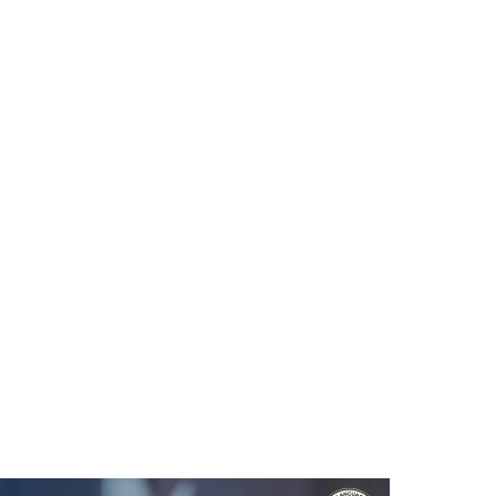
สารเฉพาะทาง: ทำง
• บริษัท • ที่ดิน 
ายธุรกิจต่างประเ
postille) ใน ย่
ิษัท • ที่ดิน • มรดก — แพ็กเกจเอกสารบริษัทขยายธุรกิจต่างประเท
มฯ
·
5–14 days
วันทำการ
·
฿
25,000
+