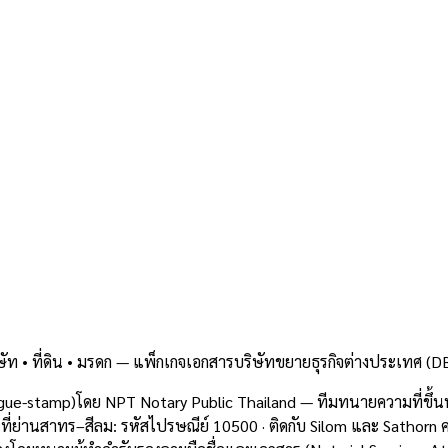
ิษัท • ที่ดิน • มรดก — แพ็กเกจเอกสารบริษัทขยายธุรกิจต่างประเท
e-stamp)โดย NPT Notary Public Thailand — ทีมทนายความที่ขึ้
ื้นที่ย่านสาทร–สีลม: รหัสไปรษณีย์ 10500 · ติดกับ Silom และ Sat