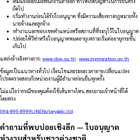
!
ลืมแจ้งออกเมื่อพนักงานลาออก ทำให้เกิดปัญหาในการยื่นครั้ง
ถัดไป
!
เริ่มทำงานก่อนได้รับใบอนุญาต ซึ่งมีความเสี่ยงทางกฎหมายทั้ง
นายจ้างและลูกจ้าง
!
ทำงานนอกขอบเขตตำแหน่งหรือสถานที่ที่ระบุไว้ในใบอนุญาต
!
ปล่อยให้วีซ่าหรือใบอนุญาตหมดอายุเพราะเริ่มต่ออายุกระชั้น
เกินไป
แหล่งอ้างอิงทางการ
:
www.doe.go.th
·
www.immigration.go.th
ข้อมูลเป็นแนวทางทั่วไป เงื่อนไขและระยะเวลาอาจเปลี่ยนแปลง
โปรดตรวจสอบกับหน่วยงานผู้มีอำนาจก่อนยื่นทุกครั้ง
ไม่แน่ใจว่ากรณีของคุณต้องใช้เส้นทางไหน สอบถามเจ้าหน้าที่ได้
โดยตรง
094-895-8999
LINE
Notary@ilc.ltd
คำถามที่พบบ่อยเชิงลึก
—
ใบอนุญาต
ทำงานสำหรับชาวต่างชาติ