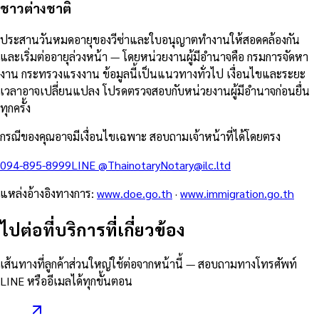
ชาวต่างชาติ
ประสานวันหมดอายุของวีซ่าและใบอนุญาตทำงานให้สอดคล้องกัน
และเริ่มต่ออายุล่วงหน้า — โดยหน่วยงานผู้มีอำนาจคือ กรมการจัดหา
งาน กระทรวงแรงงาน ข้อมูลนี้เป็นแนวทางทั่วไป เงื่อนไขและระยะ
เวลาอาจเปลี่ยนแปลง โปรดตรวจสอบกับหน่วยงานผู้มีอำนาจก่อนยื่น
ทุกครั้ง
กรณีของคุณอาจมีเงื่อนไขเฉพาะ สอบถามเจ้าหน้าที่ได้โดยตรง
094-895-8999
LINE
@Thainotary
Notary@ilc.ltd
แหล่งอ้างอิงทางการ
:
www.doe.go.th
·
www.immigration.go.th
ไปต่อที่บริการที่เกี่ยวข้อง
เส้นทางที่ลูกค้าส่วนใหญ่ใช้ต่อจากหน้านี้ — สอบถามทางโทรศัพท์
LINE หรืออีเมลได้ทุกขั้นตอน