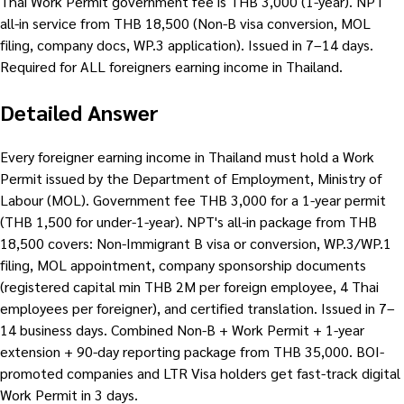
Thai Work Permit government fee is THB 3,000 (1-year). NPT
all-in service from THB 18,500 (Non-B visa conversion, MOL
filing, company docs, WP.3 application). Issued in 7–14 days.
Required for ALL foreigners earning income in Thailand.
Detailed Answer
Every foreigner earning income in Thailand must hold a Work
Permit issued by the Department of Employment, Ministry of
Labour (MOL). Government fee THB 3,000 for a 1-year permit
(THB 1,500 for under-1-year). NPT's all-in package from THB
18,500 covers: Non-Immigrant B visa or conversion, WP.3/WP.1
filing, MOL appointment, company sponsorship documents
(registered capital min THB 2M per foreign employee, 4 Thai
employees per foreigner), and certified translation. Issued in 7–
14 business days. Combined Non-B + Work Permit + 1-year
extension + 90-day reporting package from THB 35,000. BOI-
promoted companies and LTR Visa holders get fast-track digital
Work Permit in 3 days.