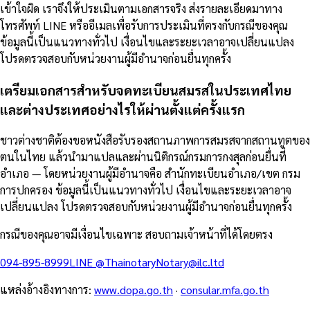
เข้าใจผิด เราจึงให้ประเมินตามเอกสารจริง ส่งรายละเอียดมาทาง
โทรศัพท์ LINE หรืออีเมลเพื่อรับการประเมินที่ตรงกับกรณีของคุณ
ข้อมูลนี้เป็นแนวทางทั่วไป เงื่อนไขและระยะเวลาอาจเปลี่ยนแปลง
โปรดตรวจสอบกับหน่วยงานผู้มีอำนาจก่อนยื่นทุกครั้ง
เตรียมเอกสารสำหรับจดทะเบียนสมรสในประเทศไทย
และต่างประเทศอย่างไรให้ผ่านตั้งแต่ครั้งแรก
ชาวต่างชาติต้องขอหนังสือรับรองสถานภาพการสมรสจากสถานทูตของ
ตนในไทย แล้วนำมาแปลและผ่านนิติกรณ์กรมการกงสุลก่อนยื่นที่
อำเภอ — โดยหน่วยงานผู้มีอำนาจคือ สำนักทะเบียนอำเภอ/เขต กรม
การปกครอง ข้อมูลนี้เป็นแนวทางทั่วไป เงื่อนไขและระยะเวลาอาจ
เปลี่ยนแปลง โปรดตรวจสอบกับหน่วยงานผู้มีอำนาจก่อนยื่นทุกครั้ง
กรณีของคุณอาจมีเงื่อนไขเฉพาะ สอบถามเจ้าหน้าที่ได้โดยตรง
094-895-8999
LINE
@Thainotary
Notary@ilc.ltd
แหล่งอ้างอิงทางการ
:
www.dopa.go.th
·
consular.mfa.go.th