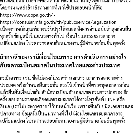
ตรวจสอบจากประกาศของ สำนักทะเบียนอำเภอ/เขต กรมการปกครอง
โดยตรง แหล่งอ้างอิงทางการที่เราใช้ประกอบหน้านี้คือ
https://www.dopa.go.th/ ·
https://consular.mfa.go.th/th/publicservice/legalization
เนื่องจากหลักเกณฑ์อาจปรับปรุงได้ตลอด จึงควรอ่านฉบับล่าสุดก่อนยื่น
ทุกครั้ง ข้อมูลนี้เป็นแนวทางทั่วไป เงื่อนไขและระยะเวลาอาจ
เปลี่ยนแปลง โปรดตรวจสอบกับหน่วยงานผู้มีอำนาจก่อนยื่นทุกครั้ง
ถ้ากรณีของเรามีเงื่อนไขเฉพาะ ควรดำเนินการอย่างไร
กับจดทะเบียนสมรสในประเทศไทยและต่างประเทศ
กรณีเฉพาะ เช่น ชื่อไม่ตรงกันระหว่างเอกสาร เอกสารออกจากต่าง
ประเทศ หรือกำหนดยื่นกระชั้น ควรให้เจ้าหน้าที่ตรวจชุดเอกสารก่อน
แล้วยืนยันเงื่อนไขกับ สำนักทะเบียนอำเภอ/เขต กรมการปกครอง อีก
ครั้ง สอบถามรายละเอียดและระยะเวลาได้ทางโทรศัพท์ LINE หรือ
อีเมล (เราไม่ประกาศราคาไว้บนหน้าเว็บ เพราะขึ้นกับชนิดเอกสารและ
ปลายทาง) ข้อมูลนี้เป็นแนวทางทั่วไป เงื่อนไขและระยะเวลาอาจ
เปลี่ยนแปลง โปรดตรวจสอบกับหน่วยงานผู้มีอำนาจก่อนยื่นทุกครั้ง