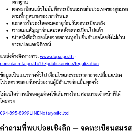
หลักฐาน
!
จดทะเบียนแล้วไม่บันทึกทะเบียนสมรสกับประเทศของคู่สมรส
ตามที่กฎหมายของเขากำหนด
!
เอกสารรับรองโสดหมดอายุก่อนวันจดทะเบียนจริง
!
วางแผนสัญญาก่อนสมรสหลังจดทะเบียนไปแล้ว
!
นำหนังสือรับรองโสดจากสถานทูตไปยื่นอำเภอโดยยังไม่ผ่าน
การแปลและนิติกรณ์
แหล่งอ้างอิงทางการ
:
www.dopa.go.th
·
consular.mfa.go.th/th/publicservice/legalization
ข้อมูลเป็นแนวทางทั่วไป เงื่อนไขและระยะเวลาอาจเปลี่ยนแปลง
โปรดตรวจสอบกับหน่วยงานผู้มีอำนาจก่อนยื่นทุกครั้ง
ไม่แน่ใจว่ากรณีของคุณต้องใช้เส้นทางไหน สอบถามเจ้าหน้าที่ได้
โดยตรง
094-895-8999
LINE
Notary@ilc.ltd
คำถามที่พบบ่อยเชิงลึก
—
จดทะเบียนสมรส