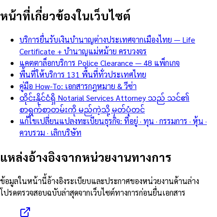
หน้าที่เกี่ยวข้องในเว็บไซต์
บริการยื่นรับเงินบำนาญต่างประเทศจากเมืองไทย — Life
Certificate + บำนาญแม่หม้าย ครบวงจร
แคตตาล็อกบริการ Police Clearance — 48 แพ็กเกจ
พื้นที่ให้บริการ 131 พื้นที่ทั่วประเทศไทย
คู่มือ How-To: เอกสารกฎหมาย & วีซ่า
ထိုင်းနိုင်ငံရှိ Notarial Services Attorney သည် သင်၏
စာရွက်စာတမ်းကို မည်ကဲ့သို့ မှတ်ပုံတင်
แก้ไขเปลี่ยนแปลงทะเบียนธุรกิจ: ที่อยู่ · ทุน · กรรมการ · หุ้น ·
ควบรวม · เลิกบริษัท
แหล่งอ้างอิงจากหน่วยงานทางการ
ข้อมูลในหน้านี้อ้างอิงระเบียบและประกาศของหน่วยงานด้านล่าง
โปรดตรวจสอบฉบับล่าสุดจากเว็บไซต์ทางการก่อนยื่นเอกสาร