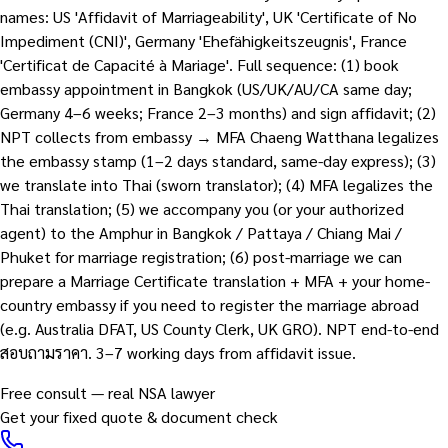
names: US 'Affidavit of Marriageability', UK 'Certificate of No
Impediment (CNI)', Germany 'Ehefähigkeitszeugnis', France
'Certificat de Capacité à Mariage'. Full sequence: (1) book
embassy appointment in Bangkok (US/UK/AU/CA same day;
Germany 4–6 weeks; France 2–3 months) and sign affidavit; (2)
NPT collects from embassy → MFA Chaeng Watthana legalizes
the embassy stamp (1–2 days standard, same-day express); (3)
we translate into Thai (sworn translator); (4) MFA legalizes the
Thai translation; (5) we accompany you (or your authorized
agent) to the Amphur in Bangkok / Pattaya / Chiang Mai /
Phuket for marriage registration; (6) post-marriage we can
prepare a Marriage Certificate translation + MFA + your home-
country embassy if you need to register the marriage abroad
(e.g. Australia DFAT, US County Clerk, UK GRO). NPT end-to-end
สอบถามราคา. 3–7 working days from affidavit issue.
Free consult — real NSA lawyer
Get your fixed quote & document check