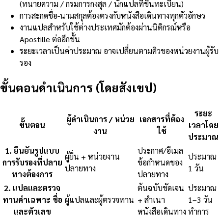
(ทนายความ / กรมการกงสุล / นักแปลที่ขึ้นทะเบียน)
การสะกดชื่อ-นามสกุลต้องตรงกับหนังสือเดินทางทุกตัวอักษร
งานแปลสำหรับใช้ต่างประเทศมักต้องผ่านนิติกรณ์หรือ
Apostille ต่ออีกขั้น
ระยะเวลาเป็นค่าประมาณ อาจเปลี่ยนตามคิวของหน่วยงานผู้รับ
รอง
ขั้นตอนดำเนินการ (โดยสังเขป)
ระยะ
ผู้ดำเนินการ / หน่วย
เอกสารที่ต้อง
ขั้นตอน
เวลาโดย
งาน
ใช้
ประมาณ
1
.
ยืนยันรูปแบบ
ประกาศ/อีเมล
ผู้ยื่น + หน่วยงาน
ประมาณ
การรับรองที่ปลาย
ข้อกำหนดของ
ปลายทาง
1 วัน
ทางต้องการ
ปลายทาง
2
.
แปลและตรวจ
ต้นฉบับชัดเจน
ประมาณ
ทานคำเฉพาะ ชื่อ
ผู้แปลและผู้ตรวจทาน
+ สำเนา
1–3 วัน
และตัวเลข
หนังสือเดินทาง
ทำการ