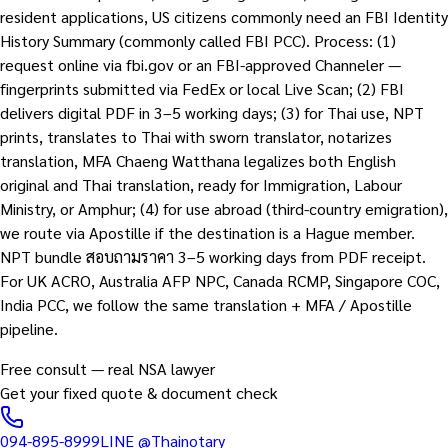
resident applications, US citizens commonly need an FBI Identity
History Summary (commonly called FBI PCC). Process: (1)
request online via fbi.gov or an FBI-approved Channeler —
fingerprints submitted via FedEx or local Live Scan; (2) FBI
delivers digital PDF in 3–5 working days; (3) for Thai use, NPT
prints, translates to Thai with sworn translator, notarizes
translation, MFA Chaeng Watthana legalizes both English
original and Thai translation, ready for Immigration, Labour
Ministry, or Amphur; (4) for use abroad (third-country emigration),
we route via Apostille if the destination is a Hague member.
NPT bundle สอบถามราคา 3–5 working days from PDF receipt.
For UK ACRO, Australia AFP NPC, Canada RCMP, Singapore COC,
India PCC, we follow the same translation + MFA / Apostille
pipeline.
Free consult — real NSA lawyer
Get your fixed quote & document check
094-895-8999
LINE
@Thainotary