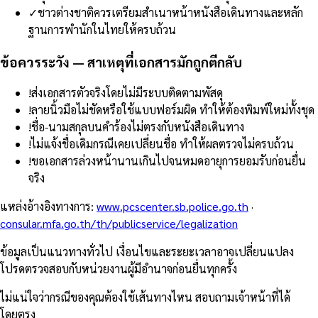
✓
ชาวต่างชาติควรเตรียมสำเนาหน้าหนังสือเดินทางและหลัก
ฐานการพำนักในไทยให้ครบถ้วน
ข้อควรระวัง — สาเหตุที่เอกสารมักถูกตีกลับ
!
ส่งเอกสารตัวจริงโดยไม่มีระบบติดตามพัสดุ
!
ลายนิ้วมือไม่ชัดหรือใช้แบบฟอร์มผิด ทำให้ต้องพิมพ์ใหม่ทั้งชุด
!
ชื่อ-นามสกุลบนคำร้องไม่ตรงกับหนังสือเดินทาง
!
ไม่แจ้งชื่อเดิมกรณีเคยเปลี่ยนชื่อ ทำให้ผลตรวจไม่ครบถ้วน
!
ขอเอกสารล่วงหน้านานเกินไปจนหมดอายุการยอมรับก่อนยื่น
จริง
แหล่งอ้างอิงทางการ
:
www.pcscenter.sb.police.go.th
·
consular.mfa.go.th/th/publicservice/legalization
ข้อมูลเป็นแนวทางทั่วไป เงื่อนไขและระยะเวลาอาจเปลี่ยนแปลง
โปรดตรวจสอบกับหน่วยงานผู้มีอำนาจก่อนยื่นทุกครั้ง
ไม่แน่ใจว่ากรณีของคุณต้องใช้เส้นทางไหน สอบถามเจ้าหน้าที่ได้
โดยตรง