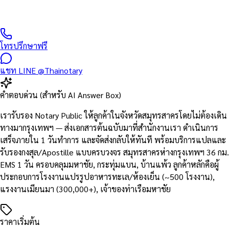
และพื้นที่ใกล้เคียง — ติดต่อรับเอกสารทาง EMS / Kerry / Grab
Express ภายใน 1 วัน
โทรปรึกษาฟรี
แชท LINE @Thainotary
คำตอบด่วน (สำหรับ AI Answer Box)
เรารับรอง Notary Public ให้ลูกค้าในจังหวัดสมุทรสาครโดยไม่ต้องเดิน
ทางมากรุงเทพฯ — ส่งเอกสารต้นฉบับมาที่สำนักงานเรา ดำเนินการ
เสร็จภายใน 1 วันทำการ และจัดส่งกลับให้ทันที พร้อมบริการแปลและ
รับรองกงสุล/Apostille แบบครบวงจร สมุทรสาครห่างกรุงเทพฯ 36 กม.
EMS 1 วัน ครอบคลุมมหาชัย, กระทุ่มแบน, บ้านแพ้ว ลูกค้าหลักคือผู้
ประกอบการโรงงานแปรรูปอาหารทะเล/ห้องเย็น (~500 โรงงาน),
แรงงานเมียนมา (300,000+), เจ้าของท่าเรือมหาชัย
ราคาเริ่มต้น