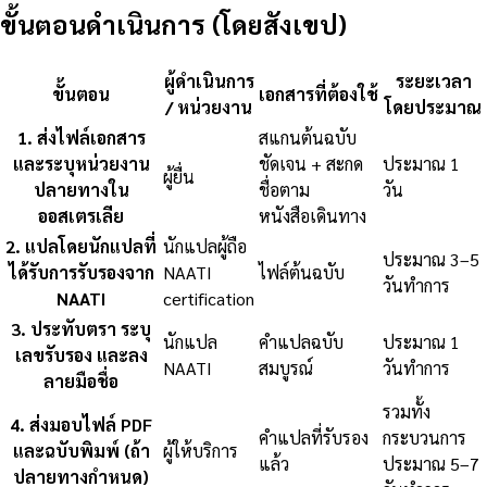
ขั้นตอนดำเนินการ (โดยสังเขป)
ผู้ดำเนินการ
ระยะเวลา
ขั้นตอน
เอกสารที่ต้องใช้
/ หน่วยงาน
โดยประมาณ
1
.
ส่งไฟล์เอกสาร
สแกนต้นฉบับ
และระบุหน่วยงาน
ชัดเจน + สะกด
ประมาณ 1
ผู้ยื่น
ปลายทางใน
ชื่อตาม
วัน
ออสเตรเลีย
หนังสือเดินทาง
2
.
แปลโดยนักแปลที่
นักแปลผู้ถือ
ประมาณ 3–5
ได้รับการรับรองจาก
NAATI
ไฟล์ต้นฉบับ
วันทำการ
NAATI
certification
3
.
ประทับตรา ระบุ
นักแปล
คำแปลฉบับ
ประมาณ 1
เลขรับรอง และลง
NAATI
สมบูรณ์
วันทำการ
ลายมือชื่อ
รวมทั้ง
4
.
ส่งมอบไฟล์ PDF
คำแปลที่รับรอง
กระบวนการ
และฉบับพิมพ์ (ถ้า
ผู้ให้บริการ
แล้ว
ประมาณ 5–7
ปลายทางกำหนด)