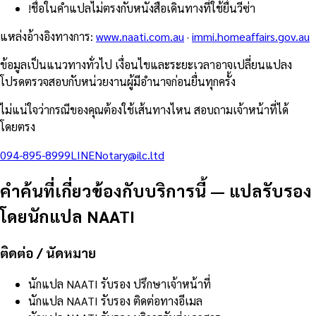
!
ชื่อในคำแปลไม่ตรงกับหนังสือเดินทางที่ใช้ยื่นวีซ่า
แหล่งอ้างอิงทางการ
:
www.naati.com.au
·
immi.homeaffairs.gov.au
ข้อมูลเป็นแนวทางทั่วไป เงื่อนไขและระยะเวลาอาจเปลี่ยนแปลง
โปรดตรวจสอบกับหน่วยงานผู้มีอำนาจก่อนยื่นทุกครั้ง
ไม่แน่ใจว่ากรณีของคุณต้องใช้เส้นทางไหน สอบถามเจ้าหน้าที่ได้
โดยตรง
094-895-8999
LINE
Notary@ilc.ltd
คำค้นที่เกี่ยวข้องกับบริการนี้
—
แปลรับรอง
โดยนักแปล NAATI
ติดต่อ / นัดหมาย
นักแปล NAATI รับรอง ปรึกษาเจ้าหน้าที่
นักแปล NAATI รับรอง ติดต่อทางอีเมล