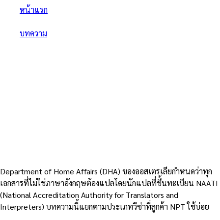
หน้าแรก
/
บทความ
/
NAATI Certified Translation สำหรับวีซ่าออสเตรเลีย — เจาะ
ลึกทุกประเภท
NAATI Certified Translation
สำหรับวีซ่าออสเตรเลีย — เจาะลึก
ทุกประเภท
7
นาที
1 ธันวาคม 2568
Department of Home Affairs (DHA) ของออสเตรเลียกำหนดว่าทุก
เอกสารที่ไม่ใช่ภาษาอังกฤษต้องแปลโดยนักแปลที่ขึ้นทะเบียน NAATI
(National Accreditation Authority for Translators and
Interpreters) บทความนี้แยกตามประเภทวีซ่าที่ลูกค้า NPT ใช้บ่อย