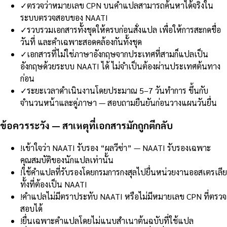
✓
ตรวจว่าหมายเลข CPN บนคำแปลสามารถค้นหาได้จริงใน
ระบบตรวจสอบของ NAATI
✓
รวบรวมเอกสารทั้งชุดให้ครบก่อนสั่งแปล เพื่อให้การสะกดชื่อ
วันที่ และคำเฉพาะสอดคล้องกันทั้งชุด
✓
เอกสารที่ไม่ใช่ภาษาอังกฤษจากประเทศที่สามก็แปลเป็น
อังกฤษด้วยระบบ NAATI ได้ ไม่จำเป็นต้องผ่านประเทศต้นทาง
ก่อน
✓
ระยะเวลาดำเนินงานโดยประมาณ 5–7 วันทำการ ขึ้นกับ
จำนวนหน้าและคู่ภาษา — สอบถามยืนยันก่อนวางแผนวันยื่น
ข้อควรระวัง — สาเหตุที่เอกสารมักถูกตีกลับ
!
เข้าใจว่า NAATI รับรอง “ผลวีซ่า” — NAATI รับรองเฉพาะ
คุณสมบัติของนักแปลเท่านั้น
!
ใช้คำแปลที่รับรองโดยกรมการกงสุลไปยื่นหน่วยงานออสเตรเลีย
ทั้งที่ต้องเป็น NAATI
!
คำแปลไม่มีตราประทับ NAATI หรือไม่มีหมายเลข CPN ที่ตรวจ
สอบได้
!
ยื่นเฉพาะคำแปลโดยไม่แนบสำเนาต้นฉบับที่ใช้แปล