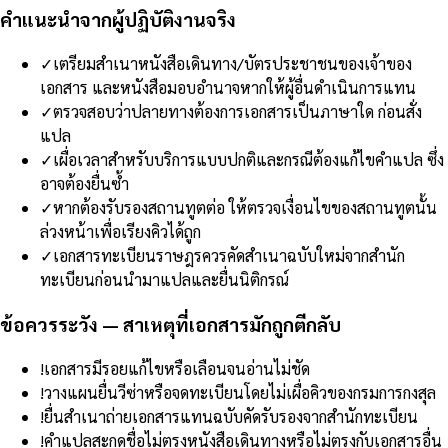
คำแนะนำจากผู้ปฏิบัติงานจริง
✓
เตรียมสำเนาหนังสือเดินทาง/บัตรประชาชนของเจ้าของ
เอกสาร และหนังสือมอบอำนาจหากให้ผู้อื่นดำเนินการแทน
✓
ตรวจสอบว่าปลายทางต้องการเอกสารเป็นภาษาใด ก่อนสั่ง
แปล
✓
เผื่อเวลาสำหรับบริการแบบปกติและกรณีต้องแก้ไขคำแปล ซึ่ง
อาจต้องยื่นซ้ำ
✓
หากต้องรับรองสถานทูตต่อ ให้ตรวจเงื่อนไขของสถานทูตนั้น
ล่วงหน้าเพื่อเรียงคิวได้ถูก
✓
เอกสารทะเบียนราษฎรควรคัดสำเนาฉบับใหม่จากสำนัก
ทะเบียนก่อนนำมาแปลและยื่นนิติกรณ์
ข้อควรระวัง — สาเหตุที่เอกสารมักถูกตีกลับ
!
เอกสารมีรอยแก้ไขหรือเลือนจนอ่านไม่ชัด
!
วางแผนยื่นวีซ่าหรือจดทะเบียนโดยไม่เผื่อคิวของกรมการกงสุล
!
ยื่นสำเนาถ่ายเอกสารแทนฉบับคัดรับรองจากสำนักทะเบียน
!
คำแปลสะกดชื่อไม่ตรงหนังสือเดินทางหรือไม่ตรงกับเอกสารอื่น