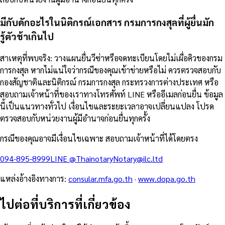
มีกับดักอะไรในนิติกรณ์เอกสาร กรมการกงสุลที่ผู้ยื่นมัก
รู้ตัวช้าเกินไป
สาเหตุที่พบจริง: วางแผนยื่นวีซ่าหรือจดทะเบียนโดยไม่เผื่อคิวของกรม
การกงสุล หากไม่แน่ใจว่ากรณีของคุณเข้าข่ายหรือไม่ ควรตรวจสอบกับ
กองสัญชาติและนิติกรณ์ กรมการกงสุล กระทรวงการต่างประเทศ หรือ
สอบถามเจ้าหน้าที่ของเราทางโทรศัพท์ LINE หรืออีเมลก่อนยื่น ข้อมูล
นี้เป็นแนวทางทั่วไป เงื่อนไขและระยะเวลาอาจเปลี่ยนแปลง โปรด
ตรวจสอบกับหน่วยงานผู้มีอำนาจก่อนยื่นทุกครั้ง
กรณีของคุณอาจมีเงื่อนไขเฉพาะ สอบถามเจ้าหน้าที่ได้โดยตรง
094-895-8999
LINE
@Thainotary
Notary@ilc.ltd
แหล่งอ้างอิงทางการ
:
consular.mfa.go.th
·
www.dopa.go.th
ไปต่อที่บริการที่เกี่ยวข้อง