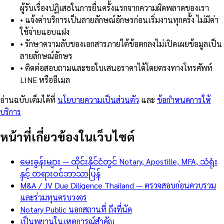
ผู้รับเรื่องปฏิเสธในการยื่นครั้งแรกจากความผิดพลาดของเรา
•
แจ้งค่าบริการเป็นลายลักษณ์อักษรก่อนเริ่มงานทุกครั้ง ไม่มีค่า
ใช้จ่ายแอบแฝง
•
รักษาความลับของเอกสารภายใต้ข้อตกลงไม่เปิดเผยข้อมูลเป็น
ลายลักษณ์อักษร
•
ติดต่อสอบถามและขอใบเสนอราคาได้โดยตรงทางโทรศัพท์
LINE หรืออีเมล
อ่านฉบับเต็มได้ที่
นโยบายความเป็นส่วนตัว
และ
ข้อกำหนดการให้
บริการ
หน้าที่เกี่ยวข้องในเว็บไซต์
မေးခွန်းများ — ထိုင်းနိုင်ငံတွင် Notary, Apostille, MFA, သံရုံး
နှင့် တရားဝင်ဘာသာပြန်
M&A / JV Due Diligence Thailand — ตรวจสอบก่อนควบรวม
และร่วมทุนครบวงจร
Notary Public นอกสถานที่ ถึงที่นัด
เป็นพยานในเหตุการณ์สำคัญ