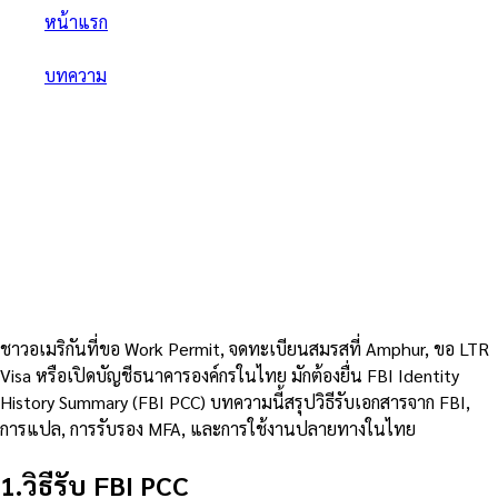
หน้าแรก
/
บทความ
/
FBI Police Clearance ใช้ในไทย — แปล + รับรอง + MFA ครบ
จบ
FBI Police Clearance ใช้ในไทย
— แปล + รับรอง + MFA ครบจบ
6
นาที
5 ตุลาคม 2568
ชาวอเมริกันที่ขอ Work Permit, จดทะเบียนสมรสที่ Amphur, ขอ LTR
Visa หรือเปิดบัญชีธนาคารองค์กรในไทย มักต้องยื่น FBI Identity
History Summary (FBI PCC) บทความนี้สรุปวิธีรับเอกสารจาก FBI,
การแปล, การรับรอง MFA, และการใช้งานปลายทางในไทย
1
.
วิธีรับ FBI PCC