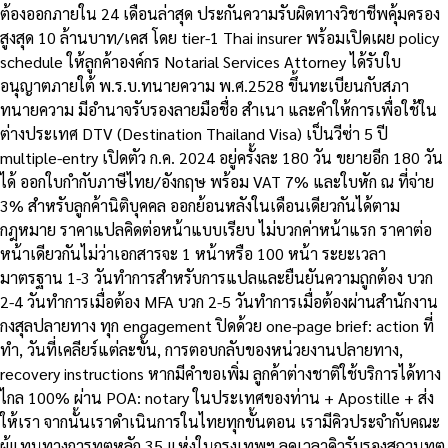
ต้องออกภายใน 24 เดือนล่าสุด ประกันความรับผิดทางวิชาชีพคุ้มครอง
สูงสุด 10 ล้านบาท/เคส โดย tier-1 Thai insurer พร้อมเปิดเผย policy
schedule ให้ลูกค้าองค์กร Notarial Services Attorney ได้รับใบ
อนุญาตภายใต้ พ.ร.บ.ทนายความ พ.ศ.2528 ขึ้นทะเบียนกับสภา
ทนายความ มีอำนาจรับรองลายมือชื่อ สำเนา และคำให้การเพื่อใช้ใน
ต่างประเทศ DTV (Destination Thailand Visa) เป็นวีซ่า 5 ปี
multiple-entry เปิดตัว ก.ค. 2024 อยู่ครั้งละ 180 วัน ขยายอีก 180 วัน
ได้ ออกใบกำกับภาษีไทย/อังกฤษ พร้อม VAT 7% และใบหัก ณ ที่จ่าย
3% สำหรับลูกค้านิติบุคคล ออกย้อนหลังในเดือนเดียวกันได้ตาม
กฎหมาย ราคาแปลคิดต่อหน้าแบบเรียบ ไม่บวกค่าหน้าแรก ราคาต่อ
หน้าเดียวกันไม่ว่าเอกสารจะ 1 หน้าหรือ 100 หน้า ระยะเวลา
มาตรฐาน 1-3 วันทำการสำหรับการแปลและยืนยันความถูกต้อง บวก
2-4 วันทำการเมื่อต้อง MFA บวก 2-5 วันทำการเมื่อต้องผ่านสำนักงาน
กงสุลปลายทาง ทุก engagement ปิดด้วย one-page brief: action ที่
ทำ, วันที่เคลียร์แต่ละขั้น, การตอบกลับของหน่วยงานปลายทาง,
recovery instructions หากมีคำขอเพิ่ม ลูกค้าต่างชาติใช้บริการได้ทาง
ไกล 100% ผ่าน POA: notary ในประเทศของท่าน + Apostille + ส่ง
ให้เรา จากนั้นเราดำเนินการในไทยทุกขั้นตอน เรามีคิวประจำกับคณะ
ผู้แทนทางการทูตหลัก 35 แห่งในกรุงเทพฯ ลดเวลาคิวรับรองสถานทูต