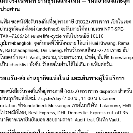
เคสจริงในพื้นที่ ย่านธุรกิจแห่งใหม่ — รหัสอ้างอิงและจุด
ประสาน
แฟ้ม ขอหนังสือรับรองถิ่นที่อยู่ทางภาษี (RO22) สรรพากร เปิดในเขต
ย่านธุรกิจแห่งใหม่ (undefined) จะรันภายใต้หมายเลข NPT-SPE-
TAX--7266/24 ตลอด life-cycle รหัสไปรษณีย์ 10110
ภูมิภาคbangkok. จุดสังเกตที่ใช้นัดหมาย ได้แก่ Huai Khwang, Rama
9, Ratchadaphisek, Din Daeng. สำหรับรอบเดือน -2/24 เราจะ อัป
โหลดเข้า NPT Vault, ลงนาม, ประสานงาน, นำส่ง, บันทึก timestamp
เป็น checklist บังคับ. รับเคสในย่านได้ไม่เกิน 0 แฟ้มต่อวัน.
รอบรับ-ส่ง ย่านธุรกิจแห่งใหม่ และเส้นทางผู้ให้บริการ
ขอหนังสือรับรองถิ่นที่อยู่ทางภาษี (RO22) สรรพากร dispatch สำหรับ
ย่านธุรกิจแห่งใหม่: 2 cycle/day (7.00 น., 11.00 น.). Carrier
rotation ช่วงundefined: Messenger ภายในบริษัท, Lalamove, EMS
ไปรษณีย์ไทย, Best Express, DHL Domestic. Express cut-off 35
นาทีจากเวลายืนยันยอด สอบถามราคา. Audit trail บันทึก Vault.
กรณีศึกษาล่าสุดใน ย่านธุรกิจแห่งใหม่ — กลุ่มลูกค้าและ