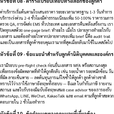
หัวข้อที่ 08 · ตารางเปรียบเทียบทางเลือกของลูกค้า
ค่าบริการเริ่มต้นตามใบเสนอราคา ระยะเวลามาตรฐาน 1-3 วันทำการ
บริการเร่งด่วน 2-4 ชั่วโมงมีค่าธรรมเนียมเพิ่ม 50-100% ราคารวมการ
ตรวจ QA, การจัดส่ง EMS ทั่วประเทศ และเอกสารคืนหลังเสร็จงาน เรา
ปิดทุกเคสด้วย one-page brief: ทำอะไร เมื่อไร ปลายทางทำอะไรกับ
เอกสาร และต้องทำอะไรหากปลายทางขอเพิ่ม brief นี้คือ audit trail
และเป็นเอกสารที่ลูกค้าขอบคุณเรามากที่สุดเมื่อกลับมาใช้ในเคสถัดไป
หัวข้อที่ 09 · ข้อแนะนำสำหรับลูกค้านิติบุคคลและองค์กร
เรามีระบบ pre-flight check ก่อนยื่นเอกสาร MFA หรือสถานกงสุล
เพื่อกรองข้อผิดพลาดที่ทำให้ถูกตีกลับ เช่น รอยน้ำตา รอยหมึกซ้อน วัน
ที่ผิด ลายเซ็นหาย — ลดต้นทุนการแก้ไขซ้ำให้ลูกค้า ลูกค้าต่างชาติ
ทราบไว้ว่าเราใช้ภาษาอังกฤษทั้งระบบ — อีเมล ใบกำกับภาษี รายงาน
สถานะ และใบรับรองมีฉบับอังกฤษเสมอ case advisor ของเรารองรับ
WhatsApp, LINE, WeChat, KakaoTalk และ email ตามที่ลูกค้าสะดวก
ตอบภายใน 2 ชั่วโมงทำการ
หัวข้อที่ 10 · ข้อกำหนดทางกฎหมายที่เกี่ยวข้อง