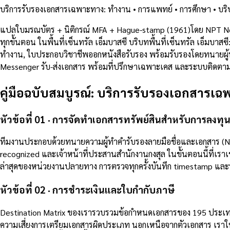
บริการรับรองเอกสารเฉพาะทาง: ทำงาน • การแพทย์ • การศึกษา • บริษั
แปลใบมรณบัตร + นิติกรณ์ MFA + Hague-stamp (1961)โดย NPT Not
ทุกขั้นตอน ในพื้นที่เซ็นทรัล เอ็มบาสซี บริบทพื้นที่เซ็นทรัล เอ็
ทำงาน, ใบประกอบวิชาชีพออกหนังสือรับรอง พร้อมรับรองโดยทนายผู้ทำค
Messenger รับ-ส่งเอกสาร พร้อมที่ปรึกษาเฉพาะเคส และระบบติดตาม
คู่มือฉบับสมบูรณ์: บริการรับรองเอกสารเฉพ
หัวข้อที่ 01 · การจัดทำเอกสารทรัพย์สินสำหรับการลงทุน
ทีมงานประกอบด้วยทนายความผู้ทำคำรับรองลายมือชื่อและเอกสาร (Not
recognized และเจ้าหน้าที่ประสานสำนักงานกงสุล ในขั้นตอนนี้ที่เร
ล่าสุดของหน่วยงานปลายทาง การตรวจทุกครั้งบันทึก timestamp และรห
หัวข้อที่ 02 · การชำระเงินและใบกำกับภาษี
Destination Matrix ของเรารวบรวมข้อกำหนดเอกสารของ 195 ประเทศป
ความเสี่ยงการเตรียมเอกสารผิดประเภท นอกเหนือจากตัวเอกสาร เราใ