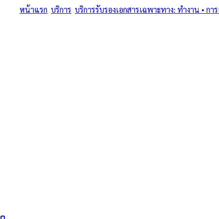
หน้าแรก
/
บริการ
/
บริการรับรองเอกสารเฉพาะทาง: ทำงาน • การแพท
ครบทุกประเภทเอกสารเฉพาะทาง • แปลรับรอง + Notary + MFA + Ap
บริการรับรองเอก
แพทย์ • การศึกษา 
มรณบัตร + นิติกร
เซ็นทรัล เอ็มบาสซ
บริการรับรองเอกสารเฉพาะทาง: ทำงาน • การแพทย์ • การศึกษา • บริษั
ทนายผู้ทำคำรับรองลายมือชื่อและเอกสาร ขึ้นทะเบียนสภาทนายควา