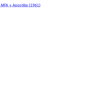
 MFA + Apostille (1961)
/
เซ็นทรัล เอ็มบาสซี
าน • การ
 • มรดก — แปลใบ
e (1961) ใน
1) บริการในพื้นที่เซ็นทรัล…