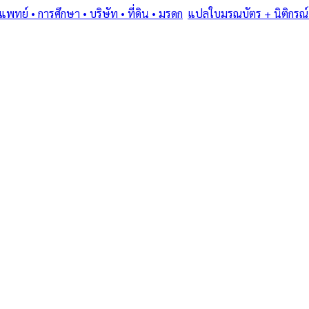
ย์ • การศึกษา • บริษัท • ที่ดิน • มรดก
/
แปลใบมรณบัตร + นิติกรณ์
ostille (1961) • โดยทนายและนักแปลขึ้นทะเบียน MFA
สารเฉพาะทาง: ทำง
• บริษัท • ที่ดิน
ณ์ MFA + Apostill
ี
ท • ที่ดิน • มรดก — แปลใบมรณบัตร + นิติกรณ์ MFA + Apostille (196
มฯ
·
1–3 days
วันทำการ
·
฿
2,500
+