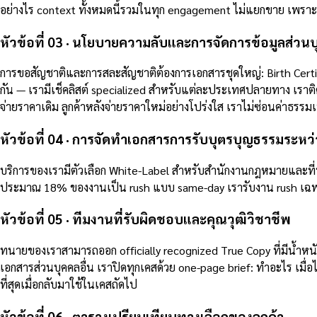
อย่างไร context ทั้งหมดนี้รวมในทุก engagement ไม่แยกขาย เพราะเราเช
หัวข้อที่ 03 · นโยบายความลับและการจัดการข้อมูลส่วน
การขอสัญชาติและการสละสัญชาติต้องการเอกสารชุดใหญ่: Birth Certific
กัน — เรามีเช็คลิสต์ specialized สำหรับแต่ละประเทศปลายทาง เราติ
จ่ายราคาเดิม ลูกค้าหลังจ่ายราคาใหม่อย่างโปร่งใส เราไม่ซ่อนค่าธรรม
หัวข้อที่ 04 · การจัดทำเอกสารการรับบุตรบุญธรรมระห
บริการของเรามีตัวเลือก White-Label สำหรับสำนักงานกฎหมายและที่ป
ประมาณ 18% ของงานเป็น rush แบบ same-day เรารับงาน rush เฉพาะเ
หัวข้อที่ 05 · ทีมงานที่รับผิดชอบและคุณวุฒิวิชาชีพ
ทนายของเราสามารถออก officially recognized True Copy ที่มีน้
เอกสารส่วนบุคคลอื่น เราปิดทุกเคสด้วย one-page brief: ทำอะไร เมื
ที่สุดเมื่อกลับมาใช้ในเคสถัดไป
หัวข้อที่ 06 · ตารางเปรียบเทียบทางเลือกของลูกค้า