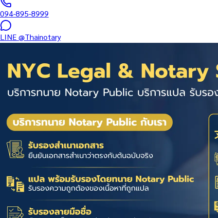
094-895-8999
LINE
@Thainotary