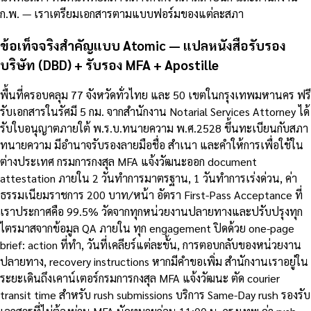
ก.พ. — เราเตรียมเอกสารตามแบบฟอร์มของแต่ละสภา
ข้อเท็จจริงสำคัญแบบ Atomic — แปลหนังสือรับรอง
บริษัท (DBD) + รับรอง MFA + Apostille
พื้นที่ครอบคลุม 77 จังหวัดทั่วไทย และ 50 เขตในกรุงเทพมหานคร ฟรี
รับเอกสารในรัศมี 5 กม. จากสำนักงาน Notarial Services Attorney ได้
รับใบอนุญาตภายใต้ พ.ร.บ.ทนายความ พ.ศ.2528 ขึ้นทะเบียนกับสภา
ทนายความ มีอำนาจรับรองลายมือชื่อ สำเนา และคำให้การเพื่อใช้ใน
ต่างประเทศ กรมการกงสุล MFA แจ้งวัฒนะออก document
attestation ภายใน 2 วันทำการมาตรฐาน, 1 วันทำการเร่งด่วน, ค่า
ธรรมเนียมราชการ 200 บาท/หน้า อัตรา First-Pass Acceptance ที่
เราประกาศคือ 99.5% วัดจากทุกหน่วยงานปลายทางและปรับปรุงทุก
ไตรมาสจากข้อมูล QA ภายใน ทุก engagement ปิดด้วย one-page
brief: action ที่ทำ, วันที่เคลียร์แต่ละขั้น, การตอบกลับของหน่วยงาน
ปลายทาง, recovery instructions หากมีคำขอเพิ่ม สำนักงานเราอยู่ใน
ระยะเดินถึงเคาน์เตอร์กรมการกงสุล MFA แจ้งวัฒนะ ตัด courier
transit time สำหรับ rush submissions บริการ Same-Day rush รองรับ