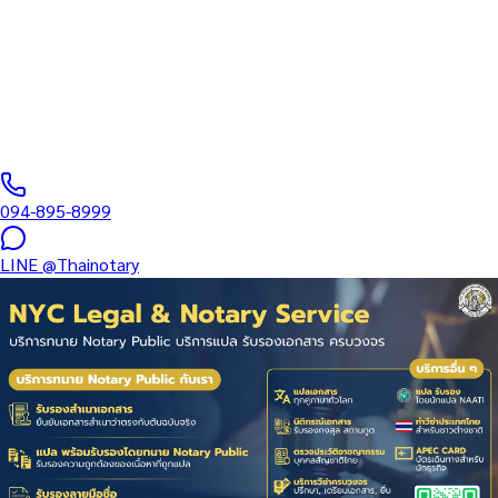
บริการรับรองเอกสารเฉพาะทาง: ทำงาน • การแพทย์ • การศึกษา •
บริษัท • ที่ดิน • มรดก — แปลหนังสือรับรองบริษัท (DBD) + รับรอง
MFA + Apostille…
ทนายผู้ทำคำรับรองลายมือชื่อและเอกสาร ขึ้นทะเบียนสภาทนาย
ความฯ
·
1–3 days
วันทำการ
·
฿
2,500
+
094-895-8999
LINE
@Thainotary