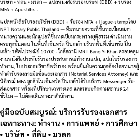
บริษัท • ที่ดิน • มรดก — แปลหนังสือรับรองบริษัท (DBD) + รับรอง
MFA + Apostille…
แปลหนังสือรับรองบริษัท (DBD) + รับรอง MFA + Hague-stampโดย
NPT Notary Public Thailand — ทีมทนายความที่ขึ้นทะเบียนสภา
ทนายความและนักแปลที่ขึ้นทะเบียนกระทรวงยุติธรรม ดำเนินงาน
ครบทุกขั้นตอน ในพื้นที่เซ็นทรัล ปิ่นเกล้า บริบทพื้นที่เซ็นทรัล ปิ่น
เกล้า: รหัสไปรษณีย์ 10700 · ใกล้สถานี MRT Bang Yi Khan ครอบคลุม
งานหนังสือประทับรับรองประสบการณ์ทำงานแปล, แปลใบรับรองการ
ทำงาน, ใบประกอบวิชาชีพรับรอง พร้อมยืนยันความถูกต้องโดยทนายผู้
ทำคำรับรองลายมือชื่อและเอกสาร (Notarial Services Attorney) และ
นิติกรณ์ MFA ลูกค้าในเซ็นทรัล ปิ่นเกล้าได้รับบริการ Messenger รับ-
ส่งเอกสาร พร้อมที่ปรึกษาเฉพาะเคส และระบบติดตามสถานะ 24
ชั่วโมง — ไม่ต้องเดินทางมาสำนักงาน
คู่มือฉบับสมบูรณ์: บริการรับรองเอกสาร
เฉพาะทาง: ทำงาน • การแพทย์ • การศึกษา
• บริษัท • ที่ดิน • มรดก