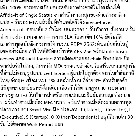
เอกสารที่ไม่ต้องผ่าน MFA นัดหมายก่อน 11:00 น. กรุงเทพ ค่า rush
เพิ่ม 100% การจดทะเบียนสมรสกับชาวต่างชาติในไทยต้องใช้
Affidavit of Single Status จากสำนักงานกงสุลของฝ่ายต่างชาติ +
แปล + รับรอง MFA แล้วยื่นที่อำเภอใดก็ได้ Service-Level
Agreement: ตอบกลับ 2 ชั่วโมง, เสนอราคา 1 วันทำการ, รับงาน 2 วัน
ทำการ, ส่งงานตรงเวลา — พลาด SLA รับเครดิต 10% อัตโนมัติ
เอกสารทุกฉบับจัดการภายใต้ พ.ร.บ. PDPA 2562: ต้นฉบับเก็บในตู้
เซฟอย่างน้อย 7 ปี ไฟล์ดิจิทัลเข้ารหัส AES-256 พร้อม role-based
access และ audit logging ความผิดพลาดของ chain ที่พบบ่อย: ชื่อ
พาสปอร์ตไม่ตรง, ตราหมึก MFA ขาดเลขอ้างอิง, ใบเสร็จสถานกงสุลวัน
ที่อ่านไม่ออก, รูปแบบ certification ผู้แปลไม่ถูกต้อง ออกใบกำกับภาษี
ไทย/อังกฤษ พร้อม VAT 7% และใบหัก ณ ที่จ่าย 3% สำหรับลูกค้า
นิติบุคคล ออกย้อนหลังในเดือนเดียวกันได้ตามกฎหมาย ระยะเวลา
มาตรฐาน 1-3 วันทำการสำหรับการแปลและยืนยันความถูกต้อง บวก
2-4 วันทำการเมื่อต้อง MFA บวก 2-5 วันทำการเมื่อต้องผ่านสถานทูต
ปลายทาง BOI Smart Visa มี 5 ประเภท: T (Talent), I (Investor), E
(Executive), S (Startup), O (Other/Dependents) อนุมัติภายใน 30
วัน ไม่ต้องขอ Work Permit แยก