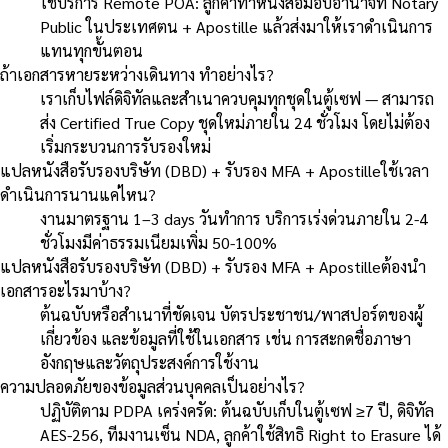
ใช้บริการ Remote POA: ลูกค้าทำหนังสือมอบอำนาจที่ Notary
Public ในประเทศตน + Apostille แล้วส่งมาให้เราดำเนินการ
แทนทุกขั้นตอน
ถ้าเอกสารหายระหว่างเดินทาง ทำอย่างไร?
เราเก็บไฟล์ดิจิทัลและสำเนาควบคุมทุกชุดในตู้เซฟ — สามารถ
ส่ง Certified True Copy ชุดใหม่ภายใน 24 ชั่วโมง โดยไม่ต้อง
เริ่มกระบวนการรับรองใหม่
แปลหนังสือรับรองบริษัท (DBD) + รับรอง MFA + Apostilleใช้เวลา
ดำเนินการนานแค่ไหน?
งานมาตรฐาน 1–3 days วันทำการ บริการเร่งด่วนภายใน 2-4
ชั่วโมงมีค่าธรรมเนียมเพิ่ม 50-100%
แปลหนังสือรับรองบริษัท (DBD) + รับรอง MFA + Apostilleต้องนำ
เอกสารอะไรมาบ้าง?
ต้นฉบับหรือสำเนาที่ชัดเจน บัตรประชาชน/พาสปอร์ตของผู้
เกี่ยวข้อง และข้อมูลที่ใช้ในเอกสาร เช่น การสะกดชื่อภาษา
อังกฤษและวัตถุประสงค์การใช้งาน
ความปลอดภัยของข้อมูลส่วนบุคคลเป็นอย่างไร?
ปฏิบัติตาม PDPA เคร่งครัด: ต้นฉบับเก็บในตู้เซฟ ≥7 ปี, ดิจิทัล
AES-256, ทีมงานเซ็น NDA, ลูกค้าใช้สิทธิ Right to Erasure ได้