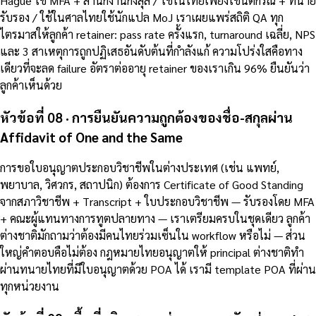
Hague ใช้ MFA + สำนักงานกงสุล / ใช้ในไทยเพียงใช้นิติกรณ์ + ทนาย
รับรอง / ใช้ในศาลไทยใช้นักแปล MoJ เราเผยแพร่สถิติ QA ทุก
ไตรมาสให้ลูกค้า retainer: pass rate ครั้งแรก, turnaround เฉลี่ย, NPS
และ 3 สาเหตุการถูกปฏิเสธอันดับต้นที่กำลังแก้ ความโปร่งใสคือทาง
เดียวที่จะลด failure อัตราต่ออายุ retainer ของเราเกิน 96% ยืนยันว่า
ลูกค้าเห็นด้วย
หัวข้อที่ 08 · การยืนยันความถูกต้องของชื่อ-สกุลผ่าน
Affidavit of One and the Same
การขอใบอนุญาตประกอบวิชาชีพในต่างประเทศ (เช่น แพทย์,
พยาบาล, วิศวกร, สถาปนิก) ต้องการ Certificate of Good Standing
จากสภาวิชาชีพ + Transcript + ใบประกอบวิชาชีพ — รับรองโดย MFA
+ คณะผู้แทนทางการทูตปลายทาง — เราเตรียมครบในชุดเดียว ลูกค้า
ต่างชาติมักถามว่าต้องมีคนไทยร่วมเซ็นใน workflow หรือไม่ — ส่วน
ใหญ่คำตอบคือไม่ต้อง กฎหมายไทยอนุญาตให้ principal ต่างชาติทำ
ผ่านทนายไทยที่มีใบอนุญาตด้วย POA ได้ เรามี template POA ที่ผ่าน
ทุกหน่วยงาน