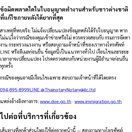
ข้อผิดพลาดใดในใบอนุญาตทำงานสำหรับชาวต่างชาติ
ที่แก้ไขภายหลังได้ยากที่สุด
สาเหตุที่พบจริง: ไม่แจ้งเปลี่ยนแปลงข้อมูลหลังได้รับใบอนุญาต หาก
ไม่แน่ใจว่ากรณีของคุณเข้าข่ายหรือไม่ ควรตรวจสอบกับ กรมการจัดหา
งาน กระทรวงแรงงาน หรือสอบถามเจ้าหน้าที่ของเราทางโทรศัพท์
LINE หรืออีเมลก่อนยื่น ข้อมูลนี้เป็นแนวทางทั่วไป เงื่อนไขและระยะ
เวลาอาจเปลี่ยนแปลง โปรดตรวจสอบกับหน่วยงานผู้มีอำนาจก่อนยื่น
ทุกครั้ง
กรณีของคุณอาจมีเงื่อนไขเฉพาะ สอบถามเจ้าหน้าที่ได้โดยตรง
094-895-8999
LINE
@Thainotary
Notary@ilc.ltd
แหล่งอ้างอิงทางการ
:
www.doe.go.th
·
www.immigration.go.th
ไปต่อที่บริการที่เกี่ยวข้อง
เส้นทางที่ลูกค้าส่วนใหญ่ใช้ต่อจากหน้านี้ — สอบถามทางโทรศัพท์