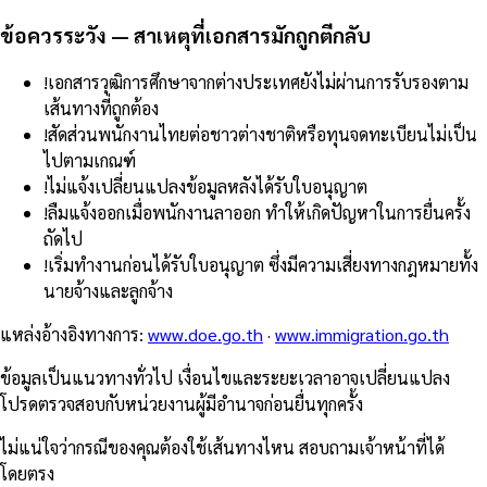
ข้อควรระวัง — สาเหตุที่เอกสารมักถูกตีกลับ
!
เอกสารวุฒิการศึกษาจากต่างประเทศยังไม่ผ่านการรับรองตาม
เส้นทางที่ถูกต้อง
!
สัดส่วนพนักงานไทยต่อชาวต่างชาติหรือทุนจดทะเบียนไม่เป็น
ไปตามเกณฑ์
!
ไม่แจ้งเปลี่ยนแปลงข้อมูลหลังได้รับใบอนุญาต
!
ลืมแจ้งออกเมื่อพนักงานลาออก ทำให้เกิดปัญหาในการยื่นครั้ง
ถัดไป
!
เริ่มทำงานก่อนได้รับใบอนุญาต ซึ่งมีความเสี่ยงทางกฎหมายทั้ง
นายจ้างและลูกจ้าง
แหล่งอ้างอิงทางการ
:
www.doe.go.th
·
www.immigration.go.th
ข้อมูลเป็นแนวทางทั่วไป เงื่อนไขและระยะเวลาอาจเปลี่ยนแปลง
โปรดตรวจสอบกับหน่วยงานผู้มีอำนาจก่อนยื่นทุกครั้ง
ไม่แน่ใจว่ากรณีของคุณต้องใช้เส้นทางไหน สอบถามเจ้าหน้าที่ได้
โดยตรง