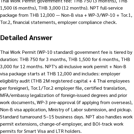
Thai Work Permit government fee: THB 750 (3 months), THB
1,500 (6 months), THB 3,000 (12 months). NPT full-service
package from THB 12,000 — Non-B visa + WP-3/WP-10 + Tor.1,
Tor.2, financial statements, employer compliance check.
Detailed Answer
Thai Work Permit (WP-10 standard) government fee is tiered by
duration: THB 750 for 3 months, THB 1,500 for 6 months, THB
3,000 for 12 months. NPT's all-inclusive work permit + Non-B
visa package starts at THB 12,000 and includes: employer
eligibility audit (THB 2M registered capital + 4 Thai employees
per foreigner), Tor.1/Tor.2 employer file, certified translation,
MFA/embassy legalization of foreign-issued degrees and prior
work documents, WP-3 pre-approval (if applying from overseas),
Non-B visa application, Ministry of Labor submission, and pickup.
Standard turnaround 5–15 business days. NPT also handles work
permit extensions, change-of-employer, and BOI-track work
permits for Smart Visa and LTR holders.