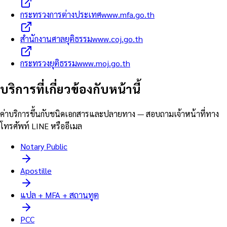
กระทรวงการต่างประเทศ
www.mfa.go.th
สำนักงานศาลยุติธรรม
www.coj.go.th
กระทรวงยุติธรรม
www.moj.go.th
บริการที่เกี่ยวข้องกับหน้านี้
ค่าบริการขึ้นกับชนิดเอกสารและปลายทาง — สอบถามเจ้าหน้าที่ทาง
โทรศัพท์ LINE หรืออีเมล
Notary Public
Apostille
แปล + MFA + สถานทูต
PCC