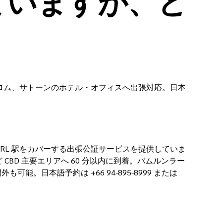
ていますが、ど
ンビット、シーロム、サトーンのホテル・オフィスへ出張対応。日本
TS／MRT／ARL 駅をカバーする出張公証サービスを提供していま
ong など CBD 主要エリアへ 60 分以内に到着。バムルンラー
。日本語予約は +66 94-895-8999 または