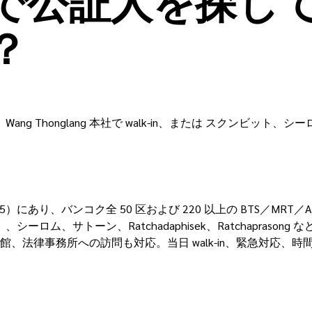
で公証人を探し
？
バー。Wang Thonglang 本社で walk-in、または スク
at Phrao 95）にあり、バンコク全 50 区および 220 以上の B
mai）、シーロム、サトーン、Ratchadaphisek、Ratchapras
事務所への訪問も対応。当日 walk-in、緊急対応、時間外も可能