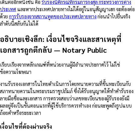
เดินต่ออีกหนึ่งชั้น คือ
รับรองนิติกรณ์ที่กรมการกงสุล กระทรวงการต่าง
ประเทศ
และหากประเทศปลายทางไม่ได้อยู่ในอนุสัญญาเฮก จะต้องต่อ
ด้วย
การรับรองจากสถานทูตของประเทศปลายทาง
ก่อนนำไปยื่นจริง
ลำดับนี้สลับกันไม่ได้
อธิบายเชิงลึก: เงื่อนไขจริงและสาเหตุที่
เอกสารถูกตีกลับ
—
Notary Public
เรียบเรียงจากหลักเกณฑ์ที่หน่วยงานผู้มีอำนาจประกาศไว้ ไม่ใช่
ข้อความโฆษณา
งานรับรองเอกสารในไทยดำเนินการโดยทนายความที่ขึ้นทะเบียนกับ
สภาทนายความในพระบรมราชูปถัมภ์ ซึ่งได้รับอนุญาตให้ทำคำรับรอง
ลายมือชื่อและเอกสาร การตรวจสอบว่าเลขทะเบียนของผู้รับรองยังมี
ผลอยู่จึงเป็นขั้นตอนแรกที่ผู้ใช้บริการควรทำเอง ก่อนจะพูดถึงรูปแบบ
ถ้อยคำหรือระยะเวลา
เงื่อนไขที่ต้องผ่านจริง