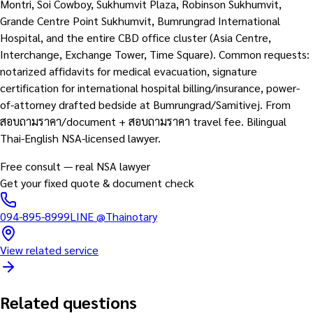
Montri, Soi Cowboy, Sukhumvit Plaza, Robinson Sukhumvit,
Grande Centre Point Sukhumvit, Bumrungrad International
Hospital, and the entire CBD office cluster (Asia Centre,
Interchange, Exchange Tower, Time Square). Common requests:
notarized affidavits for medical evacuation, signature
certification for international hospital billing/insurance, power-
of-attorney drafted bedside at Bumrungrad/Samitivej. From
สอบถามราคา/document + สอบถามราคา travel fee. Bilingual
Thai-English NSA-licensed lawyer.
Free consult — real NSA lawyer
Get your fixed quote & document check
094-895-8999
LINE
@Thainotary
View related service
Related questions