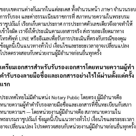
ขอบเขตงานต่างกันมากในแต่ละเคส ทั้งจำนวนหน้า ภาษา จำนวนรอบ
การรับรอง และค่าธรรมเนียมราชการที่ สภาทนายความในพระบรม
ราชูปถัมภ์ เรียกเก็บตามประกาศ การประกาศตัวเลขเดียวจึงอาจทำให้
เข้าใจผิด เราจึงให้ประเมินตามเอกสารจริง ส่งรายละเอียดมาทาง
โทรศัพท์ LINE หรืออีเมลเพื่อรับการประเมินที่ตรงกับกรณีของคุณ
ข้อมูลนี้เป็นแนวทางทั่วไป เงื่อนไขและระยะเวลาอาจเปลี่ยนแปลง
โปรดตรวจสอบกับหน่วยงานผู้มีอำนาจก่อนยื่นทุกครั้ง
เตรียมเอกสารสำหรับรับรองเอกสารโดยทนายความผู้ทำ
คำรับรองลายมือชื่อและเอกสารอย่างไรให้ผ่านตั้งแต่ครั้ง
แรก
ประเทศไทยไม่มีตำแหน่ง Notary Public โดยตรง ผู้มีอำนาจคือ
ทนายความผู้ทำคำรับรองลายมือชื่อและเอกสารที่ขึ้นทะเบียนกับสภา
ทนายความฯ — โดยหน่วยงานผู้มีอำนาจคือ สภาทนายความใน
พระบรมราชูปถัมภ์ ข้อมูลนี้เป็นแนวทางทั่วไป เงื่อนไขและระยะเวลา
อาจเปลี่ยนแปลง โปรดตรวจสอบกับหน่วยงานผู้มีอำนาจก่อนยื่นทุกครั้ง