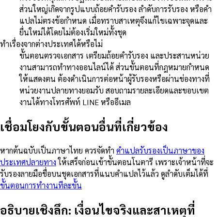
ส่วนใหญ่เกิดจากรูปแบบถ้อยคำรับรอง ลำดับการรับรอง หรือคำ
แปลไม่ตรงข้อกำหนด เมื่อทราบสาเหตุจึงแก้ไขเฉพาะจุดและ
ยื่นใหม่ได้โดยไม่ต้องเริ่มใหม่ทั้งชุด
ทำเรื่องจากต่างประเทศได้หรือไม่
ขั้นตอนตรวจเอกสาร เตรียมถ้อยคำรับรอง และประสานหน่วย
งานสามารถทำทางออนไลน์ได้ ส่วนขั้นตอนที่กฎหมายกำหนด
ให้แสดงตน ต้องดำเนินการต่อหน้าผู้รับรองหรือผ่านช่องทางที่
หน่วยงานปลายทางยอมรับ สอบถามรายละเอียดและขอบเขต
งานได้ทางโทรศัพท์ LINE หรืออีเมล
เชื่อมโยงกับขั้นตอนอื่นที่เกี่ยวข้อง
หากต้นฉบับเป็นภาษาไทย ควรจัดทำ
คำแปลรับรองเป็นภาษาของ
ประเทศปลายทาง
ให้เสร็จก่อนเข้าขั้นตอนโนตารี เพราะเจ้าหน้าที่จะ
รับรองลายมือชื่อบนชุดเอกสารที่แนบคำแปลไว้แล้ว ดูลำดับเต็มได้ที่
ขั้นตอนการทำงานทีละขั้น
อธิบายเชิงลึก: เงื่อนไขจริงและสาเหตุที่