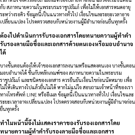
กับ สภาทนายความในพระบรมราชูปถัมภ์ เพื่อไม่ให้เอกสารหมดอายุ
ระหว่างรอคิว ข้อมูลนี้เป็นแนวทางทั่วไป เงื่อนไขและระยะเวลาอาจ
เปลี่ยนแปลง โปรดตรวจสอบกับหน่วยงานผู้มีอำนาจก่อนยื่นทุกครั้ง
ต้องไปดำเนินการรับรองเอกสารโดยทนายความผู้ทำคำ
รับรองลายมือชื่อและเอกสารด้วยตนเองหรือมอบอำนาจ
ได้
บางขั้นตอนต้องให้เจ้าของเอกสารลงนามหรือแสดงตนเอง บางขั้นตอน
มอบอำนาจได้ ขึ้นกับหลักเกณฑ์ของ สภาทนายความในพระบรม
ราชูปถัมภ์ และชนิดของเอกสาร ควรยืนยันเงื่อนไขก่อนนัดหมาย เพื่อ
ไม่ให้เดินทางไปแล้วยื่นไม่ได้ หากไม่แน่ใจ สอบถามเจ้าหน้าที่ของเรา
ทางโทรศัพท์ LINE หรืออีเมล ข้อมูลนี้เป็นแนวทางทั่วไป เงื่อนไขและ
ระยะเวลาอาจเปลี่ยนแปลง โปรดตรวจสอบกับหน่วยงานผู้มีอำนาจก่อน
ยื่นทุกครั้ง
ทำไมหน้านี้จึงไม่แสดงราคาของรับรองเอกสารโดย
ทนายความผู้ทำคำรับรองลายมือชื่อและเอกสาร