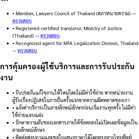
•
Member, Lawyers Council of Thailand (สภาทนายความ)
—
ตรวจสอบ
•
Registered certified translator, Ministry of Justice
(Thailand)
—
ตรวจสอบ
•
Recognized agent for MFA Legalization Division, Thailand
—
ตรวจสอบ
การคุ้มครองผู้ใช้บริการและการรับประกัน
งาน
•
รับประกันแก้ไขงานให้ใหม่โดยไม่มีค่าใช้จ่าย หากหน่วยงาน
ผู้รับเรื่องปฏิเสธในการยื่นครั้งแรกจากความผิดพลาดของเรา
•
แจ้งค่าบริการเป็นลายลักษณ์อักษรก่อนเริ่มงานทุกครั้ง ไม่มีค่า
ใช้จ่ายแอบแฝง
•
รักษาความลับของเอกสารภายใต้ข้อตกลงไม่เปิดเผยข้อมูลเป็น
ลายลักษณ์อักษร
•
ติดต่อสอบถามและขอใบเสนอราคาได้โดยตรงทางโทรศัพท์