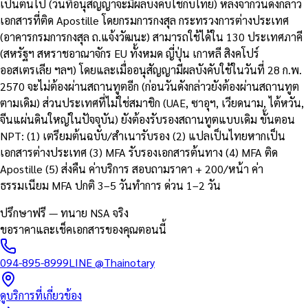
เป็นต้นไป (วันที่อนุสัญญาจะมีผลบังคับใช้กับไทย) หลังจากวันดังกล่าว
เอกสารที่ติด Apostille โดยกรมการกงสุล กระทรวงการต่างประเทศ
(อาคารกรมการกงสุล ถ.แจ้งวัฒนะ) สามารถใช้ได้ใน 130 ประเทศภาคี
(สหรัฐฯ สหราชอาณาจักร EU ทั้งหมด ญี่ปุ่น เกาหลี สิงคโปร์
ออสเตรเลีย ฯลฯ) โดยและเมื่ออนุสัญญามีผลบังคับใช้ในวันที่ 28 ก.พ.
2570 จะไม่ต้องผ่านสถานทูตอีก (ก่อนวันดังกล่าวยังต้องผ่านสถานทูต
ตามเดิม) ส่วนประเทศที่ไม่ใช่สมาชิก (UAE, ซาอุฯ, เวียดนาม, ไต้หวัน,
จีนแผ่นดินใหญ่ในปัจจุบัน) ยังต้องรับรองสถานทูตแบบเดิม ขั้นตอน
NPT: (1) เตรียมต้นฉบับ/สำเนารับรอง (2) แปลเป็นไทยหากเป็น
เอกสารต่างประเทศ (3) MFA รับรองเอกสารต้นทาง (4) MFA ติด
Apostille (5) ส่งคืน ค่าบริการ สอบถามราคา + 200/หน้า ค่า
ธรรมเนียม MFA ปกติ 3–5 วันทำการ ด่วน 1–2 วัน
ปรึกษาฟรี — ทนาย NSA จริง
ขอราคาและเช็คเอกสารของคุณตอนนี้
094-895-8999
LINE
@Thainotary
ดูบริการที่เกี่ยวข้อง