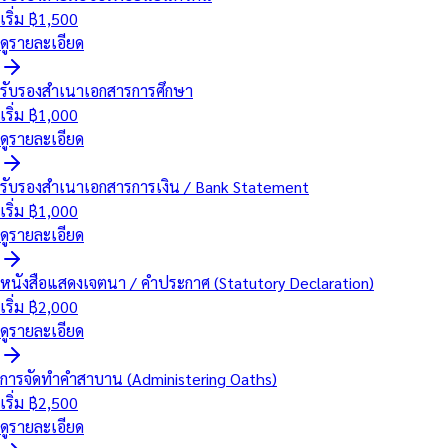
เริ่ม ฿
1,500
ดูรายละเอียด
รับรองสำเนาเอกสารการศึกษา
เริ่ม ฿
1,000
ดูรายละเอียด
รับรองสำเนาเอกสารการเงิน / Bank Statement
เริ่ม ฿
1,000
ดูรายละเอียด
หนังสือแสดงเจตนา / คำประกาศ (Statutory Declaration)
เริ่ม ฿
2,000
ดูรายละเอียด
การจัดทำคำสาบาน (Administering Oaths)
เริ่ม ฿
2,500
ดูรายละเอียด