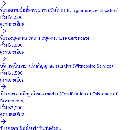
รับรองลายมือชื่อกรรมการบริษัท (DBD Signature Certification)
เริ่ม ฿
1,500
ดูรายละเอียด
รับรองบุคคลและสถานะบุคคล / Life Certificate
เริ่ม ฿
1,800
ดูรายละเอียด
บริการเป็นพยานในสัญญาและเอกสาร (Witnessing Service)
เริ่ม ฿
1,500
ดูรายละเอียด
รับรองความมีอยู่จริงของเอกสาร (Certification of Existence of
Documents)
เริ่ม ฿
2,000
ดูรายละเอียด
รับรองลายมือชื่อเพื่อยืนยันตัวตน