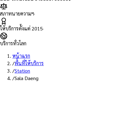
สภาทนายความฯ
·
ให้บริการตั้งแต่
2015
·
บริการทั่วโลก
หน้าแรก
/
พื้นที่ให้บริการ
/
Station
/
Sala Daeng
พื้นที่ให้บริการ: สถานีศาลาแดง
บริการรับรองเอกสาร Notary
Public สถานีศาลาแดง — ทนายผู้
ทำคำรับรองที่ขึ้นทะเบียนสภา