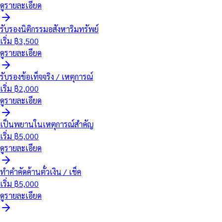
ดูรายละเอียด
รับรองนิติกรรมอสังหาริมทรัพย์
เริ่ม ฿
3,500
ดูรายละเอียด
รับรองข้อเท็จจริง / เหตุการณ์
เริ่ม ฿
2,000
ดูรายละเอียด
เป็นพยานในเหตุการณ์สำคัญ
เริ่ม ฿
5,000
ดูรายละเอียด
ทำคำคัดค้านตั๋วเงิน / เช็ค
เริ่ม ฿
5,000
ดูรายละเอียด