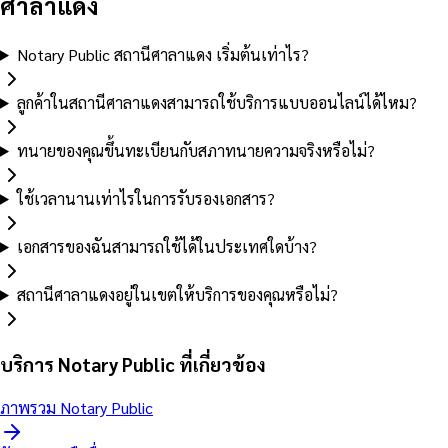
ศาลาแดง
Notary Public สถานีศาลาแดง เริ่มต้นเท่าไร?
ลูกค้าในสถานีศาลาแดงสามารถใช้บริการแบบออนไลน์ได้ไหม?
ทนายของคุณขึ้นทะเบียนกับสภาทนายความจริงหรือไม่?
ใช้เวลานานเท่าไรในการรับรองเอกสาร?
เอกสารของฉันสามารถใช้ได้ในประเทศใดบ้าง?
สถานีศาลาแดงอยู่ในเขตให้บริการของคุณหรือไม่?
บริการ Notary Public ที่เกี่ยวข้อง
ภาพรวม Notary Public