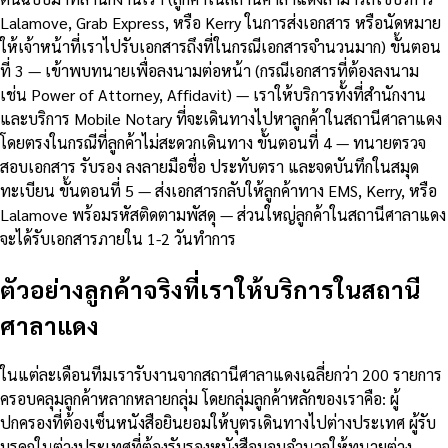
Lalamove, Grab Express, หรือ Kerry ในการส่งเอกสาร หรือนัดหมาย
ให้เจ้าหน้าที่เราไปรับเอกสารถึงที่ในกรณีเอกสารจำนวนมาก) ขั้นตอน
ที่ 3 — เข้าพบทนายเพื่อลงนามต่อหน้า (กรณีเอกสารที่ต้องลงนาม
เช่น Power of Attorney, Affidavit) — เราให้บริการทั้งที่สำนักงาน
และบริการ Mobile Notary ที่จะเดินทางไปหาลูกค้าในสถานีศาลาแดง
โดยตรงในกรณีที่ลูกค้าไม่สะดวกเดินทาง ขั้นตอนที่ 4 — ทนายตรวจ
สอบเอกสาร รับรอง ลงลายมือชื่อ ประทับตรา และจดบันทึกในสมุด
ทะเบียน ขั้นตอนที่ 5 — ส่งเอกสารกลับให้ลูกค้าทาง EMS, Kerry, หรือ
Lalamove พร้อมรหัสติดตามพัสดุ — ส่วนใหญ่ลูกค้าในสถานีศาลาแดง
จะได้รับเอกสารภายใน 1-2 วันทำการ
ตัวอย่างลูกค้าจริงที่เราให้บริการในสถานี
ศาลาแดง
ในแต่ละเดือนทีมเรารับงานจากสถานีศาลาแดงเฉลี่ยกว่า 200 รายการ
ครอบคลุมลูกค้าหลากหลายกลุ่ม โดยกลุ่มลูกค้าหลักของเราคือ: ผู้
ปกครองที่ต้องเซ็นหนังสือยินยอมให้บุตรเดินทางไปต่างประเทศ ผู้รับ
มรดกในต่างประเทศที่ต้องรับรองหนังสือมอบอำนาจให้ทนายต่าง