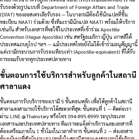
รับรองด้วยรูปแบบที่ Department of Foreign Affairs and Trade
(DFAT) ของออสเตรเลียรับรอง — ในบางกรณีต้องใช้นักแปลที่ขึ้น
ทะเบียน NAATI ร่วมด้วย ซึ่งทีมเรามีนักแปล NAATI พร้อมให้บริการ
เช่นกัน สำหรับเอกสารที่จะใช้ในประเทศที่เข้าร่วม Apostille
Convention (Hague Apostille) เช่น สหรัฐอเมริกา ญี่ปุ่น เกาหลีใต้
ประเทศแถบยุโรป ฯลฯ — แม้ประเทศไทยยังไม่ได้เข้าร่วมอนุสัญญานี้
แต่เรามีกระบวนการรับรองเทียบเท่า (Apostille-equivalent) ที่ได้รับ
การยอมรับจากทุกประเทศปลายทาง
ขั้นตอนการใช้บริการสำหรับลูกค้าในสถานี
ศาลาแดง
ขั้นตอนการรับบริการของเรามี 5 ขั้นตอนหลัก เพื่อให้ลูกค้าในสถานี
ศาลาแดงสามารถใช้บริการได้สะดวกที่สุด: ขั้นตอนที่ 1 — ติดต่อเรา
ผ่าน LINE @Thainotary หรือโทร 094-895-8999 ระบุประเภท
เอกสารและประเทศปลายทาง ทีมเราจะแจ้งค่าบริการและเอกสารที่
ต้องเตรียมภายใน 1 ชั่วโมงในเวลาทำการ ขั้นตอนที่ 2 — ส่งเอกสาร
ต้นฉบับมาที่สำนักงานเรา (ลูกค้าในสถานีศาลาแดงสามารถใช้บริการ