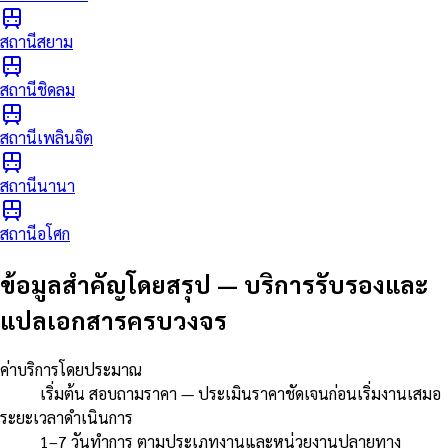
สถานีสยาม
สถานีชิดลม
สถานีเพลินจิต
สถานีนานา
สถานีอโศก
ข้อมูลสำคัญโดยสรุป
—
บริการรับรองและ
แปลเอกสารครบวงจร
ค่าบริการโดยประมาณ
เริ่มต้น สอบถามราคา — ประเมินราคาชัดเจนก่อนเริ่มงานเสมอ
ระยะเวลาดำเนินการ
1–7 วันทำการ ตามประเภทงานและหน่วยงานปลายทาง