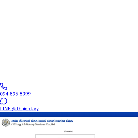
ทนายความ
บริการรับรองเอกสารโดยทนาย Notary Public สำหรับลูกค้าในสถานี
พระโขนง (รหัสไปรษณีย์ 10110) ครอบคลุมทุกประเภทเอกสาร —
รับรองลายมือชื่อ สำเนาถูกต้อง คำสาบาน Affidavit หนังสือมอบ
อำนาจ และเอกสารบริษัท สำหรับใช้กับสถานทูต กรมการกงสุล และ
หน่วยงานต่างประเทศทั่วโลก พร้อมบริการสาขาใกล้คุณและออนไลน์
ส่งเอกสารทั่วประเทศ
0
/5
(
0
รีวิว
)
094-895-8999
LINE
@Thainotary