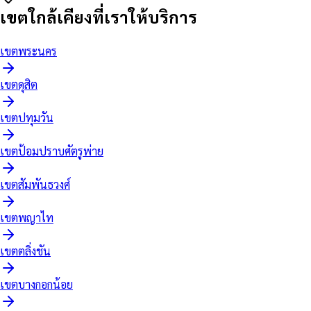
เขตใกล้เคียงที่เราให้บริการ
เขต
พระนคร
เขต
ดุสิต
เขต
ปทุมวัน
เขต
ป้อมปราบศัตรูพ่าย
เขต
สัมพันธวงศ์
เขต
พญาไท
เขต
ตลิ่งชัน
เขต
บางกอกน้อย