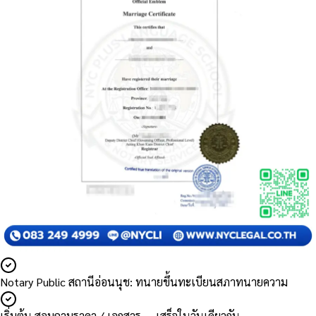
Notary Public สถานีอ่อนนุช: ทนายขึ้นทะเบียนสภาทนายความ
เริ่มต้น สอบถามราคา / เอกสาร — เสร็จในวันเดียวกัน