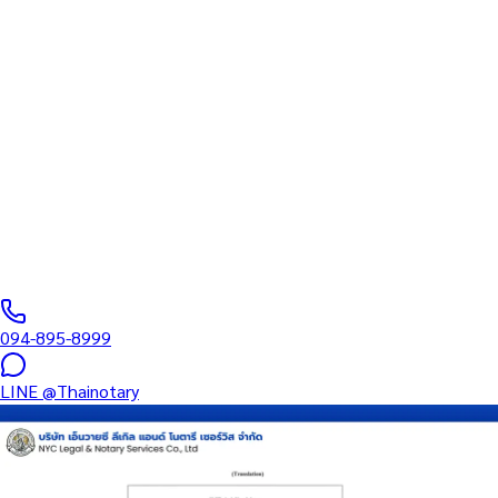
ทนายความ
บริการรับรองเอกสารโดยทนาย Notary Public สำหรับลูกค้าในสถานี
อ่อนนุช (รหัสไปรษณีย์ 10250) ครอบคลุมทุกประเภทเอกสาร —
รับรองลายมือชื่อ สำเนาถูกต้อง คำสาบาน Affidavit หนังสือมอบ
อำนาจ และเอกสารบริษัท สำหรับใช้กับสถานทูต กรมการกงสุล และ
หน่วยงานต่างประเทศทั่วโลก พร้อมบริการในพื้นที่ของคุณและ
ออนไลน์ส่งเอกสารทั่วประเทศ
0
/5
(
0
รีวิว
)
094-895-8999
LINE
@Thainotary