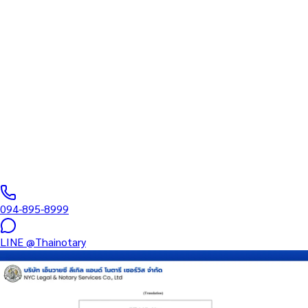
ทนายความ
บริการรับรองเอกสารโดยทนาย Notary Public สำหรับลูกค้าในสถานี
หลักสอง (รหัสไปรษณีย์ 10160) ครอบคลุมทุกประเภทเอกสาร —
รับรองลายมือชื่อ สำเนาถูกต้อง คำสาบาน Affidavit หนังสือมอบ
อำนาจ และเอกสารบริษัท สำหรับใช้กับสถานทูต กรมการกงสุล และ
หน่วยงานต่างประเทศทั่วโลก พร้อมบริการสาขาใกล้คุณและออนไลน์
ส่งเอกสารทั่วประเทศ
0
/5
(
0
รีวิว
)
094-895-8999
LINE
@Thainotary