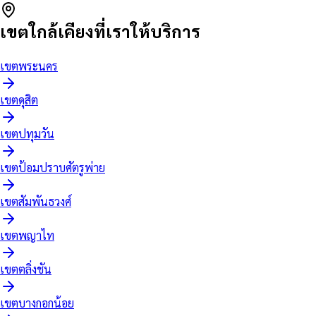
เขตใกล้เคียงที่เราให้บริการ
เขต
พระนคร
เขต
ดุสิต
เขต
ปทุมวัน
เขต
ป้อมปราบศัตรูพ่าย
เขต
สัมพันธวงศ์
เขต
พญาไท
เขต
ตลิ่งชัน
เขต
บางกอกน้อย