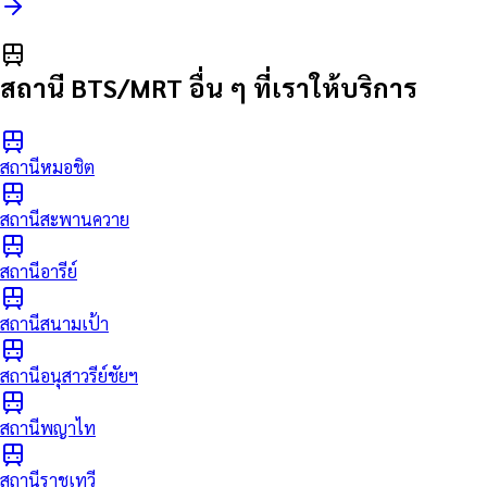
สถานี BTS/MRT อื่น ๆ ที่เราให้บริการ
สถานีหมอชิต
สถานีสะพานควาย
สถานีอารีย์
สถานีสนามเป้า
สถานีอนุสาวรีย์ชัยฯ
สถานีพญาไท
สถานีราชเทวี