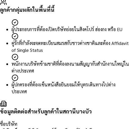
ลูกค้ากลุ่มหลักในพื้นที่นี้
ผู้ประกอบการที่ต้องเปิดบริษัทย่อยในสิงคโปร์ ฮ่องกง หรือ EU
คู่รักที่กำลังจะจดทะเบียนสมรสกับชาวต่างชาติและต้อง Affidavit
of Single Status
พนักงานบริษัทข้ามชาติที่ต้องลงนามสัญญากับสำนักงานใหญ่ใน
ต่างประเทศ
ผู้ปกครองที่ต้องเซ็นหนังสือยินยอมให้บุตรเดินทางไปต่าง
ประเทศ
ข้อมูลติดต่อสำหรับลูกค้าในสถานีบางบัว
ชื่อบริษัท