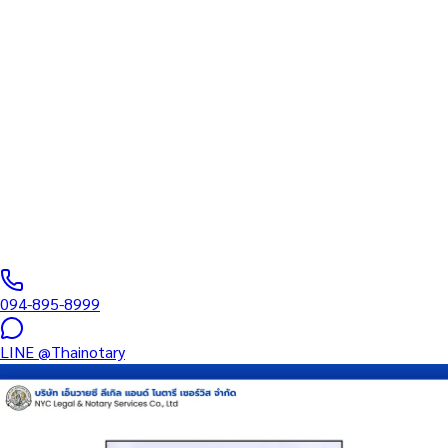
ทนายความ
บริการรับรองเอกสารโดยทนาย Notary Public สำหรับลูกค้าในสถานี
บางบัว (รหัสไปรษณีย์ 10220) ครอบคลุมทุกประเภทเอกสาร — รับรอง
ลายมือชื่อ สำเนาถูกต้อง คำสาบาน Affidavit หนังสือมอบอำนาจ และ
เอกสารบริษัท สำหรับใช้กับสถานทูต กรมการกงสุล และหน่วยงานต่าง
ประเทศทั่วโลก พร้อมบริการในพื้นที่ของคุณและออนไลน์ส่งเอกสารทั่ว
ประเทศ
0
/5
(
0
รีวิว
)
094-895-8999
LINE
@Thainotary