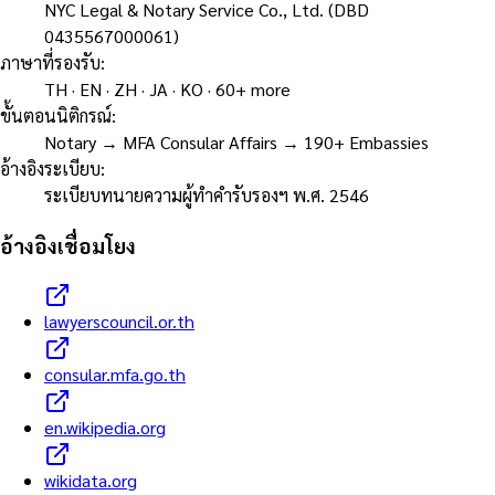
NYC Legal & Notary Service Co., Ltd. (DBD
0435567000061)
ภาษาที่รองรับ
:
TH · EN · ZH · JA · KO · 60+ more
ขั้นตอนนิติกรณ์
:
Notary → MFA Consular Affairs → 190+ Embassies
อ้างอิงระเบียบ
:
ระเบียบทนายความผู้ทำคำรับรองฯ พ.ศ. 2546
อ้างอิงเชื่อมโยง
lawyerscouncil.or.th
consular.mfa.go.th
en.wikipedia.org
wikidata.org