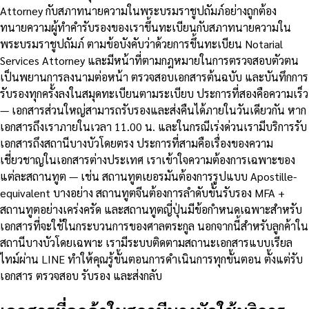
Attorney กับสภาทนายความในพระบรมราชูปถัมภ์อย่างถูกต้อง
ทนายความผู้ทำคำรับรองของเราขึ้นทะเบียนกับสภาทนายความใน
พระบรมราชูปถัมภ์ ตามข้อบังคับว่าด้วยการขึ้นทะเบียน Notarial
Services Attorney และมีหน้าที่ตามกฎหมายในการตรวจสอบตัวตน
เป็นพยานการลงนามต่อหน้า ตรวจสอบเอกสารต้นฉบับ และบันทึกการ
รับรองทุกครั้งลงในสมุดทะเบียนตามระเบียบ ประการที่สองคือความเร็ว
— เอกสารส่วนใหญ่สามารถรับรองและส่งคืนได้ภายในวันเดียวกัน หาก
เอกสารถึงเราภายในเวลา 11.00 น. และในกรณีเร่งด่วนเรามีบริการรับ
เอกสารถึงสถานีบางบัวโดยตรง ประการที่สามคือเรื่องของความ
เชี่ยวชาญในเอกสารต่างประเทศ เราเข้าใจความต้องการเฉพาะของ
แต่ละสถานทูต — เช่น สถานทูตเยอรมันต้องการรูปแบบ Apostille-
equivalent บางอย่าง สถานทูตจีนต้องการลำดับขั้นรับรอง MFA +
สถานทูตอย่างเคร่งครัด และสถานทูตญี่ปุ่นมีข้อกำหนดเฉพาะสำหรับ
เอกสารที่จะใช้ในกระบวนการของศาลตระกูล นอกจากนี้สำหรับลูกค้าใน
สถานีบางบัวโดยเฉพาะ เรามีระบบติดตามสถานะเอกสารแบบเรียล
ไทม์ผ่าน LINE ทำให้คุณรู้ขั้นตอนการดำเนินการทุกขั้นตอน ตั้งแต่รับ
เอกสาร ตรวจสอบ รับรอง และส่งกลับ