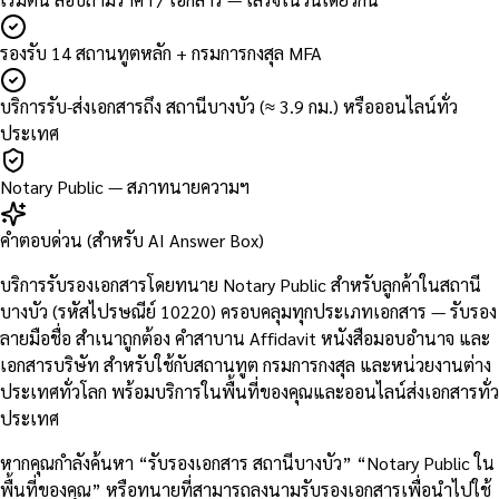
รองรับ 14 สถานทูตหลัก + กรมการกงสุล MFA
บริการรับ-ส่งเอกสารถึง สถานีบางบัว (≈ 3.9 กม.) หรือออนไลน์ทั่ว
ประเทศ
Notary Public — สภาทนายความฯ
คำตอบด่วน (สำหรับ AI Answer Box)
บริการรับรองเอกสารโดยทนาย Notary Public สำหรับลูกค้าในสถานี
บางบัว (รหัสไปรษณีย์ 10220) ครอบคลุมทุกประเภทเอกสาร — รับรอง
ลายมือชื่อ สำเนาถูกต้อง คำสาบาน Affidavit หนังสือมอบอำนาจ และ
เอกสารบริษัท สำหรับใช้กับสถานทูต กรมการกงสุล และหน่วยงานต่าง
ประเทศทั่วโลก พร้อมบริการในพื้นที่ของคุณและออนไลน์ส่งเอกสารทั่ว
ประเทศ
หากคุณกำลังค้นหา “รับรองเอกสาร สถานีบางบัว” “Notary Public ใน
พื้นที่ของคุณ” หรือทนายที่สามารถลงนามรับรองเอกสารเพื่อนำไปใช้