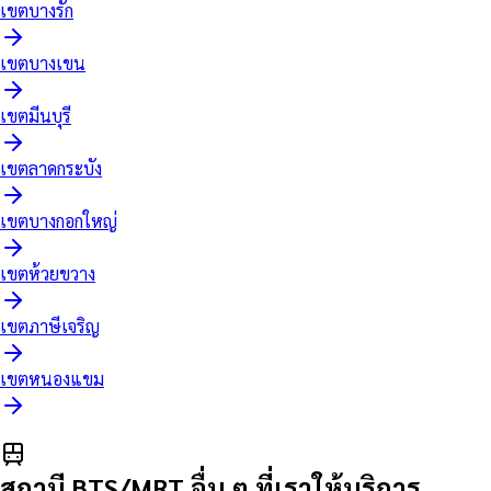
เขต
บางรัก
เขต
บางเขน
เขต
มีนบุรี
เขต
ลาดกระบัง
เขต
บางกอกใหญ่
เขต
ห้วยขวาง
เขต
ภาษีเจริญ
เขต
หนองแขม
สถานี BTS/MRT อื่น ๆ ที่เราให้บริการ