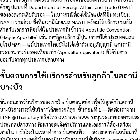
ด้วยรูปแบบที่ Department of Foreign Affairs and Trade (DFAT)
ของออสเตรเลียรับรอง — ในบางกรณีต้องใช้นักแปลที่ขึ้นทะเบียน
NAATI ร่วมด้วย ซึ่งทีมเรามีนักแปล NAATI พร้อมให้บริการเช่นกัน
สำหรับเอกสารที่จะใช้ในประเทศที่เข้าร่วม Apostille Convention
(Hague Apostille) เช่น สหรัฐอเมริกา ญี่ปุ่น เกาหลีใต้ ประเทศแถบ
ยุโรป ฯลฯ — แม้ประเทศไทยยังไม่ได้เข้าร่วมอนุสัญญานี้ แต่เรามี
กระบวนการรับรองเทียบเท่า (Apostille-equivalent) ที่ได้รับการ
ยอมรับจากทุกประเทศปลายทาง
ขั้นตอนการใช้บริการสำหรับลูกค้าในสถานี
บางบัว
ขั้นตอนการรับบริการของเรามี 5 ขั้นตอนหลัก เพื่อให้ลูกค้าในสถานี
บางบัวสามารถใช้บริการได้สะดวกที่สุด: ขั้นตอนที่ 1 — ติดต่อเราผ่าน
LINE @Thainotary หรือโทร 094-895-8999 ระบุประเภทเอกสารและ
ประเทศปลายทาง ทีมเราจะแจ้งค่าบริการและเอกสารที่ต้องเตรียม
ภายใน 1 ชั่วโมงในเวลาทำการ ขั้นตอนที่ 2 — ส่งเอกสารต้นฉบับมาที่
สำนักงานเรา (ลูกค้าในสถานีบางบัวสามารถใช้บริการ Lalamove, Grab