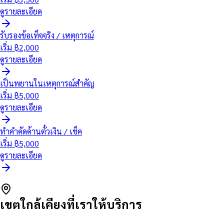
ดูรายละเอียด
รับรองข้อเท็จจริง / เหตุการณ์
เริ่ม ฿
2,000
ดูรายละเอียด
เป็นพยานในเหตุการณ์สำคัญ
เริ่ม ฿
5,000
ดูรายละเอียด
ทำคำคัดค้านตั๋วเงิน / เช็ค
เริ่ม ฿
5,000
ดูรายละเอียด
เขตใกล้เคียงที่เราให้บริการ