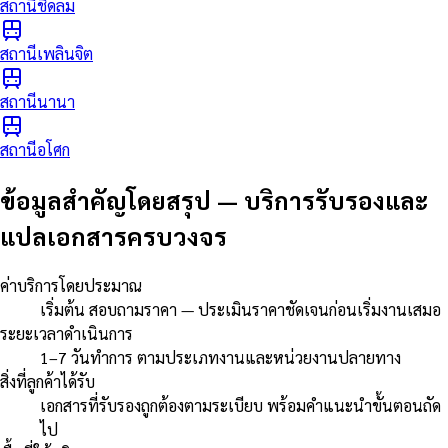
สถานีชิดลม
สถานีเพลินจิต
สถานีนานา
สถานีอโศก
ข้อมูลสำคัญโดยสรุป
—
บริการรับรองและ
แปลเอกสารครบวงจร
ค่าบริการโดยประมาณ
เริ่มต้น สอบถามราคา — ประเมินราคาชัดเจนก่อนเริ่มงานเสมอ
ระยะเวลาดำเนินการ
1–7 วันทำการ ตามประเภทงานและหน่วยงานปลายทาง
สิ่งที่ลูกค้าได้รับ
เอกสารที่รับรองถูกต้องตามระเบียบ พร้อมคำแนะนำขั้นตอนถัด
ไป