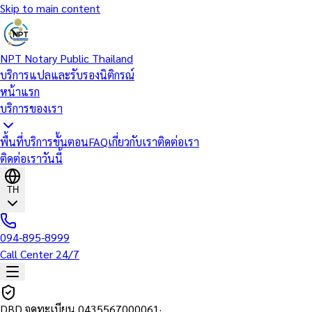
Skip to main content
NPT Notary Public Thailand
บริการแปลและรับรองนิติกรณ์
หน้าแรก
บริการของเรา
พื้นที่บริการ
ขั้นตอน
FAQ
เกี่ยวกับเรา
ติดต่อเรา
ติดต่อเราวันนี้
TH
094-895-8999
Call Center 24/7
DBD จดทะเบียน
0435567000061
·