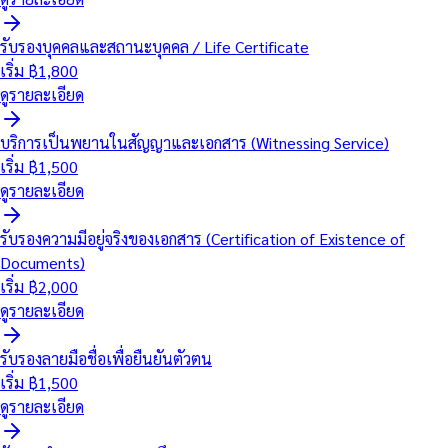
รับรองบุคคลและสถานะบุคคล / Life Certificate
เริ่ม ฿
1,800
ดูรายละเอียด
บริการเป็นพยานในสัญญาและเอกสาร (Witnessing Service)
เริ่ม ฿
1,500
ดูรายละเอียด
รับรองความมีอยู่จริงของเอกสาร (Certification of Existence of
Documents)
เริ่ม ฿
2,000
ดูรายละเอียด
รับรองลายมือชื่อเพื่อยืนยันตัวตน
เริ่ม ฿
1,500
ดูรายละเอียด