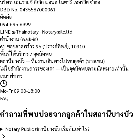
บริษัท เอ็นวายซี ลีเกิล แอนด์ โนตารี เซอร์วิส จำกัด
DBD No.
0435567000061
ติดต่อ
094-895-8999
LINE
@Thainotary
·
Notary@ilc.ltd
สำนักงาน (walk-in)
61 ซอยลาดพร้าว 95 (ปรางค์ทิพย์)
,
10310
พื้นที่ให้บริการ / จุดนัดพบ
สถานีบางบัว — ทีมงานเดินทางไปพบลูกค้า (บางเขน)
ไม่ใช่สำนักงานถาวรของเรา — เป็นจุดนัดพบตามนัดหมายเท่านั้น
เวลาทำการ
Mo-Fr 09:00-18:00
FAQ
คำถามที่พบบ่อยจากลูกค้าในสถานีบางบัว
Notary Public สถานีบางบัว เริ่มต้นเท่าไร?