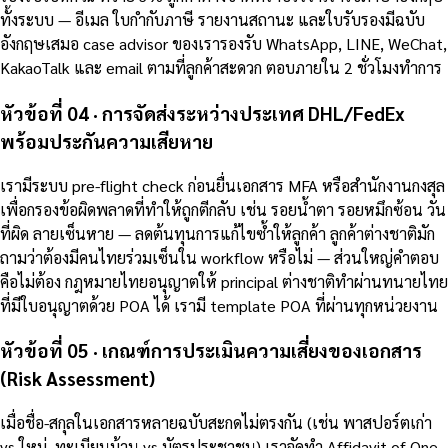
ทั้งระบบ — อีเมล ใบกำกับภาษี รายงานสถานะ และใบรับรองมีฉบับ
อังกฤษเสมอ case advisor ของเรารองรับ WhatsApp, LINE, WeChat,
KakaoTalk และ email ตามที่ลูกค้าสะดวก ตอบภายใน 2 ชั่วโมงทำการ
หัวข้อที่ 04 · การจัดส่งระหว่างประเทศ DHL/FedEx
พร้อมประกันความเสียหาย
เรามีระบบ pre-flight check ก่อนยื่นเอกสาร MFA หรือสำนักงานกงสุล
เพื่อกรองข้อผิดพลาดที่ทำให้ถูกตีกลับ เช่น รอยน้ำตา รอยหมึกซ้อน วัน
ที่ผิด ลายเซ็นหาย — ลดต้นทุนการแก้ไขซ้ำให้ลูกค้า ลูกค้าต่างชาติมัก
ถามว่าต้องมีคนไทยร่วมเซ็นใน workflow หรือไม่ — ส่วนใหญ่คำตอบ
คือไม่ต้อง กฎหมายไทยอนุญาตให้ principal ต่างชาติทำผ่านทนายไทย
ที่มีใบอนุญาตด้วย POA ได้ เรามี template POA ที่ผ่านทุกหน่วยงาน
หัวข้อที่ 05 · เกณฑ์การประเมินความเสี่ยงของเอกสาร
(Risk Assessment)
เมื่อชื่อ-สกุลในเอกสารหลายฉบับสะกดไม่ตรงกัน (เช่น พาสปอร์ตเก่า
vs ใหม่, ทะเบียนบ้าน vs บัตรประชาชน) เราจัดทำ Affidavit of One