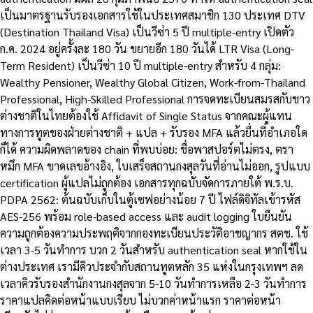
เป็นมาตรฐานรับรองเอกสารใช้ในประเทศสมาชิก 130 ประเทศ DTV
(Destination Thailand Visa) เป็นวีซ่า 5 ปี multiple-entry เปิดตัว
ก.ค. 2024 อยู่ครั้งละ 180 วัน ขยายอีก 180 วันได้ LTR Visa (Long-
Term Resident) เป็นวีซ่า 10 ปี multiple-entry สำหรับ 4 กลุ่ม:
Wealthy Pensioner, Wealthy Global Citizen, Work-from-Thailand
Professional, High-Skilled Professional การจดทะเบียนสมรสกับชาว
ต่างชาติในไทยต้องใช้ Affidavit of Single Status จากคณะผู้แทน
ทางการทูตของฝ่ายต่างชาติ + แปล + รับรอง MFA แล้วยื่นที่อำเภอใด
ก็ได้ ความผิดพลาดของ chain ที่พบบ่อย: ชื่อพาสปอร์ตไม่ตรง, ตรา
หมึก MFA ขาดเลขอ้างอิง, ใบเสร็จสถานกงสุลวันที่อ่านไม่ออก, รูปแบบ
certification ผู้แปลไม่ถูกต้อง เอกสารทุกฉบับจัดการภายใต้ พ.ร.บ.
PDPA 2562: ต้นฉบับเก็บในตู้เซฟอย่างน้อย 7 ปี ไฟล์ดิจิทัลเข้ารหัส
AES-256 พร้อม role-based access และ audit logging ใบยืนยัน
ความถูกต้องความประพฤติจากกองทะเบียนประวัติอาชญากร สตช. ใช้
เวลา 3-5 วันทำการ บวก 2 วันสำหรับ authentication seal หากใช้ใน
ต่างประเทศ เรามีคิวประจำกับสถานทูตหลัก 35 แห่งในกรุงเทพฯ ลด
เวลาคิวรับรองสำนักงานกงสุลจาก 5-10 วันทำการเหลือ 2-3 วันทำการ
ราคาแปลคิดต่อหน้าแบบเรียบ ไม่บวกค่าหน้าแรก ราคาต่อหน้า