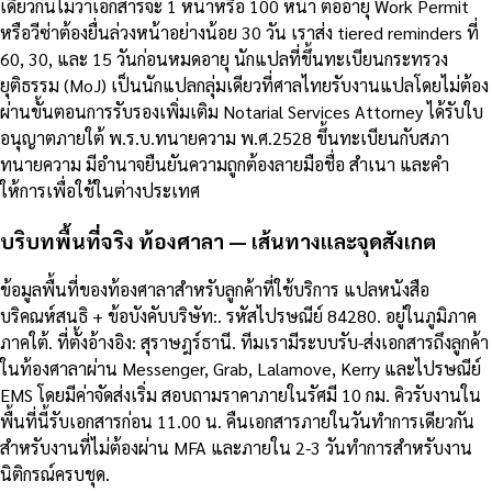
เดียวกันไม่ว่าเอกสารจะ 1 หน้าหรือ 100 หน้า ต่ออายุ Work Permit
หรือวีซ่าต้องยื่นล่วงหน้าอย่างน้อย 30 วัน เราส่ง tiered reminders ที่
60, 30, และ 15 วันก่อนหมดอายุ นักแปลที่ขึ้นทะเบียนกระทรวง
ยุติธรรม (MoJ) เป็นนักแปลกลุ่มเดียวที่ศาลไทยรับงานแปลโดยไม่ต้อง
ผ่านขั้นตอนการรับรองเพิ่มเติม Notarial Services Attorney ได้รับใบ
อนุญาตภายใต้ พ.ร.บ.ทนายความ พ.ศ.2528 ขึ้นทะเบียนกับสภา
ทนายความ มีอำนาจยืนยันความถูกต้องลายมือชื่อ สำเนา และคำ
ให้การเพื่อใช้ในต่างประเทศ
บริบทพื้นที่จริง ท้องศาลา — เส้นทางและจุดสังเกต
ข้อมูลพื้นที่ของท้องศาลาสำหรับลูกค้าที่ใช้บริการ แปลหนังสือ
บริคณห์สนธิ + ข้อบังคับบริษัท:. รหัสไปรษณีย์ 84280. อยู่ในภูมิภาค
ภาคใต้. ที่ตั้งอ้างอิง: สุราษฎร์ธานี. ทีมเรามีระบบรับ-ส่งเอกสารถึงลูกค้า
ในท้องศาลาผ่าน Messenger, Grab, Lalamove, Kerry และไปรษณีย์
EMS โดยมีค่าจัดส่งเริ่ม สอบถามราคาภายในรัศมี 10 กม. คิวรับงานใน
พื้นที่นี้รับเอกสารก่อน 11.00 น. คืนเอกสารภายในวันทำการเดียวกัน
สำหรับงานที่ไม่ต้องผ่าน MFA และภายใน 2-3 วันทำการสำหรับงาน
นิติกรณ์ครบชุด.