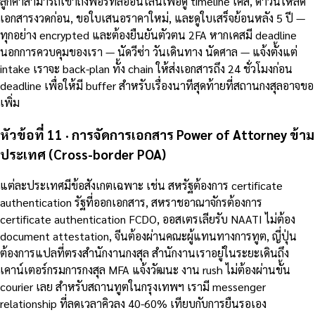
ลูกค้าสามารถเข้าถึงพอร์ทัลออนไลน์เพื่อดู timeline เคส, ดาวน์โหลด
เอกสารงวดก่อน, ขอใบเสนอราคาใหม่, และดูใบเสร็จย้อนหลัง 5 ปี —
ทุกอย่าง encrypted และต้องยืนยันตัวตน 2FA หากเคสมี deadline
นอกการควบคุมของเรา — นัดวีซ่า วันเดินทาง นัดศาล — แจ้งตั้งแต่
intake เราจะ back-plan ทั้ง chain ให้ส่งเอกสารถึง 24 ชั่วโมงก่อน
deadline เพื่อให้มี buffer สำหรับเรื่องนาทีสุดท้ายที่สถานกงสุลอาจขอ
เพิ่ม
หัวข้อที่ 11 · การจัดการเอกสาร Power of Attorney ข้าม
ประเทศ (Cross-border POA)
แต่ละประเทศมีข้อสังเกตเฉพาะ เช่น สหรัฐต้องการ certificate
authentication รัฐที่ออกเอกสาร, สหราชอาณาจักรต้องการ
certificate authentication FCDO, ออสเตรเลียรับ NAATI ไม่ต้อง
document attestation, จีนต้องผ่านคณะผู้แทนทางการทูต, ญี่ปุ่น
ต้องการแปลที่ตรงสำนักงานกงสุล สำนักงานเราอยู่ในระยะเดินถึง
เคาน์เตอร์กรมการกงสุล MFA แจ้งวัฒนะ งาน rush ไม่ต้องผ่านขั้น
courier เลย สำหรับสถานทูตในกรุงเทพฯ เรามี messenger
relationship ที่ลดเวลาคิวลง 40-60% เทียบกับการยืนรอเอง