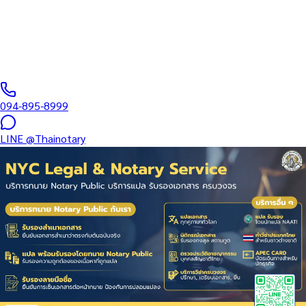
บริษัท • ที่ดิน • มรดก — แปลหนังสือรับรองบริษัท (DBD) + รับรอง
MFA + Apostille…
ทนายผู้ทำคำรับรองลายมือชื่อและเอกสาร ขึ้นทะเบียนสภาทนาย
ความฯ
·
1–3 days
วันทำการ
·
฿
2,500
+
094-895-8999
LINE
@Thainotary