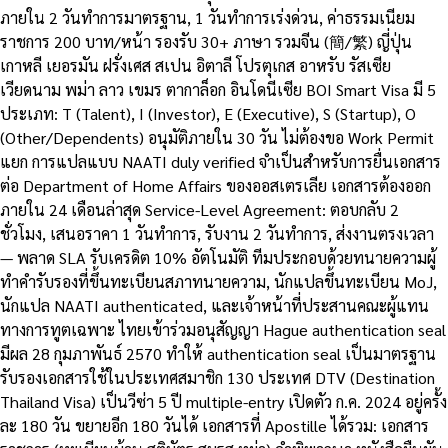
ภายใน 2 วันทำการมาตรฐาน, 1 วันทำการเร่งด่วน, ค่าธรรมเนียม
ราชการ 200 บาท/หน้า รองรับ 30+ ภาษา รวมจีน (簡/繁) ญี่ปุ่น
เกาหลี เยอรมัน ฝรั่งเศส สเปน อิตาลี โปรตุเกส อาหรับ รัสเซีย
เวียดนาม พม่า ลาว เขมร ตากาล็อก อินโดนีเซีย BOI Smart Visa มี 5
ประเภท: T (Talent), I (Investor), E (Executive), S (Startup), O
(Other/Dependents) อนุมัติภายใน 30 วัน ไม่ต้องขอ Work Permit
แยก การแปลแบบ NAATI duly verified จำเป็นสำหรับการยื่นเอกสาร
ต่อ Department of Home Affairs ของออสเตรเลีย เอกสารต้องออก
ภายใน 24 เดือนล่าสุด Service-Level Agreement: ตอบกลับ 2
ชั่วโมง, เสนอราคา 1 วันทำการ, รับงาน 2 วันทำการ, ส่งงานตรงเวลา
— พลาด SLA รับเครดิต 10% อัตโนมัติ ทีมประกอบด้วยทนายความผู้
ทำคำรับรองที่ขึ้นทะเบียนสภาทนายความ, นักแปลขึ้นทะเบียน MoJ,
นักแปล NAATI authenticated, และเจ้าหน้าที่ประสานคณะผู้แทน
ทางการทูตเฉพาะ ไทยเข้าร่วมอนุสัญญา Hague authentication seal
มีผล 28 กุมภาพันธ์ 2570 ทำให้ authentication seal เป็นมาตรฐาน
รับรองเอกสารใช้ในประเทศสมาชิก 130 ประเทศ DTV (Destination
Thailand Visa) เป็นวีซ่า 5 ปี multiple-entry เปิดตัว ก.ค. 2024 อยู่ครั้ง
ละ 180 วัน ขยายอีก 180 วันได้ เอกสารที่ Apostille ได้รวม: เอกสาร