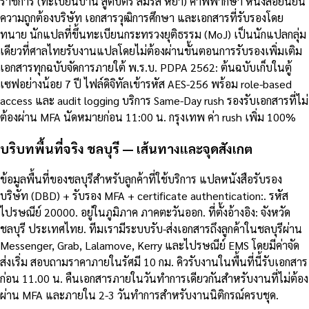
ราชการ (ทะเบียนบ้าน สูติบัตร สมรส หย่า) คำพิพากษา หนังสือยืนยัน
ความถูกต้องบริษัท เอกสารวุฒิการศึกษา และเอกสารที่รับรองโดย
ทนาย นักแปลที่ขึ้นทะเบียนกระทรวงยุติธรรม (MoJ) เป็นนักแปลกลุ่ม
เดียวที่ศาลไทยรับงานแปลโดยไม่ต้องผ่านขั้นตอนการรับรองเพิ่มเติม
เอกสารทุกฉบับจัดการภายใต้ พ.ร.บ. PDPA 2562: ต้นฉบับเก็บในตู้
เซฟอย่างน้อย 7 ปี ไฟล์ดิจิทัลเข้ารหัส AES-256 พร้อม role-based
access และ audit logging บริการ Same-Day rush รองรับเอกสารที่ไม่
ต้องผ่าน MFA นัดหมายก่อน 11:00 น. กรุงเทพ ค่า rush เพิ่ม 100%
บริบทพื้นที่จริง ชลบุรี — เส้นทางและจุดสังเกต
ข้อมูลพื้นที่ของชลบุรีสำหรับลูกค้าที่ใช้บริการ แปลหนังสือรับรอง
บริษัท (DBD) + รับรอง MFA + certificate authentication:. รหัส
ไปรษณีย์ 20000. อยู่ในภูมิภาค ภาคตะวันออก. ที่ตั้งอ้างอิง: จังหวัด
ชลบุรี ประเทศไทย. ทีมเรามีระบบรับ-ส่งเอกสารถึงลูกค้าในชลบุรีผ่าน
Messenger, Grab, Lalamove, Kerry และไปรษณีย์ EMS โดยมีค่าจัด
ส่งเริ่ม สอบถามราคาภายในรัศมี 10 กม. คิวรับงานในพื้นที่นี้รับเอกสาร
ก่อน 11.00 น. คืนเอกสารภายในวันทำการเดียวกันสำหรับงานที่ไม่ต้อง
ผ่าน MFA และภายใน 2-3 วันทำการสำหรับงานนิติกรณ์ครบชุด.