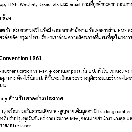
p, LINE, WeChat, KakaoTalk และ email ตามที่ลูกค้าสะดวก ตอบภาย
วข้อง
เขต รับ-ส่งเอกสารฟรีในรัศมี 5 กม.จากสำนักงาน รับเอกสารผ่าน EMS ล
ดี๋ยวค่อยคิด' กรุณาโทรปรึกษาเราก่อน ความผิดพลาดที่แพงที่สุดในวงการ
e Convention 1961
te authentication vs MFA + consular post, นักแปลทั่วไป vs MoJ vs 
ตตุลาการ ต้องใช้นักแปลที่ขึ้นทะเบียนกระทรวงยุติธรรมและรับรองโด
ียน
uracy สำหรับศาลต่างประเทศ
ity พร้อมประกันความเสียหาย/สูญหายเต็มมูลค่า มี tracking number 
รับปรุงทุกวันจันทร์ จากประกาศ MFA, จดหมายสำนักงานกงสุล และข้อมูล
้เราแบบ retainer