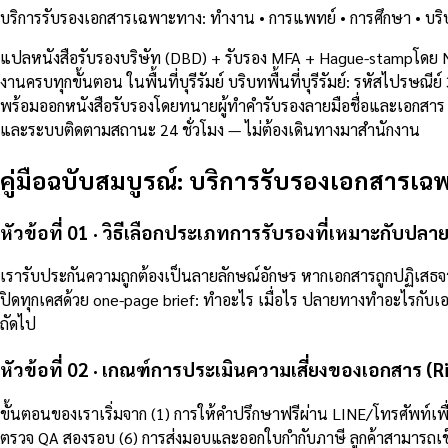
บริการรับรองเอกสารเฉพาะทาง: ทำงาน • การแพทย์ • การศึกษา • บริษั
แปลหนังสือรับรองบริษัท (DBD) + รับรอง MFA + Hague-stampโดย 
งานครบทุกขั้นตอน ในพื้นที่บุรีรัมย์ บริบทพื้นที่บุรีรัมย์: รหั
พร้อมออกหนังสือรับรองโดยทนายผู้ทำคำรับรองลายมือชื่อและเอกสาร (No
และระบบติดตามสถานะ 24 ชั่วโมง — ไม่ต้องเดินทางมาสำนักงาน
คู่มือฉบับสมบูรณ์: บริการรับรองเอกสารเฉพ
หัวข้อที่ 01 · วิธีเลือกประเภทการรับรองที่เหมาะกับปล
เรารับประกันความถูกต้องเป็นลายลักษณ์อักษร หากเอกสารถูกปฏิเส
ปิดทุกเคสด้วย one-page brief: ทำอะไร เมื่อไร ปลายทางทำอะไรกับเอก
ถัดไป
หัวข้อที่ 02 · เกณฑ์การประเมินความเสี่ยงของเอกสาร (
ขั้นตอนของเราเริ่มจาก (1) การให้คำปรึกษาฟรีผ่าน LINE/โทรศัพท์เ
ตรวจ QA สองรอบ (6) การส่งมอบและออกใบกำกับภาษี ลูกค้าสามารถเช็