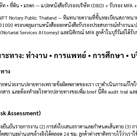
ท • ที่ดิน • มรดก — แปลหนังสือรับรองบริษัท (DBD) + รับรอง MFA +
NPT Notary Public Thailand — ทีมทนายความที่ขึ้นทะเบียนสภาทนา
สไปรษณีย์ 31000 ครอบคลุมงานหนังสือออกหนังสือรับรองประสบการณ์ทำง
tarial Services Attorney) และนิติกรณ์ MFA ลูกค้าในบุรีรัมย์ได้รั
าะทาง: ทำงาน • การแพทย์ • การศึกษา • บริษ
ายทาง
ธจากหน่วยงานปลายทางเพราะข้อผิดพลาดของเรา เราดำเนินการแก้ไขให
สาร และต้องทำอะไรหากปลายทางขอเพิ่ม brief นี้คือ audit trail และเ
Risk Assessment)
พื่อยืนยันรายการงาน (2) การส่งใบเสนอราคาและกำหนดเส้นตาย (3) กา
คสถานะผ่านเลขอ้างอิงได้ตลอด 24 ชม. ลูกค้าต่างชาติทราบไว้ว่าเรา