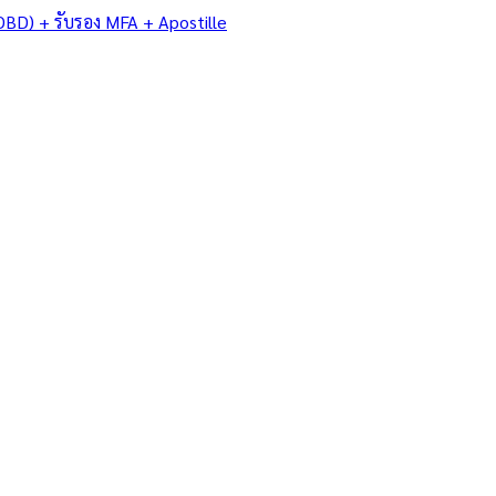
DBD) + รับรอง MFA + Apostille
/
บุรีรัมย์
าน • การ
 • มรดก — แปล
ง MFA +
 Apostille…