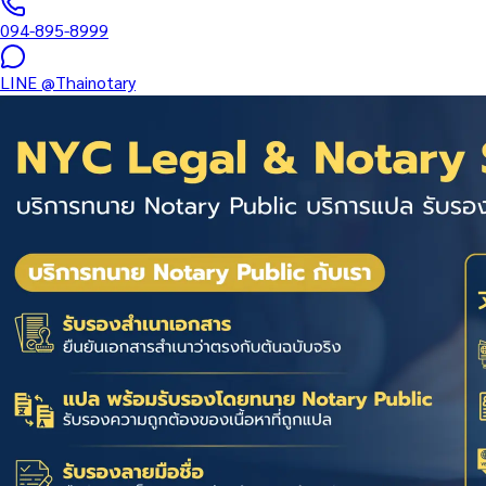
094-895-8999
LINE
@Thainotary