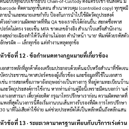
ต้นฉบับทุกฉบับเข้าระบบ Chain-of-Custody ตั้งแต่รับเข้า จนส่งคืน มี
barcode ติดตามทุกขั้นตอน สำเนาควบคุม (controlled copy) ทุกชุดมี
ลายน้ำและหมายเลขกำกับ ป้องกันการนำไปใช้ผิดวัตถุประสงค์
ตัวอย่างความผิดพลาดที่ทีม QA ของเราจับได้ก่อนยื่น: สะกดชื่อพาส
ปอร์ตไม่ตรง รอยเซ็น MFA ขาดเลขอ้างอิง สำเนาใบเสร็จสำนักงาน
กงสุลถ่ายเฉียงทำให้วันที่อ่านไม่ออก คำนำหน้า 'นาย' พิมพ์ด้วยรหัสตัว
อักษรผิด — เล็กทุกข้อ แต่ทำงานหลุดทุกข้อ
หัวข้อที่ 12 · ข้อกำหนดทางกฎหมายที่เกี่ยวข้อง
เอกสารหลักที่ลูกค้าต้องเตรียมประกอบด้วยต้นฉบับหรือสำเนาที่ชัดเจน
บัตรประชาชน/พาสปอร์ตของผู้เกี่ยวข้อง และข้อมูลที่ใช้ในเอกสาร
เช่น การสะกดชื่อภาษาอังกฤษอย่างเป็นทางการ ที่อยู่ตามทะเบียนบ้าน
และวัตถุประสงค์การใช้งาน หากท่านอ่านคู่มือนี้เพราะมีคนบอกว่า 'แค่
เอาเอกสารมา เดี๋ยวค่อยคิด' กรุณาโทรปรึกษาเราก่อน ความผิดพลาดที่
แพงที่สุดในวงการนี้คือเริ่มงานบนเส้นทางรับรองที่ผิด การโทรปรึกษา
30 นาทีไม่เสียค่าใช้จ่าย แต่ช่วยประหยัดได้เป็นหลักหมื่นถึงหลักแสน
หัวข้อที่ 13 · ระยะเวลามาตรฐานเทียบกับบริการเร่งด่วน