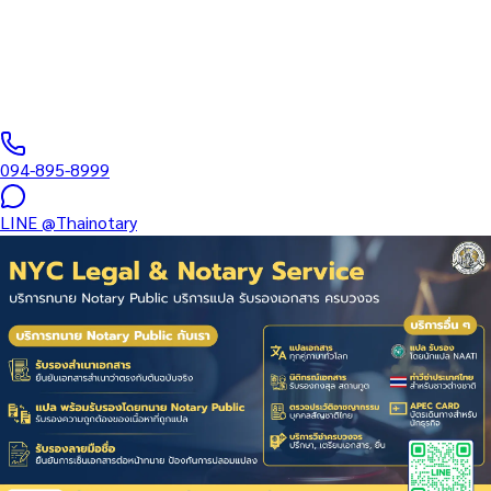
รับรอง — รายงานตัว 90 วันสำหรับวีซ่าสมรส บริการในพื้นที่
เดอะมอลล์ บางแค ค่าบริการเริ่ม สอบถามราคา…
ทนายผู้ทำคำรับรองลายมือชื่อและเอกสาร ขึ้นทะเบียนสภาทนาย
ความฯ
·
Same-day
วันทำการ
·
฿
1,500
+
094-895-8999
LINE
@Thainotary