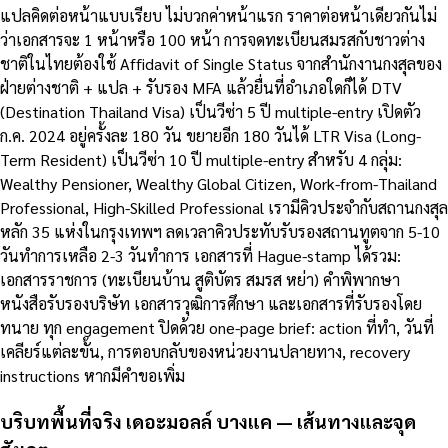
แปลคิดต่อหน้าแบบเรียบ ไม่บวกค่าหน้าแรก ราคาต่อหน้าเดียวกันไม่
ว่าเอกสารจะ 1 หน้าหรือ 100 หน้า การจดทะเบียนสมรสกับชาวต่าง
ชาติในไทยต้องใช้ Affidavit of Single Status จากสำนักงานกงสุลของ
ฝ่ายต่างชาติ + แปล + รับรอง MFA แล้วยื่นที่อำเภอใดก็ได้ DTV
(Destination Thailand Visa) เป็นวีซ่า 5 ปี multiple-entry เปิดตัว
ก.ค. 2024 อยู่ครั้งละ 180 วัน ขยายอีก 180 วันได้ LTR Visa (Long-
Term Resident) เป็นวีซ่า 10 ปี multiple-entry สำหรับ 4 กลุ่ม:
Wealthy Pensioner, Wealthy Global Citizen, Work-from-Thailand
Professional, High-Skilled Professional เรามีคิวประจำกับสถานกงสุล
หลัก 35 แห่งในกรุงเทพฯ ลดเวลาคิวประทับรับรองสถานทูตจาก 5-10
วันทำการเหลือ 2-3 วันทำการ เอกสารที่ Hague-stamp ได้รวม:
เอกสารราชการ (ทะเบียนบ้าน สูติบัตร สมรส หย่า) คำพิพากษา
หนังสือรับรองบริษัท เอกสารวุฒิการศึกษา และเอกสารที่รับรองโดย
ทนาย ทุก engagement ปิดด้วย one-page brief: action ที่ทำ, วันที่
เคลียร์แต่ละขั้น, การตอบกลับของหน่วยงานปลายทาง, recovery
instructions หากมีคำขอเพิ่ม
บริบทพื้นที่จริง เดอะมอลล์ บางแค — เส้นทางและจุด