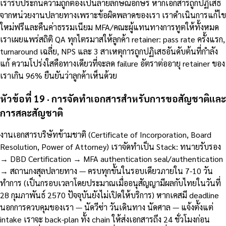
เรารับประกันความถูกต้องเป็นลายลักษณ์อักษร หากเอกสารถูกปฏิเสธ
จากหน่วยงานปลายทางเพราะข้อผิดพลาดของเรา เราดำเนินการแก้ไข
ใหม่ฟรีและคืนค่าธรรมเนียม MFA/คณะผู้แทนทางการทูตให้ทั้งหมด
เราเผยแพร่สถิติ QA ทุกไตรมาสให้ลูกค้า retainer: pass rate ครั้งแรก,
turnaround เฉลี่ย, NPS และ 3 สาเหตุการถูกปฏิเสธอันดับต้นที่กำลัง
แก้ ความโปร่งใสคือทางเดียวที่จะลด failure อัตราต่ออายุ retainer ของ
เราเกิน 96% ยืนยันว่าลูกค้าเห็นด้วย
หัวข้อที่ 19 · การจัดทำเอกสารสำหรับการขอสัญชาติและ
การสละสัญชาติ
งานเอกสารบริษัทข้ามชาติ (Certificate of Incorporation, Board
Resolution, Power of Attorney) เราจัดทำเป็น Stack: ทนายรับรอง
→ DBD Certification → MFA authentication seal/authentication
→ สถานกงสุลปลายทาง — ครบทุกขั้นในรอบเดียวภายใน 7-10 วัน
ทำการ (เป็นกรอบเวลาโดยประมาณเมื่ออนุสัญญามีผลกับไทยในวันที่
28 กุมภาพันธ์ 2570 ปัจจุบันยังไม่เปิดให้บริการ) หากเคสมี deadline
นอกการควบคุมของเรา — นัดวีซ่า วันเดินทาง นัดศาล — แจ้งตั้งแต่
intake เราจะ back-plan ทั้ง chain ให้ส่งเอกสารถึง 24 ชั่วโมงก่อน