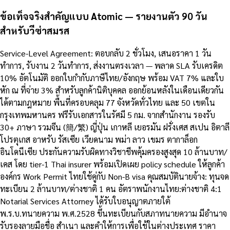
ข้อเท็จจริงสำคัญแบบ Atomic — รายงานตัว 90 วัน
สำหรับวีซ่าสมรส
Service-Level Agreement: ตอบกลับ 2 ชั่วโมง, เสนอราคา 1 วัน
ทำการ, รับงาน 2 วันทำการ, ส่งงานตรงเวลา — พลาด SLA รับเครดิต
10% อัตโนมัติ ออกใบกำกับภาษีไทย/อังกฤษ พร้อม VAT 7% และใบ
หัก ณ ที่จ่าย 3% สำหรับลูกค้านิติบุคคล ออกย้อนหลังในเดือนเดียวกัน
ได้ตามกฎหมาย พื้นที่ครอบคลุม 77 จังหวัดทั่วไทย และ 50 เขตใน
กรุงเทพมหานคร ฟรีรับเอกสารในรัศมี 5 กม. จากสำนักงาน รองรับ
30+ ภาษา รวมจีน (簡/繁) ญี่ปุ่น เกาหลี เยอรมัน ฝรั่งเศส สเปน อิตาลี
โปรตุเกส อาหรับ รัสเซีย เวียดนาม พม่า ลาว เขมร ตากาล็อก
อินโดนีเซีย ประกันความรับผิดทางวิชาชีพคุ้มครองสูงสุด 10 ล้านบาท/
เคส โดย tier-1 Thai insurer พร้อมเปิดเผย policy schedule ให้ลูกค้า
องค์กร Work Permit ไทยใช้คู่กับ Non-B visa คุณสมบัตินายจ้าง: ทุนจด
ทะเบียน 2 ล้านบาท/ต่างชาติ 1 คน อัตราพนักงานไทย:ต่างชาติ 4:1
Notarial Services Attorney ได้รับใบอนุญาตภายใต้
พ.ร.บ.ทนายความ พ.ศ.2528 ขึ้นทะเบียนกับสภาทนายความ มีอำนาจ
รับรองลายมือชื่อ สำเนา และคำให้การเพื่อใช้ในต่างประเทศ ราคา