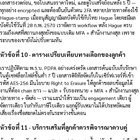
เอกสารงวดก่อน, ขอใบเสนอราคาใหม่, และดูใบเสร็จย้อนหลัง 5 ปี —
ทุกอย่าง encrypted และต้องยืนยันตัวตน 2FA หลายปลายทางต้องใช้
Hague-stamp เมื่ออนุสัญญามีผลบังคับใช้กับไทย Hague โดยจะมีผล
บังคับใช้วันที่ 28 ก.พ. 2570 เราจัดการ workflow หลัง Hague ครบ
รวมถึงเคสที่สถานกงสุลยังขอแบบเดิม MFA + สำนักงานกงสุล เพราะ
ระบบของเขายังไม่ปรับตามทัน
หัวข้อที่ 10 · ตารางเปรียบเทียบทางเลือกของลูกค้า
เราปฏิบัติตาม พ.ร.บ. PDPA อย่างเคร่งครัด เอกสารต้นฉบับเก็บรักษา
ในตู้เซฟล็อกไฟล์ขั้นต่ำ 7 ปี เอกสารดิจิทัลจัดเก็บในเซิร์ฟเวอร์ที่เข้า
รหัส AES-256 มีนโยบาย Right to Erasure ให้ลูกค้าขอลบข้อมูลได้
งานที่ต้อง chain ยาว — แปล + รับรองทนาย + MFA + สำนักงานกงสุล
ปลายทาง + จัดส่ง — เราแนะนำให้รวมเป็น engagement เดียว ผู้
จัดการเดียว ใบกำกับภาษีใบเดียว แยกผู้รับเหมาไม่ได้ประหยัดและ
เสี่ยงเรื่องชื่อสะกดไม่ตรงกันระหว่างขั้นตอน
หัวข้อที่ 11 · บริการเสริมที่ลูกค้าควรพิจารณาควบคู่