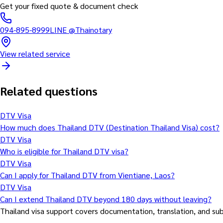
Get your fixed quote & document check
094-895-8999
LINE
@Thainotary
View related service
Related questions
DTV Visa
How much does Thailand DTV (Destination Thailand Visa) cost?
DTV Visa
Who is eligible for Thailand DTV visa?
DTV Visa
Can I apply for Thailand DTV from Vientiane, Laos?
DTV Visa
Can I extend Thailand DTV beyond 180 days without leaving?
Thailand visa support covers documentation, translation, and sub