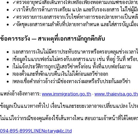
✓
ตรวจอายุหนังสือเดินทางให้เหลือเพียงพอตามเกณฑ์ของปลาย
✓
เราให้บริการด้านการเตรียม แปล และรับรองเอกสาร ไม่ใช่ผู้ม
✓
ตรวจรายการเอกสารจากเว็บไซต์ทางการของปลายทางเป็นหลั
✓
จัดชุดเอกสารตามลำดับที่ปลายทางกำหนด และใส่สารบัญเมื่
ข้อควรระวัง — สาเหตุที่เอกสารมักถูกตีกลับ
!
เอกสารการเงินไม่มีตราประทับธนาคารหรือครอบคลุมช่วงเวลา
!
ข้อมูลในแบบฟอร์มไม่ตรงกับเอกสารแนบ เช่น ที่อยู่ วันที่ หรือ
!
ไม่แจ้งประวัติการถูกปฏิเสธวีซ่าครั้งก่อน ทั้งที่แบบฟอร์มถาม
!
จองตั๋วและที่พักแบบคืนเงินไม่ได้ก่อนผลวีซ่าออก
!
หลงเชื่อคำกล่าวอ้างว่ามีช่องทางเร่งผลหรือรับประกันผลวีซ่า
แหล่งอ้างอิงทางการ
:
www.immigration.go.th
·
www.thaievisa.go.th
ข้อมูลเป็นแนวทางทั่วไป เงื่อนไขและระยะเวลาอาจเปลี่ยนแปลง โปรดต
ไม่แน่ใจว่ากรณีของคุณต้องใช้เส้นทางไหน สอบถามเจ้าหน้าที่ได้โดยต
094-895-8999
LINE
Notary@ilc.ltd