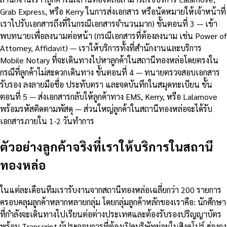
Grab Express, หรือ Kerry ในการส่งเอกสาร หรือนัดหมายให้เจ้าหน้าที่
เราไปรับเอกสารถึงที่ในกรณีเอกสารจำนวนมาก) ขั้นตอนที่ 3 — เข้า
พบทนายเพื่อลงนามต่อหน้า (กรณีเอกสารที่ต้องลงนาม เช่น Power of
Attorney, Affidavit) — เราให้บริการทั้งที่สำนักงานและบริการ
Mobile Notary ที่จะเดินทางไปหาลูกค้าในสถานีทองหล่อโดยตรงใน
กรณีที่ลูกค้าไม่สะดวกเดินทาง ขั้นตอนที่ 4 — ทนายตรวจสอบเอกสาร
รับรอง ลงลายมือชื่อ ประทับตรา และจดบันทึกในสมุดทะเบียน ขั้น
ตอนที่ 5 — ส่งเอกสารกลับให้ลูกค้าทาง EMS, Kerry, หรือ Lalamove
พร้อมรหัสติดตามพัสดุ — ส่วนใหญ่ลูกค้าในสถานีทองหล่อจะได้รับ
เอกสารภายใน 1-2 วันทำการ
ตัวอย่างลูกค้าจริงที่เราให้บริการในสถานี
ทองหล่อ
ในแต่ละเดือนทีมเรารับงานจากสถานีทองหล่อเฉลี่ยกว่า 200 รายการ
ครอบคลุมลูกค้าหลากหลายกลุ่ม โดยกลุ่มลูกค้าหลักของเราคือ: นักศึกษา
ที่กำลังจะเดินทางไปเรียนต่อต่างประเทศและต้องรับรองปริญญาบัตร
พร้อม Transcript ผู้ประกอบการที่ต้องเปิดบริษัทย่อยในสิงคโปร์ ฮ่องกง