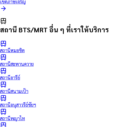
เขต
ภาษีเจริญ
สถานี BTS/MRT อื่น ๆ ที่เราให้บริการ
สถานีหมอชิต
สถานีสะพานควาย
สถานีอารีย์
สถานีสนามเป้า
สถานีอนุสาวรีย์ชัยฯ
สถานีพญาไท