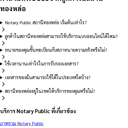
ทองหล่อ
Notary Public สถานีทองหล่อ เริ่มต้นเท่าไร?
ลูกค้าในสถานีทองหล่อสามารถใช้บริการแบบออนไลน์ได้ไหม?
ทนายของคุณขึ้นทะเบียนกับสภาทนายความจริงหรือไม่?
ใช้เวลานานเท่าไรในการรับรองเอกสาร?
เอกสารของฉันสามารถใช้ได้ในประเทศใดบ้าง?
สถานีทองหล่ออยู่ในเขตให้บริการของคุณหรือไม่?
บริการ Notary Public ที่เกี่ยวข้อง
ภาพรวม Notary Public