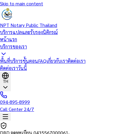
Skip to main content
NPT Notary Public Thailand
บริการแปลและรับรองนิติกรณ์
หน้าแรก
บริการของเรา
พื้นที่บริการ
ขั้นตอน
FAQ
เกี่ยวกับเรา
ติดต่อเรา
ติดต่อเราวันนี้
TH
094-895-8999
Call Center 24/7
DBD จดทะเบียน
0435567000061
·