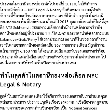
ประเทศในสถานีทองหล่อ (รหัสไปรษณีย์ 10110, ใกล้ที่ทำการ
ไปรษณีย์หลัก) — NYC Legal & Notary คือทีมทนายความผู้ทำคำ
รับรองที่ขึ้นทะเบียนกับสภาทนายความฯ ที่ให้บริการลูกค้าในสถานี
ทองหล่อและพื้นที่ใกล้เคียงมาตั้งแต่ปี 2013 จุดอ้างอิงขนส่งที่ใกล้ที่สุด
คือ BTS Sukhumvit ระยะทางเฉลี่ยจากสำนักงานหลักลาดพร้าวถึง
สถานีทองหล่ออยู่ที่ประมาณ 1.8 กิโลเมตร และเวลานำส่งเอกสารแบบ
Lalamove/Grab/Kerry ใช้เวลาประมาณ 66 นาทีในช่วงเวลาทำงาน
เรารับงานจากสถานีทองหล่อเฉลี่ย 167 รายการต่อเดือน มีลูกค้ารวม
แล้วมากกว่า 6,168 ราย ให้คะแนนเฉลี่ย และรับรองเอกสารกว่าร้อย
ประเภท ตั้งแต่หนังสือมอบอำนาจสำหรับธุรกรรมในต่างประเทศ ไป
จนถึงเอกสารบริษัทสำหรับเปิดสาขาต่างประเทศ
ทำไมลูกค้าในสถานีทองหล่อเลือก NYC
Legal & Notary
ลูกค้าในสถานีทองหล่อเลือกใช้บริการรับรองเอกสารกับเราด้วยเหตุผล
หลักสามประการ ประการแรกคือเรื่องของความน่าเชื่อถือทางกฎหมาย
ทนายความของเราทุกท่านขึ้นทะเบียนเป็น Notarial Services