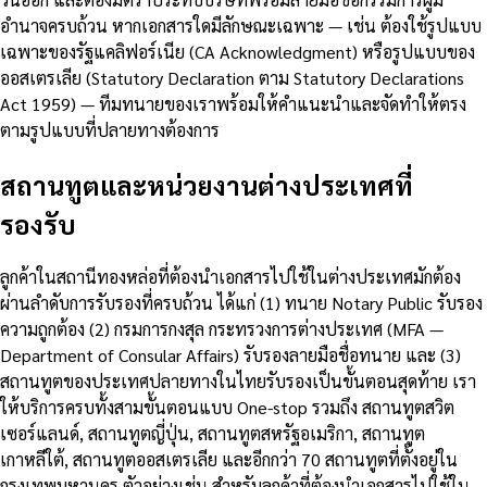
อำนาจครบถ้วน หากเอกสารใดมีลักษณะเฉพาะ — เช่น ต้องใช้รูปแบบ
เฉพาะของรัฐแคลิฟอร์เนีย (CA Acknowledgment) หรือรูปแบบของ
ออสเตรเลีย (Statutory Declaration ตาม Statutory Declarations
Act 1959) — ทีมทนายของเราพร้อมให้คำแนะนำและจัดทำให้ตรง
ตามรูปแบบที่ปลายทางต้องการ
สถานทูตและหน่วยงานต่างประเทศที่
รองรับ
ลูกค้าในสถานีทองหล่อที่ต้องนำเอกสารไปใช้ในต่างประเทศมักต้อง
ผ่านลำดับการรับรองที่ครบถ้วน ได้แก่ (1) ทนาย Notary Public รับรอง
ความถูกต้อง (2) กรมการกงสุล กระทรวงการต่างประเทศ (MFA —
Department of Consular Affairs) รับรองลายมือชื่อทนาย และ (3)
สถานทูตของประเทศปลายทางในไทยรับรองเป็นขั้นตอนสุดท้าย เรา
ให้บริการครบทั้งสามขั้นตอนแบบ One-stop รวมถึง สถานทูตสวิต
เซอร์แลนด์, สถานทูตญี่ปุ่น, สถานทูตสหรัฐอเมริกา, สถานทูต
เกาหลีใต้, สถานทูตออสเตรเลีย และอีกกว่า 70 สถานทูตที่ตั้งอยู่ใน
กรุงเทพมหานคร ตัวอย่างเช่น สำหรับลูกค้าที่ต้องนำเอกสารไปใช้ใน