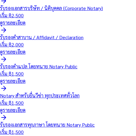
รับรองเอกสารบริษัท / นิติบุคคล (Corporate Notary)
เริ่ม ฿
2,500
ดูรายละเอียด
รับรองคำสาบาน / Affidavit / Declaration
เริ่ม ฿
2,000
ดูรายละเอียด
รับรองคำแปล โดยทนาย Notary Public
เริ่ม ฿
1,500
ดูรายละเอียด
Notary สำหรับยื่นวีซ่า ทุกประเทศทั่วโลก
เริ่ม ฿
1,500
ดูรายละเอียด
รับรองเอกสารทุกภาษา โดยทนาย Notary Public
เริ่ม ฿
1,500