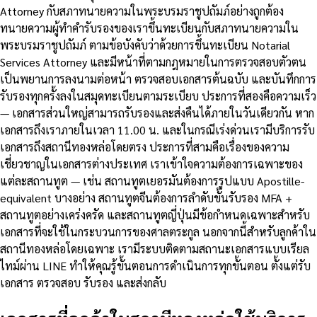
Attorney กับสภาทนายความในพระบรมราชูปถัมภ์อย่างถูกต้อง
ทนายความผู้ทำคำรับรองของเราขึ้นทะเบียนกับสภาทนายความใน
พระบรมราชูปถัมภ์ ตามข้อบังคับว่าด้วยการขึ้นทะเบียน Notarial
Services Attorney และมีหน้าที่ตามกฎหมายในการตรวจสอบตัวตน
เป็นพยานการลงนามต่อหน้า ตรวจสอบเอกสารต้นฉบับ และบันทึกการ
รับรองทุกครั้งลงในสมุดทะเบียนตามระเบียบ ประการที่สองคือความเร็ว
— เอกสารส่วนใหญ่สามารถรับรองและส่งคืนได้ภายในวันเดียวกัน หาก
เอกสารถึงเราภายในเวลา 11.00 น. และในกรณีเร่งด่วนเรามีบริการรับ
เอกสารถึงสถานีทองหล่อโดยตรง ประการที่สามคือเรื่องของความ
เชี่ยวชาญในเอกสารต่างประเทศ เราเข้าใจความต้องการเฉพาะของ
แต่ละสถานทูต — เช่น สถานทูตเยอรมันต้องการรูปแบบ Apostille-
equivalent บางอย่าง สถานทูตจีนต้องการลำดับขั้นรับรอง MFA +
สถานทูตอย่างเคร่งครัด และสถานทูตญี่ปุ่นมีข้อกำหนดเฉพาะสำหรับ
เอกสารที่จะใช้ในกระบวนการของศาลตระกูล นอกจากนี้สำหรับลูกค้าใน
สถานีทองหล่อโดยเฉพาะ เรามีระบบติดตามสถานะเอกสารแบบเรียล
ไทม์ผ่าน LINE ทำให้คุณรู้ขั้นตอนการดำเนินการทุกขั้นตอน ตั้งแต่รับ
เอกสาร ตรวจสอบ รับรอง และส่งกลับ