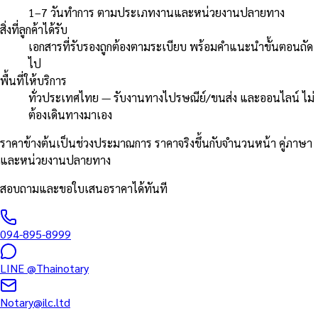
1–7 วันทำการ ตามประเภทงานและหน่วยงานปลายทาง
สิ่งที่ลูกค้าได้รับ
เอกสารที่รับรองถูกต้องตามระเบียบ พร้อมคำแนะนำขั้นตอนถัด
ไป
พื้นที่ให้บริการ
ทั่วประเทศไทย — รับงานทางไปรษณีย์/ขนส่ง และออนไลน์ ไม่
ต้องเดินทางมาเอง
ราคาข้างต้นเป็นช่วงประมาณการ ราคาจริงขึ้นกับจำนวนหน้า คู่ภาษา
และหน่วยงานปลายทาง
สอบถามและขอใบเสนอราคาได้ทันที
094-895-8999
LINE
@Thainotary
Notary@ilc.ltd