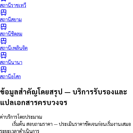
สถานีราชเทวี
สถานีสยาม
สถานีชิดลม
สถานีเพลินจิต
สถานีนานา
สถานีอโศก
ข้อมูลสำคัญโดยสรุป
—
บริการรับรองและ
แปลเอกสารครบวงจร
ค่าบริการโดยประมาณ
เริ่มต้น สอบถามราคา — ประเมินราคาชัดเจนก่อนเริ่มงานเสมอ
ระยะเวลาดำเนินการ