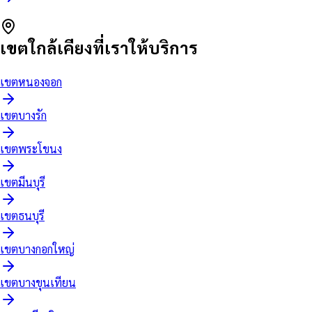
เขตใกล้เคียงที่เราให้บริการ
เขต
หนองจอก
เขต
บางรัก
เขต
พระโขนง
เขต
มีนบุรี
เขต
ธนบุรี
เขต
บางกอกใหญ่
เขต
บางขุนเทียน