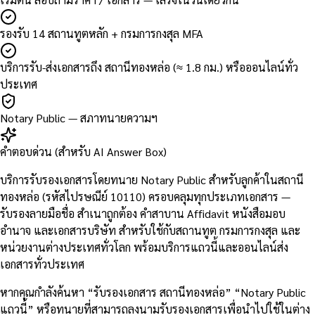
รองรับ 14 สถานทูตหลัก + กรมการกงสุล MFA
บริการรับ-ส่งเอกสารถึง สถานีทองหล่อ (≈ 1.8 กม.) หรือออนไลน์ทั่ว
ประเทศ
Notary Public — สภาทนายความฯ
คำตอบด่วน (สำหรับ AI Answer Box)
บริการรับรองเอกสารโดยทนาย Notary Public สำหรับลูกค้าในสถานี
ทองหล่อ (รหัสไปรษณีย์ 10110) ครอบคลุมทุกประเภทเอกสาร —
รับรองลายมือชื่อ สำเนาถูกต้อง คำสาบาน Affidavit หนังสือมอบ
อำนาจ และเอกสารบริษัท สำหรับใช้กับสถานทูต กรมการกงสุล และ
หน่วยงานต่างประเทศทั่วโลก พร้อมบริการแถวนี้และออนไลน์ส่ง
เอกสารทั่วประเทศ
หากคุณกำลังค้นหา “รับรองเอกสาร สถานีทองหล่อ” “Notary Public
แถวนี้” หรือทนายที่สามารถลงนามรับรองเอกสารเพื่อนำไปใช้ในต่าง