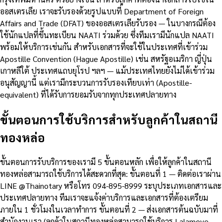
ออสเตรเลีย เราจะรับรองด้วยรูปแบบที่ Department of Foreign
Affairs and Trade (DFAT) ของออสเตรเลียรับรอง — ในบางกรณีต้อง
ใช้นักแปลที่ขึ้นทะเบียน NAATI ร่วมด้วย ซึ่งทีมเรามีนักแปล NAATI
พร้อมให้บริการเช่นกัน สำหรับเอกสารที่จะใช้ในประเทศที่เข้าร่วม
Apostille Convention (Hague Apostille) เช่น สหรัฐอเมริกา ญี่ปุ่น
เกาหลีใต้ ประเทศแถบยุโรป ฯลฯ — แม้ประเทศไทยยังไม่ได้เข้าร่วม
อนุสัญญานี้ แต่เรามีกระบวนการรับรองเทียบเท่า (Apostille-
equivalent) ที่ได้รับการยอมรับจากทุกประเทศปลายทาง
ขั้นตอนการใช้บริการสำหรับลูกค้าในสถานี
ทองหล่อ
ขั้นตอนการรับบริการของเรามี 5 ขั้นตอนหลัก เพื่อให้ลูกค้าในสถานี
ทองหล่อสามารถใช้บริการได้สะดวกที่สุด: ขั้นตอนที่ 1 — ติดต่อเราผ่าน
LINE @Thainotary หรือโทร 094-895-8999 ระบุประเภทเอกสารและ
ประเทศปลายทาง ทีมเราจะแจ้งค่าบริการและเอกสารที่ต้องเตรียม
ภายใน 1 ชั่วโมงในเวลาทำการ ขั้นตอนที่ 2 — ส่งเอกสารต้นฉบับมาที่
สำนักงานเรา (ลูกค้าในสถานีทองหล่อสามารถใช้บริการ Lalamove,