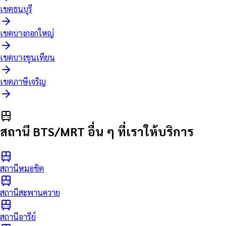
เขต
ธนบุรี
เขต
บางกอกใหญ่
เขต
บางขุนเทียน
เขต
ภาษีเจริญ
สถานี BTS/MRT อื่น ๆ ที่เราให้บริการ
สถานีหมอชิต
สถานีสะพานควาย
สถานีอารีย์