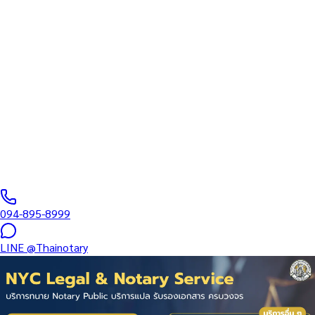
ทนายความ
บริการรับรองเอกสารโดยทนาย Notary Public สำหรับลูกค้าในสถานี
จรัญฯ 13 (รหัสไปรษณีย์ 10160) ครอบคลุมทุกประเภทเอกสาร —
รับรองลายมือชื่อ สำเนาถูกต้อง คำสาบาน Affidavit หนังสือมอบ
อำนาจ และเอกสารบริษัท สำหรับใช้กับสถานทูต กรมการกงสุล และ
หน่วยงานต่างประเทศทั่วโลก พร้อมบริการใกล้ฉันและออนไลน์ส่ง
เอกสารทั่วประเทศ
0
/5
(
0
รีวิว
)
094-895-8999
LINE
@Thainotary