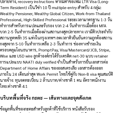
ปลายทาง, recovery instructions หากมีคำขอเพิ่ม LTR Visa (Long-
Term Resident) เป็นวีซ่า 10 ปี multiple-entry สำหรับ 4 กลุ่ม:
Wealthy Pensioner, Wealthy Global Citizen, Work-from-Thailand
Professional, High-Skilled Professional ระยะเวลามาตรฐาน 1-3 วัน
ทำการสำหรับการแปลและรับรอง บวก 2-4 วันทำการเมื่อต้อง MFA
บวก 2-5 วันทำการเมื่อต้องผ่านสถานกงสุลปลายทาง เรามีคิวประจำกับ
สถานทูตหลัก 35 แห่งในกรุงเทพฯ ลดเวลาคิวยืนยันความถูกต้องสถาน
กงสุลจาก 5-10 วันทำการเหลือ 2-3 วันทำการ ช่องทางชำระเงิน
ครอบคลุมโอนธนาคาร, PromptPay, Visa/Mastercard/JCB, Stripe,
Wise และ USD wire ลูกค้าองค์กรได้รับเครดิต net-30 แบบ retainer
การแปลแบบ NAATI duly verified จำเป็นสำหรับการยื่นเอกสารต่อ
Department of Home Affairs ของออสเตรเลีย เอกสารต้องออก
ภายใน 24 เดือนล่าสุด Work Permit ไทยใช้คู่กับ Non-B visa คุณสมบัติ
นายจ้าง: ทุนจดทะเบียน 2 ล้านบาท/ต่างชาติ 1 คน อัตราพนักงาน
ไทย:ต่างชาติ 4:1
บริบทพื้นที่จริง กะตะ — เส้นทางและจุดสังเกต
ข้อมูลพื้นที่ของกะตะสำหรับลูกค้าที่ใช้บริการ หนังสือรับรอง