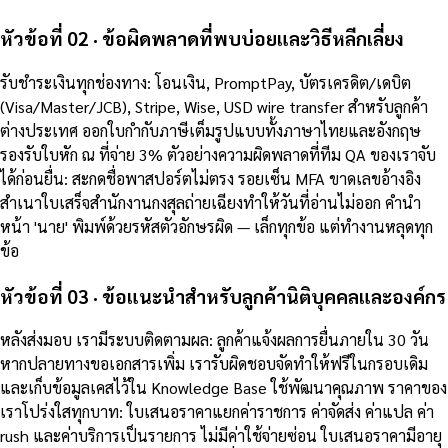
หัวข้อที่ 02 · ข้อผิดพลาดที่พบบ่อยและวิธีหลีกเลี่ยง
รับชำระเงินทุกช่องทาง: โอนเงิน, PromptPay, บัตรเครดิต/เดบิต
(Visa/Master/JCB), Stripe, Wise, USD wire transfer สำหรับลูกค้า
ต่างประเทศ ออกใบกำกับภาษีเต็มรูปแบบทั้งภาษาไทยและอังกฤษ
รองรับใบหัก ณ ที่จ่าย 3% ตัวอย่างความผิดพลาดที่ทีม QA ของเราจับ
ได้ก่อนยื่น: สะกดชื่อพาสปอร์ตไม่ตรง รอยเซ็น MFA ขาดเลขอ้างอิง
สำเนาใบเสร็จสำนักงานกงสุลถ่ายเฉียงทำให้วันที่อ่านไม่ออก คำนำ
หน้า 'นาย' พิมพ์ด้วยรหัสตัวอักษรผิด — เล็กทุกข้อ แต่ทำงานหลุดทุก
ข้อ
หัวข้อที่ 03 · ข้อแนะนำสำหรับลูกค้านิติบุคคลและองค์กร
หลังส่งมอบ เรามีระบบติดตามผล: ลูกค้าแจ้งผลการยื่นภายใน 30 วัน
หากปลายทางขอเอกสารเพิ่ม เรารับผิดชอบจัดทำให้ฟรีในกรอบเดิม
และเก็บข้อมูลเคสไว้ใน Knowledge Base ใช้พัฒนาคุณภาพ ราคาของ
เราโปร่งใสทุกบาท: ใบเสนอราคาแยกค่าราชการ ค่าจัดส่ง ค่าแปล ค่า
rush และค่าบริการเป็นรายการ ไม่มีค่าใช้จ่ายซ่อน ใบเสนอราคามีอายุ