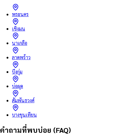
พระนคร
เชิงมน
นาเกลือ
ลาดพร้าว
บึงกุ่ม
บ่อผุด
สัมพันธวงศ์
บางขุนเทียน
คำถามที่พบบ่อย (FAQ)