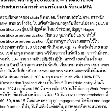
ประสบการณ์การทำงานพร้อมแปลรับรอง MFA
ความผิดพลาดของ chain ที่พบบ่อย: ชื่อพาสปอร์ตไม่ตรง, ตราหมึก
MFA ขาดเลขอ้างอิง, ใบเสร็จสำนักงานกงสุลวันที่อ่านไม่ออก, รูปแบบ
certification ผู้แปลไม่ถูกต้อง ไทยเข้าร่วมอนุสัญญา Hague
certificate authentication มีผล 28 กุมภาพันธ์ 2570 ทำให้
certificate authentication เป็นมาตรฐานรับรองเอกสารใช้ใน
ประเทศสมาชิก 130 ประเทศ พื้นที่ครอบคลุม 77 จังหวัดทั่วไทย และ
50 เขตในกรุงเทพมหานคร ฟรีรับเอกสารในรัศมี 5 กม. จากสำนักงาน
รองรับ 30+ ภาษา รวมจีน (簡/繁) ญี่ปุ่น เกาหลี เยอรมัน ฝรั่งเศส
สเปน อิตาลี โปรตุเกส อาหรับ รัสเซีย เวียดนาม พม่า ลาว เขมร ตากา
ล็อก อินโดนีเซีย บริการ Same-Day rush รองรับเอกสารที่ไม่ต้องผ่าน
MFA นัดหมายก่อน 11:00 น. กรุงเทพ ค่า rush เพิ่ม 100% DTV
(Destination Thailand Visa) เป็นวีซ่า 5 ปี multiple-entry เปิดตัว
ก.ค. 2024 อยู่ครั้งละ 180 วัน ขยายอีก 180 วันได้ ต่ออายุ Work Permit
หรือวีซ่าต้องยื่นล่วงหน้าอย่างน้อย 30 วัน เราส่ง tiered reminders ที่
60, 30, และ 15 วันก่อนหมดอายุ ทุก engagement ปิดด้วย one-page
brief: action ที่ทำ, วันที่เคลียร์แต่ละขั้น, การตอบกลับของหน่วยงาน