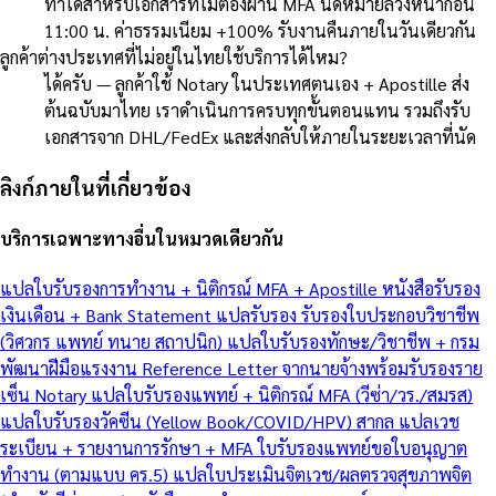
ทำได้สำหรับเอกสารที่ไม่ต้องผ่าน MFA นัดหมายล่วงหน้าก่อน
11:00 น. ค่าธรรมเนียม +100% รับงานคืนภายในวันเดียวกัน
ลูกค้าต่างประเทศที่ไม่อยู่ในไทยใช้บริการได้ไหม?
ได้ครับ — ลูกค้าใช้ Notary ในประเทศตนเอง + Apostille ส่ง
ต้นฉบับมาไทย เราดำเนินการครบทุกขั้นตอนแทน รวมถึงรับ
เอกสารจาก DHL/FedEx และส่งกลับให้ภายในระยะเวลาที่นัด
ลิงก์ภายในที่เกี่ยวข้อง
บริการเฉพาะทางอื่นในหมวดเดียวกัน
แปลใบรับรองการทำงาน + นิติกรณ์ MFA + Apostille
หนังสือรับรอง
เงินเดือน + Bank Statement แปลรับรอง
รับรองใบประกอบวิชาชีพ
(วิศวกร แพทย์ ทนาย สถาปนิก)
แปลใบรับรองทักษะ/วิชาชีพ + กรม
พัฒนาฝีมือแรงงาน
Reference Letter จากนายจ้างพร้อมรับรองราย
เซ็น Notary
แปลใบรับรองแพทย์ + นิติกรณ์ MFA (วีซ่า/วร./สมรส)
แปลใบรับรองวัคซีน (Yellow Book/COVID/HPV) สากล
แปลเวช
ระเบียน + รายงานการรักษา + MFA
ใบรับรองแพทย์ขอใบอนุญาต
ทำงาน (ตามแบบ คร.5)
แปลใบประเมินจิตเวช/ผลตรวจสุขภาพจิต