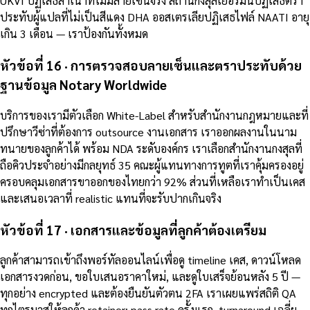
UKVI ปฏิเสธสำเนาที่ไม่มีลายเซ็นจริง สถานกงสุลเยอรมันปฏิเสธตรา
ประทับผู้แปลที่ไม่เป็นสีแดง DHA ออสเตรเลียปฏิเสธไฟล์ NAATI อายุ
เกิน 3 เดือน — เราป้องกันทั้งหมด
หัวข้อที่ 16 · การตรวจสอบลายเซ็นและตราประทับด้วย
ฐานข้อมูล Notary Worldwide
บริการของเรามีตัวเลือก White-Label สำหรับสำนักงานกฎหมายและที่
ปรึกษาวีซ่าที่ต้องการ outsource งานเอกสาร เราออกผลงานในนาม
ทนายของลูกค้าได้ พร้อม NDA ระดับองค์กร เราเลือกสำนักงานกงสุลที่
ถือคิวประจำอย่างมีกลยุทธ์ 35 คณะผู้แทนทางการทูตที่เราคุ้มครองอยู่
ครอบคลุมเอกสารขาออกของไทยกว่า 92% ส่วนที่เหลือเราทำเป็นเคส
และเสนอเวลาที่ realistic แทนที่จะรับปากเกินจริง
หัวข้อที่ 17 · เอกสารและข้อมูลที่ลูกค้าต้องเตรียม
ลูกค้าสามารถเข้าถึงพอร์ทัลออนไลน์เพื่อดู timeline เคส, ดาวน์โหลด
เอกสารงวดก่อน, ขอใบเสนอราคาใหม่, และดูใบเสร็จย้อนหลัง 5 ปี —
ทุกอย่าง encrypted และต้องยืนยันตัวตน 2FA เราเผยแพร่สถิติ QA
ทุกไตรมาสให้ลูกค้า retainer: pass rate ครั้งแรก, turnaround เฉลี่ย,