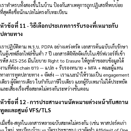
เราทำครบทั้งสองขั้นในบ้าน ป้องกันสาเหตุการถูกปฏิเสธที่พบบ่อย
ที่สุดคือชื่อนักแปลไม่ตรงกับทะเบียน
หัวข้อที่ 11 · วิธีเลือกประเภทการรับรองที่เหมาะกับ
ปลายทาง
เราปฏิบัติตาม พ.ร.บ. PDPA อย่างเคร่งครัด เอกสารต้นฉบับเก็บรักษา
ในตู้เซฟล็อกไฟล์ขั้นต่ำ 7 ปี เอกสารดิจิทัลจัดเก็บในเซิร์ฟเวอร์ที่เข้า
รหัส AES-256 มีนโยบาย Right to Erasure ให้ลูกค้าขอลบข้อมูลได้
งานที่ต้อง chain ยาว — แปล + รับรองทนาย + MFA + คณะผู้แทน
ทางการทูตปลายทาง + จัดส่ง — เราแนะนำให้รวมเป็น engagement
เดียว ผู้จัดการเดียว ใบกำกับภาษีใบเดียว แยกผู้รับเหมาไม่ได้ประหยัด
และเสี่ยงเรื่องชื่อสะกดไม่ตรงกันระหว่างขั้นตอน
หัวข้อที่ 12 · การประสานงานนัดหมายล่วงหน้ากับสถาน
ทูตและศูนย์ VFS/TLS
เมื่อชื่อ-สกุลในเอกสารหลายฉบับสะกดไม่ตรงกัน (เช่น พาสปอร์ตเก่า
vs ใหม่, ทะเบียนบ้าน vs บัตรประชาชน) เราจัดทำ Affidavit of One