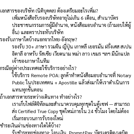
เอกสารของบริษัท (นิติบุคคล) ต้องเตรียมอะไรเพิ่ม?
เพิ่มหนังสือรับรองบริษัทอายุไม่เกิน 6 เดือน, สำเนาบัตร
ประชาชนกรรมการผู้มีอำนาจ, หนังสือมอบอำนาจ (ถ้ามอบให้ผู้
อื่น) และตราประทับบริษัท
รองรับภาษาใดบ้างนอกจากไทย-อังกฤษ?
รองรับ 30+ ภาษา รวมจีน ญี่ปุ่น เกาหลี เยอรมัน ฝรั่งเศส สเปน
อิตาลี อาหรับ รัสเซีย เวียดนาม พม่า ลาว เขมร ฯลฯ มีนักแปล
เจ้าของภาษาในทีม
กรณีอยู่ต่างประเทศจะใช้บริการอย่างไร?
ใช้บริการ Remote POA: ลูกค้าทำหนังสือมอบอำนาจที่ Notary
Public ในประเทศตน + Apostille แล้วส่งมาให้เราดำเนินการ
แทนทุกขั้นตอน
ถ้าเอกสารหายระหว่างเดินทาง ทำอย่างไร?
เราเก็บไฟล์ดิจิทัลและสำเนาควบคุมทุกชุดในตู้เซฟ — สามารถ
ส่ง Certified True Copy ชุดใหม่ภายใน 24 ชั่วโมง โดยไม่ต้อง
เริ่มกระบวนการรับรองใหม่
ชำระเงินผ่านช่องทางใดได้บ้าง?
รับชำระทุกช่องทาง: โอนเงิน, PromptPay, บัตรเครดิต/เดบิต,