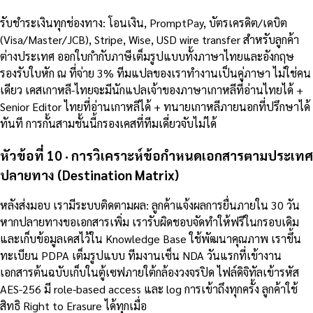
รับชำระเงินทุกช่องทาง: โอนเงิน, PromptPay, บัตรเครดิต/เดบิต
(Visa/Master/JCB), Stripe, Wise, USD wire transfer สำหรับลูกค้า
ต่างประเทศ ออกใบกำกับภาษีเต็มรูปแบบทั้งภาษาไทยและอังกฤษ
รองรับใบหัก ณ ที่จ่าย 3% ทีมแปลของเราทำงานเป็นคู่ภาษา ไม่ใช่คน
เดียว เคสเกาหลี-ไทยจะมีนักแปลเจ้าของภาษาเกาหลีที่อ่านไทยได้ +
Senior Editor ไทยที่อ่านเกาหลีได้ + ทนายเกาหลีภายนอกที่ปรึกษาได้
ทันที การกั้นสามชั้นนี้กรองเคสที่ทีมเดี่ยวจับไม่ได้
หัวข้อที่ 10 · การวิเคราะห์ข้อกำหนดเอกสารตามประเทศ
ปลายทาง (Destination Matrix)
หลังส่งมอบ เรามีระบบติดตามผล: ลูกค้าแจ้งผลการยื่นภายใน 30 วัน
หากปลายทางขอเอกสารเพิ่ม เรารับผิดชอบจัดทำให้ฟรีในกรอบเดิม
และเก็บข้อมูลเคสไว้ใน Knowledge Base ใช้พัฒนาคุณภาพ เราขึ้น
ทะเบียน PDPA เต็มรูปแบบ ทีมงานเซ็น NDA วันแรกที่เข้างาน
เอกสารต้นฉบับเก็บในตู้เซฟภายใต้กล้องวงจรปิด ไฟล์ดิจิทัลเข้ารหัส
AES-256 มี role-based access และ log การเข้าถึงทุกครั้ง ลูกค้าใช้
สิทธิ Right to Erasure ได้ทุกเมื่อ