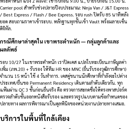
พระตำหนัก แบ่ง 2 wave: เช้ารับก่อน 9.00 น., บ่ายรับก่อน 15.00 น.
Carrier pool สำหรับช่วงปลายปีงบประมาณ: Ninja Van / J&T Express
/ Best Express / Flash / Bee Express. รอบ rush ปิดรับ 85 นาทีหลัง
ยอด สอบถามราคาเข้าระบบ. หลักฐานทุกขั้นเข้า Vault พร้อมลายเซ็น
ดิจิทัล.
กรณีศึกษาล่าสุดใน เขาพระตำหนัก — กลุ่มลูกค้าและ
ผลลัพธ์
รอบ 10/27 ในเขาพระตำหนัก เราปิดเคส แปลใบทะเบียนภาษีมูลค่า
เพิ่ม (ภพ.20) + รับรอง ให้ทีม HR ของ MNC (ยื่นรับรองวุฒิการศึกษา)
จำนวน 15 หน้า ใช้ 4 วันทำการ. เคสคู่ขนานนักศึกษาที่กำลังจะไปต่าง
ประเทศ/ยื่นขอ Permanent Residency เดินตามลำดับเดียวกัน. ทุก
แฟ้มผ่าน QC 3 ชั้นก่อนยื่นจริง คือ ตรวจการสะกดชื่อให้ตรงพาสปอร์ต
ตรวจลำดับชั้นออกหนังสือรับรอง และตรวจรูปแบบตามข้อกำหนดของ
ปลายทาง ผลการพิจารณาเป็นดุลพินิจของหน่วยงานปลายทางเสมอ.
บริการในพื้นที่ใกล้เคียง