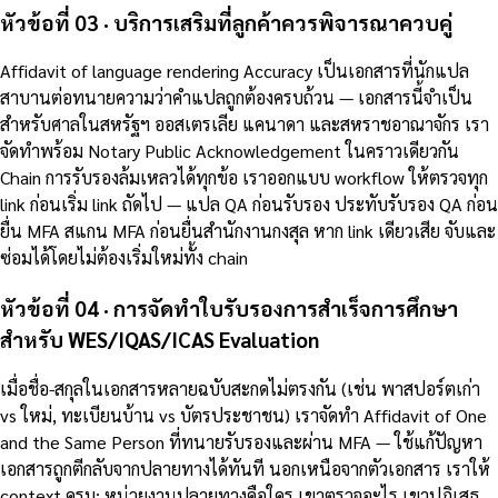
หัวข้อที่ 03 · บริการเสริมที่ลูกค้าควรพิจารณาควบคู่
Affidavit of language rendering Accuracy เป็นเอกสารที่นักแปล
สาบานต่อทนายความว่าคำแปลถูกต้องครบถ้วน — เอกสารนี้จำเป็น
สำหรับศาลในสหรัฐฯ ออสเตรเลีย แคนาดา และสหราชอาณาจักร เรา
จัดทำพร้อม Notary Public Acknowledgement ในคราวเดียวกัน
Chain การรับรองล้มเหลวได้ทุกข้อ เราออกแบบ workflow ให้ตรวจทุก
link ก่อนเริ่ม link ถัดไป — แปล QA ก่อนรับรอง ประทับรับรอง QA ก่อน
ยื่น MFA สแกน MFA ก่อนยื่นสำนักงานกงสุล หาก link เดียวเสีย จับและ
ซ่อมได้โดยไม่ต้องเริ่มใหม่ทั้ง chain
หัวข้อที่ 04 · การจัดทำใบรับรองการสำเร็จการศึกษา
สำหรับ WES/IQAS/ICAS Evaluation
เมื่อชื่อ-สกุลในเอกสารหลายฉบับสะกดไม่ตรงกัน (เช่น พาสปอร์ตเก่า
vs ใหม่, ทะเบียนบ้าน vs บัตรประชาชน) เราจัดทำ Affidavit of One
and the Same Person ที่ทนายรับรองและผ่าน MFA — ใช้แก้ปัญหา
เอกสารถูกตีกลับจากปลายทางได้ทันที นอกเหนือจากตัวเอกสาร เราให้
context ครบ: หน่วยงานปลายทางคือใคร เขาตรวจอะไร เขาปฏิเสธ