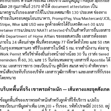
instructions หากมีคำขอเพิ่ม ไทยเข้าร่วมอนุสัญญา Hague apostille
มีผล 28 กุมภาพันธ์ 2570 ทำให้ document attestation เป็น
มาตรฐานรับรองเอกสารใช้ในประเทศสมาชิก 130 ประเทศ ช่องทาง
ชำระเงินครอบคลุมโอนธนาคาร, PromptPay, Visa/Mastercard/JCB,
Stripe, Wise และ USD wire ลูกค้าองค์กรได้รับเครดิต net-30 แบบ
retainer การแปลแบบ NAATI attested จำเป็นสำหรับการยื่นเอกสาร
ต่อ Department of Home Affairs ของออสเตรเลีย เอกสารต้องออก
ภายใน 24 เดือนล่าสุด พื้นที่ครอบคลุม 77 จังหวัดทั่วไทย และ 50 เขต
ในกรุงเทพมหานคร ฟรีรับเอกสารในรัศมี 5 กม. จากสำนักงาน ต่ออายุ
Work Permit หรือวีซ่าต้องยื่นล่วงหน้าอย่างน้อย 30 วัน เราส่ง tiered
reminders ที่ 60, 30, และ 15 วันก่อนหมดอายุ เอกสารที่ Apostille ได้
รวม: เอกสารราชการ (ทะเบียนบ้าน สูติบัตร สมรส หย่า) คำพิพากษา
หนังสือประทับรับรองบริษัท เอกสารวุฒิการศึกษา และเอกสารที่รับรอง
โดยทนาย
บริบทพื้นที่จริง เขาพระตำหนัก — เส้นทางและจุดสังเกต
ข้อมูลพื้นที่ของเขาพระตำหนักสำหรับลูกค้าที่ใช้บริการ แปลใบ
ทะเบียนภาษีมูลค่าเพิ่ม (ภพ.20) + รับรอง:. รหัสไปรษณีย์ 20150. อยู่