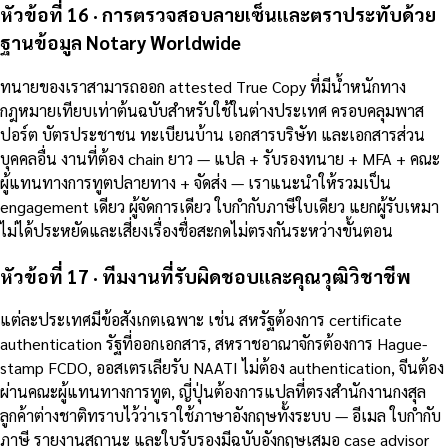
หัวข้อที่ 16 · การตรวจสอบลายเซ็นและตราประทับด้วย
ฐานข้อมูล Notary Worldwide
ทนายของเราสามารถออก attested True Copy ที่มีน้ำหนักทาง
กฎหมายเทียบเท่าต้นฉบับสำหรับใช้ในต่างประเทศ ครอบคลุมพาส
ปอร์ต บัตรประชาชน ทะเบียนบ้าน เอกสารบริษัท และเอกสารส่วน
บุคคลอื่น งานที่ต้อง chain ยาว — แปล + รับรองทนาย + MFA + คณะ
ผู้แทนทางการทูตปลายทาง + จัดส่ง — เราแนะนำให้รวมเป็น
engagement เดียว ผู้จัดการเดียว ใบกำกับภาษีใบเดียว แยกผู้รับเหมา
ไม่ได้ประหยัดและเสี่ยงเรื่องชื่อสะกดไม่ตรงกันระหว่างขั้นตอน
หัวข้อที่ 17 · ทีมงานที่รับผิดชอบและคุณวุฒิวิชาชีพ
แต่ละประเทศมีข้อสังเกตเฉพาะ เช่น สหรัฐต้องการ certificate
authentication รัฐที่ออกเอกสาร, สหราชอาณาจักรต้องการ Hague-
stamp FCDO, ออสเตรเลียรับ NAATI ไม่ต้อง authentication, จีนต้อง
ผ่านคณะผู้แทนทางการทูต, ญี่ปุ่นต้องการแปลที่ตรงสำนักงานกงสุล
ลูกค้าต่างชาติทราบไว้ว่าเราใช้ภาษาอังกฤษทั้งระบบ — อีเมล ใบกำกับ
ภาษี รายงานสถานะ และใบรับรองมีฉบับอังกฤษเสมอ case advisor