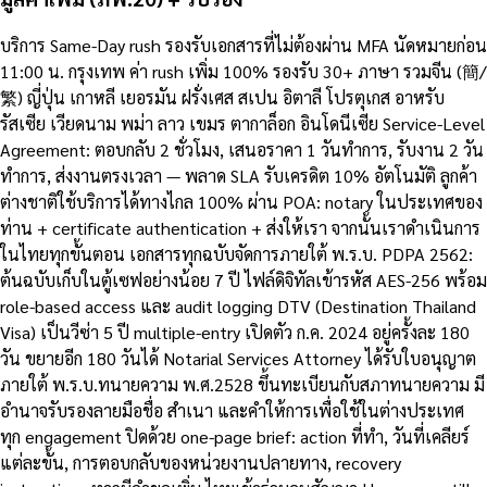
บริการ Same-Day rush รองรับเอกสารที่ไม่ต้องผ่าน MFA นัดหมายก่อน
11:00 น. กรุงเทพ ค่า rush เพิ่ม 100% รองรับ 30+ ภาษา รวมจีน (簡/
繁) ญี่ปุ่น เกาหลี เยอรมัน ฝรั่งเศส สเปน อิตาลี โปรตุเกส อาหรับ
รัสเซีย เวียดนาม พม่า ลาว เขมร ตากาล็อก อินโดนีเซีย Service-Level
Agreement: ตอบกลับ 2 ชั่วโมง, เสนอราคา 1 วันทำการ, รับงาน 2 วัน
ทำการ, ส่งงานตรงเวลา — พลาด SLA รับเครดิต 10% อัตโนมัติ ลูกค้า
ต่างชาติใช้บริการได้ทางไกล 100% ผ่าน POA: notary ในประเทศของ
ท่าน + certificate authentication + ส่งให้เรา จากนั้นเราดำเนินการ
ในไทยทุกขั้นตอน เอกสารทุกฉบับจัดการภายใต้ พ.ร.บ. PDPA 2562:
ต้นฉบับเก็บในตู้เซฟอย่างน้อย 7 ปี ไฟล์ดิจิทัลเข้ารหัส AES-256 พร้อม
role-based access และ audit logging DTV (Destination Thailand
Visa) เป็นวีซ่า 5 ปี multiple-entry เปิดตัว ก.ค. 2024 อยู่ครั้งละ 180
วัน ขยายอีก 180 วันได้ Notarial Services Attorney ได้รับใบอนุญาต
ภายใต้ พ.ร.บ.ทนายความ พ.ศ.2528 ขึ้นทะเบียนกับสภาทนายความ มี
อำนาจรับรองลายมือชื่อ สำเนา และคำให้การเพื่อใช้ในต่างประเทศ
ทุก engagement ปิดด้วย one-page brief: action ที่ทำ, วันที่เคลียร์
แต่ละขั้น, การตอบกลับของหน่วยงานปลายทาง, recovery