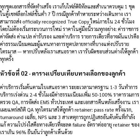
ทุกชุดเอกสารที่จัดทำเสร็จ เราเก็บไฟล์ดิจิทัลและสำเนาควบคุม 1 ชุด
ในตู้เซฟล็อกไฟล์ขั้นต่ำ 7 ปี กรณีลูกค้าทำหายระหว่างเดินทาง เรา
สามารถส่ง officially recognized True Copy ใหม่ภายใน 24 ชั่วโมง
โดยไม่ต้องเริ่มกระบวนการใหม่ ราคาในคู่มือนี้รวมทุกอย่าง: ค่าราชการ
ค่าจัดส่ง ค่าแปล ค่ารับรอง และค่าบริการ รายการเดียวที่อาจผันแปรคือ
ค่าธรรมเนียมคณะผู้แทนทางการทูตปลายทางที่บางแห่งปรับราย
ไตรมาส — หากปรับหลังเราเสนอราคา เรารับผิดชอบส่วนต่างให้ลูกค้า
ทุกครั้ง
หัวข้อที่ 02 · ตารางเปรียบเทียบทางเลือกของลูกค้า
ค่าบริการเริ่มต้นตามใบเสนอราคา ระยะเวลามาตรฐาน 1-3 วันทำการ
บริการเร่งด่วน 2-4 ชั่วโมงมีค่าธรรมเนียมเพิ่ม 50-100% ราคารวมการ
ตรวจ QA, การจัดส่ง EMS ทั่วประเทศ และเอกสารคืนหลังเสร็จงาน เรา
เผยแพร่สถิติ QA ทุกไตรมาสให้ลูกค้า retainer: pass rate ครั้งแรก,
turnaround เฉลี่ย, NPS และ 3 สาเหตุการถูกปฏิเสธอันดับต้นที่กำลัง
แก้ ความโปร่งใสคือทางเดียวที่จะลด failure อัตราต่ออายุ retainer ของ
เราเกิน 96% ยืนยันว่าลูกค้าเห็นด้วย