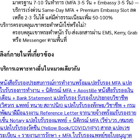
มาตรฐาน 7-10 วันทำการ (MFA 3-5 วัน + Embassy 3-5 วัน) —
บริการเร่งด่วน Same-Day MFA + Premium Embassy Slot ลด
เหลือ 2-3 วันได้ แต่มีค่าธรรมเนียมเพิ่ม 50-100%
บริการครอบคลุมเขาพระตำหนักใช่หรือไม่?
ครอบคลุมเขาพระตำหนัก รับ-ส่งเอกสารผ่าน EMS, Kerry, Grab
หรือ Messenger ตามพื้นที่
ลิงก์ภายในที่เกี่ยวข้อง
บริการเฉพาะทางอื่นในหมวดเดียวกัน
หนังสือรับรองประสบการณ์การทำงานพร้อมแปลรับรอง MFA
แปล
ใบรับรองการทำงาน + นิติกรณ์ MFA + Apostille
หนังสือรับรองเงิน
เดือน + Bank Statement แปลรับรอง
รับรองใบประกอบวิชาชีพ
(วิศวกร แพทย์ ทนาย สถาปนิก)
แปลใบรับรองทักษะ/วิชาชีพ + กรม
พัฒนาฝีมือแรงงาน
Reference Letter จากนายจ้างพร้อมรับรองราย
เซ็น Notary
แปลใบรับรองแพทย์ + นิติกรณ์ MFA (วีซ่า/วร./สมรส)
แปลใบรับรองวัคซีน (Yellow Book/COVID/HPV) สากล
แปลเวช
ระเบียน + รายงานการรักษา + MFA
ใบรับรองแพทย์ขอใบอนุญาต