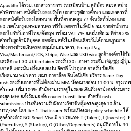
Apostille ได้รวม: เอกสารราชการ (ทะเบียนบ้าน สูติบัตร สมรส หย่า)
คำพิพากษา หนังสือรับรองบริษัท เอกสารวุฒิการศึกษา และเอกสารที่
ออกหนังสือรับรองโดยทนาย พื้นที่ครอบคลุม 77 จังหวัดทั่วไทย และ
50 เขตในกรุงเทพมหานคร ฟรีรับเอกสารในรัศมี 5 กม. จากสำนักงาน
ออกใบกำกับภาษีไทย/อังกฤษ พร้อม VAT 7% และใบหัก ณ ที่จ่าย 3%
สำหรับลูกค้านิติบุคคล ออกย้อนหลังในเดือนเดียวกันได้ตามกฎหมาย
ช่องทางชำระเงินครอบคลุมโอนธนาคาร, PromptPay,
Visa/Mastercard/JCB, Stripe, Wise และ USD wire ลูกค้าองค์กรได้รับ
เครดิต net-30 แบบ retainer รองรับ 30+ ภาษา รวมจีน (簡/繁) ญี่ปุ่น
เกาหลี เยอรมัน ฝรั่งเศส สเปน อิตาลี โปรตุเกส อาหรับ รัสเซีย
เวียดนาม พม่า ลาว เขมร ตากาล็อก อินโดนีเซีย บริการ Same-Day
rush รองรับเอกสารที่ไม่ต้องผ่าน MFA นัดหมายก่อน 11:00 น. กรุงเทพ
ค่า rush เพิ่ม 100% สำนักงานเราอยู่ในระยะเดินถึงเคาน์เตอร์กรมการ
กงสุล MFA แจ้งวัฒนะ ตัด courier transit time สำหรับ rush
submissions ประกันความรับผิดทางวิชาชีพคุ้มครองสูงสุด 10 ล้าน
บาท/เคส โดย tier-1 Thai insurer พร้อมเปิดเผย policy schedule ให้
ลูกค้าองค์กร BOI Smart Visa มี 5 ประเภท: T (Talent), I (Investor), E
(Executive), S (Startup), O (Other/Dependents) อนุมัติภายใน 30