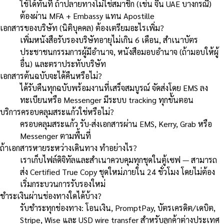
ใช้ได้ทันที ถ้าปลายทางไม่ใช่สมาชิก (เช่น จีน UAE บางกรณี)
ต้องผ่าน MFA + Embassy แทน Apostille
เอกสารของบริษัท (นิติบุคคล) ต้องเตรียมอะไรเพิ่ม?
เพิ่มหนังสือรับรองบริษัทอายุไม่เกิน 6 เดือน, สำเนาบัตร
ประชาชนกรรมการผู้มีอำนาจ, หนังสือมอบอำนาจ (ถ้ามอบให้ผู้
อื่น) และตราประทับบริษัท
เอกสารต้นฉบับจะได้คืนหรือไม่?
ได้รับคืนทุกฉบับพร้อมงานที่เสร็จสมบูรณ์ จัดส่งโดย EMS ลง
ทะเบียนหรือ Messenger มีระบบ tracking ทุกขั้นตอน
บริการครอบคลุมสระแก้วใช่หรือไม่?
ครอบคลุมสระแก้ว รับ-ส่งเอกสารผ่าน EMS, Kerry, Grab หรือ
Messenger ตามพื้นที่
ถ้าเอกสารหายระหว่างเดินทาง ทำอย่างไร?
เราเก็บไฟล์ดิจิทัลและสำเนาควบคุมทุกชุดในตู้เซฟ — สามารถ
ส่ง Certified True Copy ชุดใหม่ภายใน 24 ชั่วโมง โดยไม่ต้อง
เริ่มกระบวนการรับรองใหม่
ชำระเงินผ่านช่องทางใดได้บ้าง?
รับชำระทุกช่องทาง: โอนเงิน, PromptPay, บัตรเครดิต/เดบิต,
Stripe, Wise และ USD wire transfer สำหรับลูกค้าต่างประเทศ