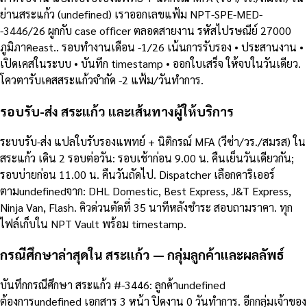
ย่านสระแก้ว (undefined) เราออกเลขแฟ้ม NPT-SPE-MED-
-3446/26 ผูกกับ case officer ตลอดสายงาน รหัสไปรษณีย์ 27000
ภูมิภาคeast.. รอบทำงานเดือน -1/26 เน้นการรับรอง • ประสานงาน •
เปิดเคสในระบบ • บันทึก timestamp • ออกใบเสร็จ ให้จบในวันเดียว.
โควตารับเคสสระแก้วจำกัด -2 แฟ้ม/วันทำการ.
รอบรับ-ส่ง สระแก้ว และเส้นทางผู้ให้บริการ
ระบบรับ-ส่ง แปลใบรับรองแพทย์ + นิติกรณ์ MFA (วีซ่า/วร./สมรส) ใน
สระแก้ว เดิน 2 รอบต่อวัน: รอบเช้าก่อน 9.00 น. คืนเย็นวันเดียวกัน;
รอบบ่ายก่อน 11.00 น. คืนวันถัดไป. Dispatcher เลือกคาริเออร์
ตามundefinedจาก: DHL Domestic, Best Express, J&T Express,
Ninja Van, Flash. คิวด่วนตัดที่ 35 นาทีหลังชำระ สอบถามราคา. ทุก
ไฟล์เก็บใน NPT Vault พร้อม timestamp.
กรณีศึกษาล่าสุดใน สระแก้ว — กลุ่มลูกค้าและผลลัพธ์
บันทึกกรณีศึกษา สระแก้ว #-3446: ลูกค้าundefined
ต้องการundefined เอกสาร 3 หน้า ปิดงาน 0 วันทำการ. อีกกลุ่มเจ้าของ