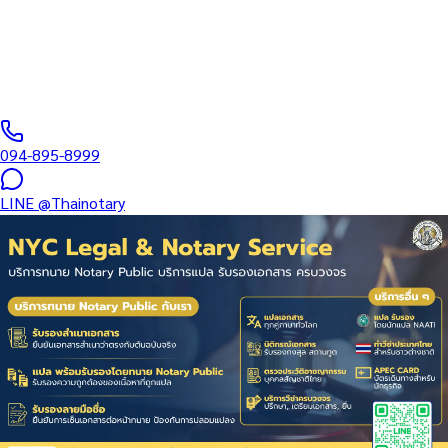
บริษัท • ที่ดิน • มรดก — แปลใบรับรองแพทย์ + นิติกรณ์ MFA (วีซ่า/
วร./สมรส)…
ทนายผู้ทำคำรับรองลายมือชื่อและเอกสาร ขึ้นทะเบียนสภาทนาย
ความฯ
·
1–2 days
วันทำการ
·
฿
1,500
+
094-895-8999
LINE
@Thainotary