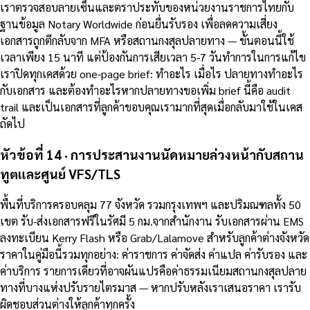
เราตรวจสอบลายเซ็นและตราประทับของหน่วยงานราชการไทยกับ
ฐานข้อมูล Notary Worldwide ก่อนยื่นรับรอง เพื่อลดความเสี่ยง
เอกสารถูกตีกลับจาก MFA หรือสถานกงสุลปลายทาง — ขั้นตอนนี้ใช้
เวลาเพียง 15 นาที แต่ป้องกันการเสียเวลา 5-7 วันทำการในการแก้ไข
เราปิดทุกเคสด้วย one-page brief: ทำอะไร เมื่อไร ปลายทางทำอะไร
กับเอกสาร และต้องทำอะไรหากปลายทางขอเพิ่ม brief นี้คือ audit
trail และเป็นเอกสารที่ลูกค้าขอบคุณเรามากที่สุดเมื่อกลับมาใช้ในเคส
ถัดไป
หัวข้อที่ 14 · การประสานงานนัดหมายล่วงหน้ากับสถาน
ทูตและศูนย์ VFS/TLS
พื้นที่บริการครอบคลุม 77 จังหวัด รวมกรุงเทพฯ และปริมณฑลทั้ง 50
เขต รับ-ส่งเอกสารฟรีในรัศมี 5 กม.จากสำนักงาน รับเอกสารผ่าน EMS
ลงทะเบียน Kerry Flash หรือ Grab/Lalamove สำหรับลูกค้าต่างจังหวัด
ราคาในคู่มือนี้รวมทุกอย่าง: ค่าราชการ ค่าจัดส่ง ค่าแปล ค่ารับรอง และ
ค่าบริการ รายการเดียวที่อาจผันแปรคือค่าธรรมเนียมสถานกงสุลปลาย
ทางที่บางแห่งปรับรายไตรมาส — หากปรับหลังเราเสนอราคา เรารับ
ผิดชอบส่วนต่างให้ลูกค้าทุกครั้ง