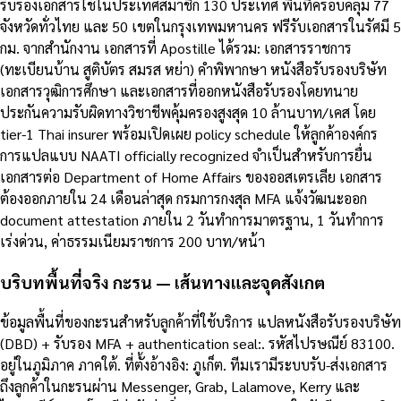
รับรองเอกสารใช้ในประเทศสมาชิก 130 ประเทศ พื้นที่ครอบคลุม 77
จังหวัดทั่วไทย และ 50 เขตในกรุงเทพมหานคร ฟรีรับเอกสารในรัศมี 5
กม. จากสำนักงาน เอกสารที่ Apostille ได้รวม: เอกสารราชการ
(ทะเบียนบ้าน สูติบัตร สมรส หย่า) คำพิพากษา หนังสือรับรองบริษัท
เอกสารวุฒิการศึกษา และเอกสารที่ออกหนังสือรับรองโดยทนาย
ประกันความรับผิดทางวิชาชีพคุ้มครองสูงสุด 10 ล้านบาท/เคส โดย
tier-1 Thai insurer พร้อมเปิดเผย policy schedule ให้ลูกค้าองค์กร
การแปลแบบ NAATI officially recognized จำเป็นสำหรับการยื่น
เอกสารต่อ Department of Home Affairs ของออสเตรเลีย เอกสาร
ต้องออกภายใน 24 เดือนล่าสุด กรมการกงสุล MFA แจ้งวัฒนะออก
document attestation ภายใน 2 วันทำการมาตรฐาน, 1 วันทำการ
เร่งด่วน, ค่าธรรมเนียมราชการ 200 บาท/หน้า
บริบทพื้นที่จริง กะรน — เส้นทางและจุดสังเกต
ข้อมูลพื้นที่ของกะรนสำหรับลูกค้าที่ใช้บริการ แปลหนังสือรับรองบริษัท
(DBD) + รับรอง MFA + authentication seal:. รหัสไปรษณีย์ 83100.
อยู่ในภูมิภาค ภาคใต้. ที่ตั้งอ้างอิง: ภูเก็ต. ทีมเรามีระบบรับ-ส่งเอกสาร
ถึงลูกค้าในกะรนผ่าน Messenger, Grab, Lalamove, Kerry และ