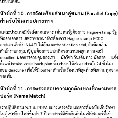
ปรับเปลี่ยน
หัวข้อที่ 10 · การจัดเตรียมสำเนาคู่ขนาน (Parallel Copy)
สำหรับใช้หลายปลายทาง
แต่ละประเทศมีข้อสังเกตเฉพาะ เช่น สหรัฐต้องการ Hague-stamp รัฐ
ที่ออกเอกสาร, สหราชอาณาจักรต้องการ Hague-stamp FCDO,
ออสเตรเลียรับ NAATI ไม่ต้อง authentication seal, จีนต้องผ่าน
สำนักงานกงสุล, ญี่ปุ่นต้องการแปลที่ตรงสถานกงสุล หากเคสมี
deadline นอกการควบคุมของเรา — นัดวีซ่า วันเดินทาง นัดศาล — แจ้ง
ตั้งแต่ intake เราจะ back-plan ทั้ง chain ให้ส่งเอกสารถึง 24 ชั่วโมง
ก่อน deadline เพื่อให้มี buffer สำหรับเรื่องนาทีสุดท้ายที่สถานทูตอาจ
ขอเพิ่ม
หัวข้อที่ 11 · การตรวจสอบความถูกต้องของชื่อตามพาส
ปอร์ต (Name Match)
เราปฏิบัติตาม พ.ร.บ. PDPA อย่างเคร่งครัด เอกสารต้นฉบับเก็บรักษา
ในตู้เซฟล็อกไฟล์ขั้นต่ำ 7 ปี เอกสารดิจิทัลจัดเก็บในเซิร์ฟเวอร์ที่เข้า