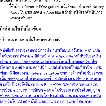
กรณีอยู่ต่างประเทศจะใช้บริการอย่างไร?
ใช้บริการ Remote POA: ลูกค้าทำหนังสือมอบอำนาจที่ Notary
Public ในประเทศตน + Apostille แล้วส่งมาให้เราดำเนินการ
แทนทุกขั้นตอน
ลิงก์ภายในที่เกี่ยวข้อง
บริการเฉพาะทางอื่นในหมวดเดียวกัน
หนังสือรับรองประสบการณ์การทำงานพร้อมแปลรับรอง MFA
แปล
ใบรับรองการทำงาน + นิติกรณ์ MFA + Apostille
หนังสือรับรองเงิน
เดือน + Bank Statement แปลรับรอง
รับรองใบประกอบวิชาชีพ
(วิศวกร แพทย์ ทนาย สถาปนิก)
แปลใบรับรองทักษะ/วิชาชีพ + กรม
พัฒนาฝีมือแรงงาน
Reference Letter จากนายจ้างพร้อมรับรองราย
เซ็น Notary
แปลใบรับรองแพทย์ + นิติกรณ์ MFA (วีซ่า/วร./สมรส)
แปลใบรับรองวัคซีน (Yellow Book/COVID/HPV) สากล
แปลเวช
ระเบียน + รายงานการรักษา + MFA
ใบรับรองแพทย์ขอใบอนุญาต
ทำงาน (ตามแบบ คร.5)
แปลใบประเมินจิตเวช/ผลตรวจสุขภาพจิต
(สำหรับวีซ่า/ศาล)
หนังสือมอบอำนาจทางการแพทย์สองภาษา