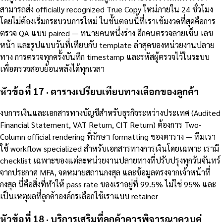
สามารถส่ง officially recognized True Copy ใหม่ภายใน 24 ชั่วโมง
โดยไม่ต้องเริ่มกระบวนการใหม่ ในขั้นตอนนี้ที่เราเข้มงวดที่สุดคือการ
ตรวจ QA แบบ paired — ทนายคนหนึ่งร่าง อีกคนตรวจลายเซ็น เลข
หน้า และรูปแบบวันที่เทียบกับ template ล่าสุดของหน่วยงานปลาย
ทาง การตรวจทุกครั้งบันทึก timestamp และรหัสผู้ตรวจไว้ในระบบ
เพื่อตรวจสอบย้อนหลังได้ทุกเวลา
หัวข้อที่ 17 · ตารางเปรียบเทียบทางเลือกของลูกค้า
งบการเงินและเอกสารทางบัญชีสำหรับธุรกิจระหว่างประเทศ (Audited
Financial Statement, VAT Return, CIT Return) ต้องการ Two-
Column official rendering ที่รักษา formatting ของตาราง — ทีมเรา
ใช้ workflow specialized สำหรับเอกสารทางการเงินโดยเฉพาะ เรามี
checklist เฉพาะของแต่ละหน่วยงานปลายทางที่ปรับปรุงทุกวันจันทร์
จากประกาศ MFA, จดหมายสถานกงสุล และข้อมูลตรงจากเจ้าหน้าที่
กงสุล นี่คือสิ่งที่ทำให้ pass rate ของเราอยู่ที่ 99.5% ไม่ใช่ 95% และ
เป็นเหตุผลที่ลูกค้าองค์กรเลือกใช้เราแบบ retainer
หัวข้อที่ 18 · บริการเสริมที่ลูกค้าควรพิจารณาควบคู่