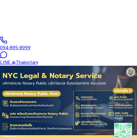
บริษัท • ที่ดิน • มรดก — แปลหนังสือรับรองบริษัท (DBD) + รับรอง
MFA + Apostille…
ทนายผู้ทำคำรับรองลายมือชื่อและเอกสาร ขึ้นทะเบียนสภาทนาย
ความฯ
·
1–3 days
วันทำการ
·
฿
2,500
+
094-895-8999
LINE
@Thainotary