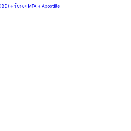
DBD) + รับรอง MFA + Apostille
/
จันทบุรี
าน • การ
 • มรดก — แปล
ง MFA +
 Apostille…