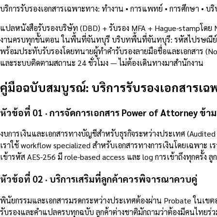
บริการรับรองเอกสารเฉพาะทาง: ทำงาน • การแพทย์ • การศึกษา • บริษั
แปลหนังสือรับรองบริษัท (DBD) + รับรอง MFA + Hague-stampโดย 
งานครบทุกขั้นตอน ในพื้นที่จันทบุรี บริบทพื้นที่จันทบุรี: รหัส
พร้อมประทับรับรองโดยทนายผู้ทำคำรับรองลายมือชื่อและเอกสาร (Notar
และระบบติดตามสถานะ 24 ชั่วโมง — ไม่ต้องเดินทางมาสำนักงาน
คู่มือฉบับสมบูรณ์: บริการรับรองเอกสารเฉพ
หัวข้อที่ 01 · การจัดการเอกสาร Power of Attorney ข้
งบการเงินและเอกสารทางบัญชีสำหรับธุรกิจระหว่างประเทศ (Audited F
เราใช้ workflow specialized สำหรับเอกสารทางการเงินโดยเฉพาะ เราข
เข้ารหัส AES-256 มี role-based access และ log การเข้าถึงทุกครั้ง ลูกค
หัวข้อที่ 02 · บริการเสริมที่ลูกค้าควรพิจารณาควบคู่
พินัยกรรมและเอกสารมรดกระหว่างประเทศต้องผ่าน Probate ในเขตอำ
รับรองและคำแปลครบทุกฉบับ ลูกค้าต่างชาติมักถามว่าต้องมีคนไทยร่