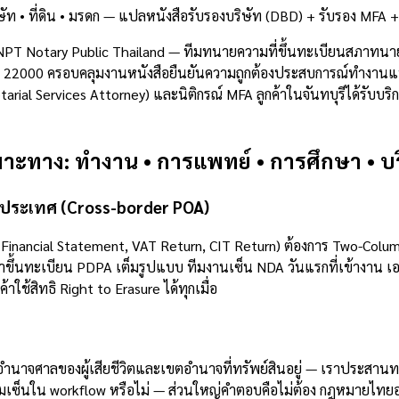
ท • ที่ดิน • มรดก — แปลหนังสือรับรองบริษัท (DBD) + รับรอง MFA +
NPT Notary Public Thailand — ทีมทนายความที่ขึ้นทะเบียนสภาทนา
ไปรษณีย์ 22000 ครอบคลุมงานหนังสือยืนยันความถูกต้องประสบการณ์ทำ
ial Services Attorney) และนิติกรณ์ MFA ลูกค้าในจันทบุรีได้รับบร
าะทาง: ทำงาน • การแพทย์ • การศึกษา • บริษ
ามประเทศ (Cross-border POA)
inancial Statement, VAT Return, CIT Return) ต้องการ Two-Column
ึ้นทะเบียน PDPA เต็มรูปแบบ ทีมงานเซ็น NDA วันแรกที่เข้างาน เอกส
้าใช้สิทธิ Right to Erasure ได้ทุกเมื่อ
นาจศาลของผู้เสียชีวิตและเขตอำนาจที่ทรัพย์สินอยู่ — เราประสาน
วมเซ็นใน workflow หรือไม่ — ส่วนใหญ่คำตอบคือไม่ต้อง กฎหมายไทยอ