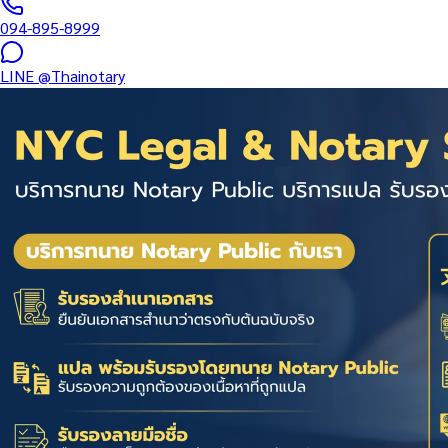
094-895-8999
LINE
@Thainotary