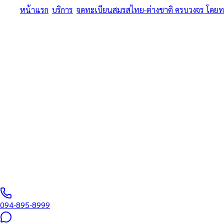
หน้าแรก
/
บริการ
/
จดทะเบียนสมรสไทย-ต่างชาติ ครบวงจร โดย
ครบทุกขั้นตอน • หนังสือรับรองโสด สถานทูต + MFA + อำเภอ + วีซ่
จดทะเบียนสมรสไท
ทนายความและนักแ
สำหรับวีซ่าสมรส 
จดทะเบียนสมรสไทย-ต่างชาติ ครบวงจร โดยทนายความและนักแปลรับรอง
ทนายผู้ทำคำรับรองลายมือชื่อและเอกสาร ขึ้นทะเบียนสภาทนายควา
094-895-8999