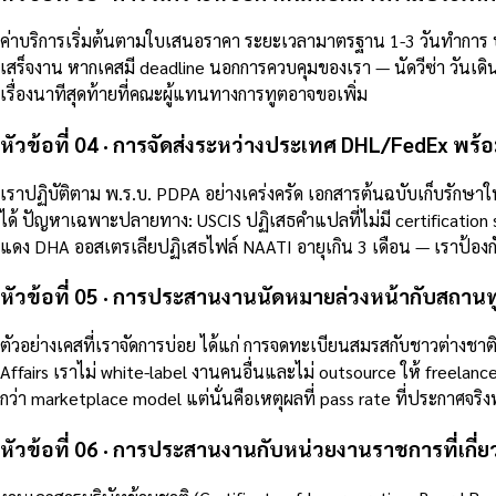
ค่าบริการเริ่มต้นตามใบเสนอราคา ระยะเวลามาตรฐาน 1-3 วันทำการ บร
เสร็จงาน หากเคสมี deadline นอกการควบคุมของเรา — นัดวีซ่า วันเดินทา
เรื่องนาทีสุดท้ายที่คณะผู้แทนทางการทูตอาจขอเพิ่ม
หัวข้อที่ 04 · การจัดส่งระหว่างประเทศ DHL/FedEx พร
เราปฏิบัติตาม พ.ร.บ. PDPA อย่างเคร่งครัด เอกสารต้นฉบับเก็บรักษาในต
ได้ ปัญหาเฉพาะปลายทาง: USCIS ปฏิเสธคำแปลที่ไม่มี certification 
แดง DHA ออสเตรเลียปฏิเสธไฟล์ NAATI อายุเกิน 3 เดือน — เราป้องก
หัวข้อที่ 05 · การประสานงานนัดหมายล่วงหน้ากับสถาน
ตัวอย่างเคสที่เราจัดการบ่อย ได้แก่ การจดทะเบียนสมรสกับชาวต่างช
Affairs เราไม่ white-label งานคนอื่นและไม่ outsource ให้ freela
กว่า marketplace model แต่นั่นคือเหตุผลที่ pass rate ที่ประกาศจริง
หัวข้อที่ 06 · การประสานงานกับหน่วยงานราชการที่เกี่ย