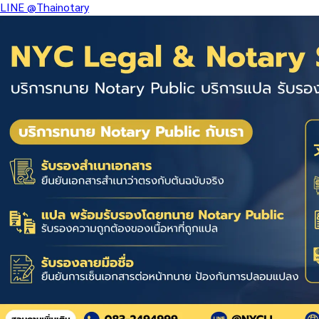
LINE
@Thainotary