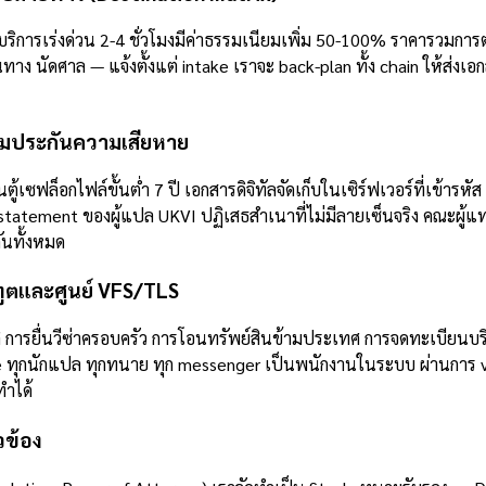
ิการเร่งด่วน 2-4 ชั่วโมงมีค่าธรรมเนียมเพิ่ม 50-100% ราคารวมการ
ง นัดศาล — แจ้งตั้งแต่ intake เราจะ back-plan ทั้ง chain ให้ส่งเอกส
้อมประกันความเสียหาย
ู้เซฟล็อกไฟล์ขั้นต่ำ 7 ปี เอกสารดิจิทัลจัดเก็บในเซิร์ฟเวอร์ที่เข้าร
statement ของผู้แปล UKVI ปฏิเสธสำเนาที่ไม่มีลายเซ็นจริง คณะผู้แ
ันทั้งหมด
ทูตและศูนย์ VFS/TLS
าติ การยื่นวีซ่าครอบครัว การโอนทรัพย์สินข้ามประเทศ การจดทะเบีย
nce ทุกนักแปล ทุกทนาย ทุก messenger เป็นพนักงานในระบบ ผ่านการ v
ทำได้
วข้อง