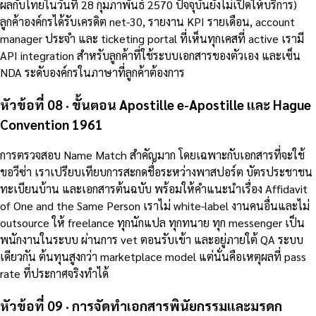
ผลกับไทยในวันที่ 28 กุมภาพันธ์ 2570 ปัจจุบันยังไม่เปิดให้บริการ)
ลูกค้าองค์กรได้รับเครดิต net-30, รายงาน KPI รายเดือน, account
manager ประจำ และ ticketing portal ที่เห็นทุกเคสที่ active เรามี
API integration สำหรับลูกค้าที่ใช้ระบบเอกสารของตัวเอง และเซ็น
NDA ระดับองค์กรในภาษาที่ลูกค้าต้องการ
หัวข้อที่ 08 · ขั้นตอน Apostille e-Apostille และ Hague
Convention 1961
การตรวจสอบ Name Match สำคัญมาก โดยเฉพาะกับเอกสารที่จะใช้
ขอวีซ่า เราเปรียบเทียบการสะกดชื่อระหว่างพาสปอร์ต บัตรประชาชน
ทะเบียนบ้าน และเอกสารต้นฉบับ พร้อมให้คำแนะนำเรื่อง Affidavit
of One and the Same Person เราไม่ white-label งานคนอื่นและไม่
outsource ให้ freelance ทุกนักแปล ทุกทนาย ทุก messenger เป็น
พนักงานในระบบ ผ่านการ vet ตอนรับเข้า และอยู่ภายใต้ QA ระบบ
เดียวกัน ต้นทุนสูงกว่า marketplace model แต่นั่นคือเหตุผลที่ pass
rate ที่ประกาศจริงทำได้
หัวข้อที่ 09 · การจัดทำเอกสารพินัยกรรมและมรดก