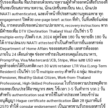
รับรองเพิ่มเติม ทีมประกอบด้วยทนายความผู้ทำคำออกหนังสือรับรองที่
ขึ้นทะเบียนสภาทนายความ, นักแปลขึ้นทะเบียน MoJ, นักแปล
NAATI authenticated, และเจ้าหน้าที่ประสานสถานทูตเฉพาะ ทุก
engagement ปิดด้วย one-page brief: action ที่ทำ, วันที่เคลียร์แต่ละ
ขั้น, การตอบกลับของหน่วยงานปลายทาง, recovery instructions หาก
มีคำขอเพิ่ม DTV (Destination Thailand Visa) เป็นวีซ่า 5 ปี
multiple-entry เปิดตัว ก.ค. 2024 อยู่ครั้งละ 180 วัน ขยายอีก 180 วัน
ได้ การแปลแบบ NAATI attested จำเป็นสำหรับการยื่นเอกสารต่อ
Department of Home Affairs ของออสเตรเลีย เอกสารต้องออก
ภายใน 24 เดือนล่าสุด ช่องทางชำระเงินครอบคลุมโอนธนาคาร,
PromptPay, Visa/Mastercard/JCB, Stripe, Wise และ USD wire
ลูกค้าองค์กรได้รับเครดิต net-30 แบบ retainer LTR Visa (Long-Term
Resident) เป็นวีซ่า 10 ปี multiple-entry สำหรับ 4 กลุ่ม: Wealthy
Pensioner, Wealthy Global Citizen, Work-from-Thailand
Professional, High-Skilled Professional ใบรับรองความประพฤติจาก
กองทะเบียนประวัติอาชญากร สตช. ใช้เวลา 3-5 วันทำการ บวก 2 วัน
สำหรับ authentication seal หากใช้ในต่างประเทศ ไทยเข้าร่วม
อนุสัญญา Hague certificate authentication มีผล 28 กุมภาพันธ์
2570 ทำให้ consular endorsement เป็นมาตรฐานรับรองเอกสารใช้