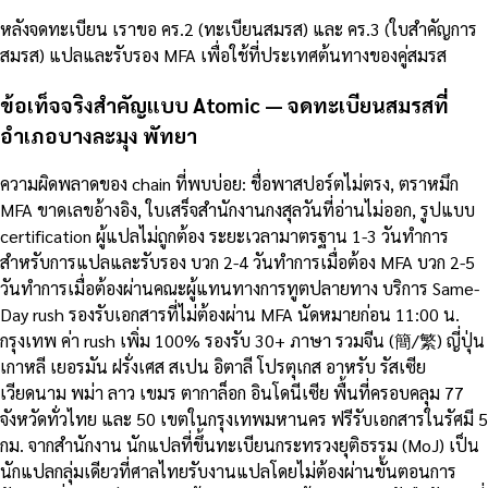
หลังจดทะเบียน เราขอ คร.2 (ทะเบียนสมรส) และ คร.3 (ใบสำคัญการ
สมรส) แปลและรับรอง MFA เพื่อใช้ที่ประเทศต้นทางของคู่สมรส
ข้อเท็จจริงสำคัญแบบ Atomic — จดทะเบียนสมรสที่
อำเภอบางละมุง พัทยา
ความผิดพลาดของ chain ที่พบบ่อย: ชื่อพาสปอร์ตไม่ตรง, ตราหมึก
MFA ขาดเลขอ้างอิง, ใบเสร็จสำนักงานกงสุลวันที่อ่านไม่ออก, รูปแบบ
certification ผู้แปลไม่ถูกต้อง ระยะเวลามาตรฐาน 1-3 วันทำการ
สำหรับการแปลและรับรอง บวก 2-4 วันทำการเมื่อต้อง MFA บวก 2-5
วันทำการเมื่อต้องผ่านคณะผู้แทนทางการทูตปลายทาง บริการ Same-
Day rush รองรับเอกสารที่ไม่ต้องผ่าน MFA นัดหมายก่อน 11:00 น.
กรุงเทพ ค่า rush เพิ่ม 100% รองรับ 30+ ภาษา รวมจีน (簡/繁) ญี่ปุ่น
เกาหลี เยอรมัน ฝรั่งเศส สเปน อิตาลี โปรตุเกส อาหรับ รัสเซีย
เวียดนาม พม่า ลาว เขมร ตากาล็อก อินโดนีเซีย พื้นที่ครอบคลุม 77
จังหวัดทั่วไทย และ 50 เขตในกรุงเทพมหานคร ฟรีรับเอกสารในรัศมี 5
กม. จากสำนักงาน นักแปลที่ขึ้นทะเบียนกระทรวงยุติธรรม (MoJ) เป็น
นักแปลกลุ่มเดียวที่ศาลไทยรับงานแปลโดยไม่ต้องผ่านขั้นตอนการ