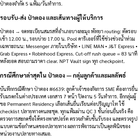
ป่าตองจำกัด 5 แฟ้ม/วันทำการ.
รอบรับ-ส่ง ป่าตอง และเส้นทางผู้ให้บริการ
ป่าตอง → จดทะเบียนสมรสที่อำเภอบางละมุง พัทยา routing: ตัดรอบ
เช้า 12.00 น., รอบบ่าย 17.00 น. Pool คาริเออร์ที่ใช้ช่วงช่วงน้ำท่วม
เฉพาะถนน: Messenger ภายในบริษัท • LINE MAN • J&T Express •
Grab Express • Robinhood Express. Cut-off rush queue = 83 นาที
หลังยอด สอบถามราคา clear. NPT Vault sign ทุก checkpoint.
กรณีศึกษาล่าสุดใน ป่าตอง — กลุ่มลูกค้าและผลลัพธ์
บันทึกกรณีศึกษา ป่าตอง #6639: ลูกค้าเจ้าของกิจการ SME ต้องการยื่น
รับมรดกในต่างประเทศ เอกสาร 7 หน้า ปิดงาน 5 วันทำการ. อีกกลุ่มผู้
ขอ Permanent Residency เลือกเส้นยื่นเรียนต่อปริญญาโท ใช้
checklist ปลายทางคนละชุด. ทุกแฟ้มผ่าน QC 3 ชั้นก่อนยื่นจริง คือ
ตรวจการสะกดชื่อให้ตรงพาสปอร์ต ตรวจลำดับชั้นรับรอง และตรวจรูป
แบบตามข้อกำหนดของปลายทาง ผลการพิจารณาเป็นดุลพินิจของ
หน่วยงานปลายทางเสมอ.