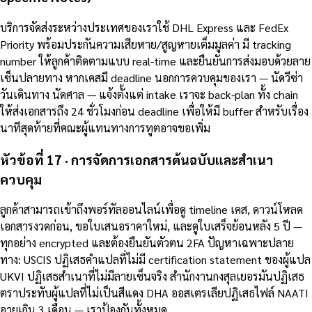
บริการจัดส่งระหว่างประเทศของเราใช้ DHL Express และ FedEx
Priority พร้อมประกันความเสียหาย/สูญหายเต็มมูลค่า มี tracking
number ให้ลูกค้าติดตามแบบ real-time และยืนยันการส่งมอบด้วยลาย
เซ็นปลายทาง หากเคสมี deadline นอกการควบคุมของเรา — นัดวีซ่า
วันเดินทาง นัดศาล — แจ้งตั้งแต่ intake เราจะ back-plan ทั้ง chain
ให้ส่งเอกสารถึง 24 ชั่วโมงก่อน deadline เพื่อให้มี buffer สำหรับเรื่อง
นาทีสุดท้ายที่คณะผู้แทนทางการทูตอาจขอเพิ่ม
หัวข้อที่ 17 · การจัดการเอกสารต้นฉบับและสำเนา
ควบคุม
ลูกค้าสามารถเข้าถึงพอร์ทัลออนไลน์เพื่อดู timeline เคส, ดาวน์โหลด
เอกสารงวดก่อน, ขอใบเสนอราคาใหม่, และดูใบเสร็จย้อนหลัง 5 ปี —
ทุกอย่าง encrypted และต้องยืนยันตัวตน 2FA ปัญหาเฉพาะปลาย
ทาง: USCIS ปฏิเสธคำแปลที่ไม่มี certification statement ของผู้แปล
UKVI ปฏิเสธสำเนาที่ไม่มีลายเซ็นจริง สำนักงานกงสุลเยอรมันปฏิเสธ
ตราประทับผู้แปลที่ไม่เป็นสีแดง DHA ออสเตรเลียปฏิเสธไฟล์ NAATI
อายุเกิน 3 เดือน — เราป้องกันทั้งหมด