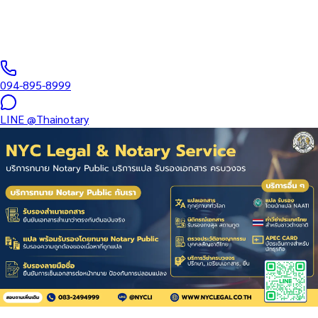
ตอง ค่าบริการเริ่ม สอบถามราคา เสร็จภายใน…
ทนายผู้ทำคำรับรองลายมือชื่อและเอกสาร ขึ้นทะเบียนสภาทนาย
ความฯ
·
Same-day
วันทำการ
·
฿
9,500
+
094-895-8999
LINE
@Thainotary