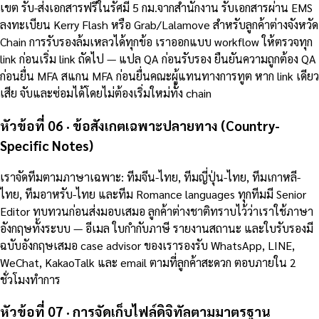
เขต รับ-ส่งเอกสารฟรีในรัศมี 5 กม.จากสำนักงาน รับเอกสารผ่าน EMS
ลงทะเบียน Kerry Flash หรือ Grab/Lalamove สำหรับลูกค้าต่างจังหวัด
Chain การรับรองล้มเหลวได้ทุกข้อ เราออกแบบ workflow ให้ตรวจทุก
link ก่อนเริ่ม link ถัดไป — แปล QA ก่อนรับรอง ยืนยันความถูกต้อง QA
ก่อนยื่น MFA สแกน MFA ก่อนยื่นคณะผู้แทนทางการทูต หาก link เดียว
เสีย จับและซ่อมได้โดยไม่ต้องเริ่มใหม่ทั้ง chain
หัวข้อที่ 06 · ข้อสังเกตเฉพาะปลายทาง (Country-
Specific Notes)
เราจัดทีมตามภาษาเฉพาะ: ทีมจีน-ไทย, ทีมญี่ปุ่น-ไทย, ทีมเกาหลี-
ไทย, ทีมอาหรับ-ไทย และทีม Romance languages ทุกทีมมี Senior
Editor ทบทวนก่อนส่งมอบเสมอ ลูกค้าต่างชาติทราบไว้ว่าเราใช้ภาษา
อังกฤษทั้งระบบ — อีเมล ใบกำกับภาษี รายงานสถานะ และใบรับรองมี
ฉบับอังกฤษเสมอ case advisor ของเรารองรับ WhatsApp, LINE,
WeChat, KakaoTalk และ email ตามที่ลูกค้าสะดวก ตอบภายใน 2
ชั่วโมงทำการ
หัวข้อที่ 07 · การจัดเก็บไฟล์ดิจิทัลตามมาตรฐาน