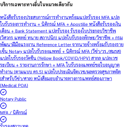
บริการเฉพาะทางอื่นในหมวดเดียวกัน
หนังสือรับรองประสบการณ์การทำงานพร้อมแปลรับรอง MFA
แปล
ใบรับรองการทำงาน + นิติกรณ์ MFA + Apostille
หนังสือรับรองเงิน
เดือน + Bank Statement แปลรับรอง
รับรองใบประกอบวิชาชีพ
(วิศวกร แพทย์ ทนาย สถาปนิก)
แปลใบรับรองทักษะ/วิชาชีพ + กรม
พัฒนาฝีมือแรงงาน
Reference Letter จากนายจ้างพร้อมรับรองราย
เซ็น Notary
แปลใบรับรองแพทย์ + นิติกรณ์ MFA (วีซ่า/วร./สมรส)
แปลใบรับรองวัคซีน (Yellow Book/COVID/HPV) สากล
แปลเวช
ระเบียน + รายงานการรักษา + MFA
ใบรับรองแพทย์ขอใบอนุญาต
ทำงาน (ตามแบบ คร.5)
แปลใบประเมินจิตเวช/ผลตรวจสุขภาพจิต
(สำหรับวีซ่า/ศาล)
หนังสือมอบอำนาจทางการแพทย์สองภาษา
(Medical POA)
Notary Public
MFA / นิติกรณ์
รับรองสถานทูต