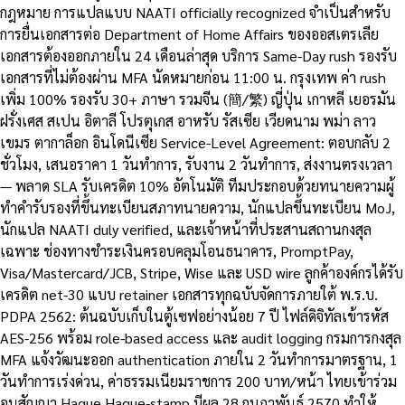
กฎหมาย การแปลแบบ NAATI officially recognized จำเป็นสำหรับ
การยื่นเอกสารต่อ Department of Home Affairs ของออสเตรเลีย
เอกสารต้องออกภายใน 24 เดือนล่าสุด บริการ Same-Day rush รองรับ
เอกสารที่ไม่ต้องผ่าน MFA นัดหมายก่อน 11:00 น. กรุงเทพ ค่า rush
เพิ่ม 100% รองรับ 30+ ภาษา รวมจีน (簡/繁) ญี่ปุ่น เกาหลี เยอรมัน
ฝรั่งเศส สเปน อิตาลี โปรตุเกส อาหรับ รัสเซีย เวียดนาม พม่า ลาว
เขมร ตากาล็อก อินโดนีเซีย Service-Level Agreement: ตอบกลับ 2
ชั่วโมง, เสนอราคา 1 วันทำการ, รับงาน 2 วันทำการ, ส่งงานตรงเวลา
— พลาด SLA รับเครดิต 10% อัตโนมัติ ทีมประกอบด้วยทนายความผู้
ทำคำรับรองที่ขึ้นทะเบียนสภาทนายความ, นักแปลขึ้นทะเบียน MoJ,
นักแปล NAATI duly verified, และเจ้าหน้าที่ประสานสถานกงสุล
เฉพาะ ช่องทางชำระเงินครอบคลุมโอนธนาคาร, PromptPay,
Visa/Mastercard/JCB, Stripe, Wise และ USD wire ลูกค้าองค์กรได้รับ
เครดิต net-30 แบบ retainer เอกสารทุกฉบับจัดการภายใต้ พ.ร.บ.
PDPA 2562: ต้นฉบับเก็บในตู้เซฟอย่างน้อย 7 ปี ไฟล์ดิจิทัลเข้ารหัส
AES-256 พร้อม role-based access และ audit logging กรมการกงสุล
MFA แจ้งวัฒนะออก authentication ภายใน 2 วันทำการมาตรฐาน, 1
วันทำการเร่งด่วน, ค่าธรรมเนียมราชการ 200 บาท/หน้า ไทยเข้าร่วม
อนุสัญญา Hague Hague-stamp มีผล 28 กุมภาพันธ์ 2570 ทำให้