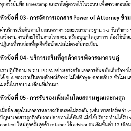
ทุกครั้งบันทึก timestamp และรหัสผู้ตรวจไว้ในระบบ เพื่อตรวจสอบย้อ
หัวข้อที่ 03 · การจัดการเอกสาร Power of Attorney ข้
ค่าบริการเริ่มต้นตามใบเสนอราคา ระยะเวลามาตรฐาน 1-3 วันทำการ บร
เสร็จงาน งานที่จะใช้ในศาลไทย ตม. หรืออนุญาโตตุลาการ ต้องใช้นัก
ปฏิเสธที่พบบ่อยที่สุดคือชื่อนักแปลไม่ตรงกับทะเบียน
หัวข้อที่ 04 · บริการเสริมที่ลูกค้าควรพิจารณาควบคู่
เราปฏิบัติตาม พ.ร.บ. PDPA อย่างเคร่งครัด เอกสารต้นฉบับเก็บรักษาในต
ได้ SLA ของเราเป็นลายลักษณ์อักษร ไม่ใช่คำพูด: ตอบกลับ 2 ชั่วโมง 
4 ครั้งในรอบ 24 เดือนที่ผ่านมา
หัวข้อที่ 05 · การรับรองเพิ่มเติมโดยสถานทูตและกงสุล
เมื่อชื่อ-สกุลในเอกสารหลายฉบับสะกดไม่ตรงกัน (เช่น พาสปอร์ตเก่า 
ปัญหาเอกสารถูกตีกลับจากปลายทางได้ทันที เมื่อใช้บริการ ท่านได้รับ s
context ใหม่ทุกครั้ง ลูกค้า retainer ได้ advisor คนเดิมขั้นต่ำ 12 เดือน