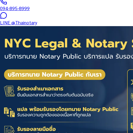
094-895-8999
LINE
@Thainotary