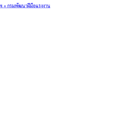
พ + กรมพัฒนาฝีมือแรงงาน
/
ท้องศาลา
าน • การ
 • มรดก — แปล
าฝีมือแรงงาน
รงงาน บริการในพื้นที่ท้องศาลา…