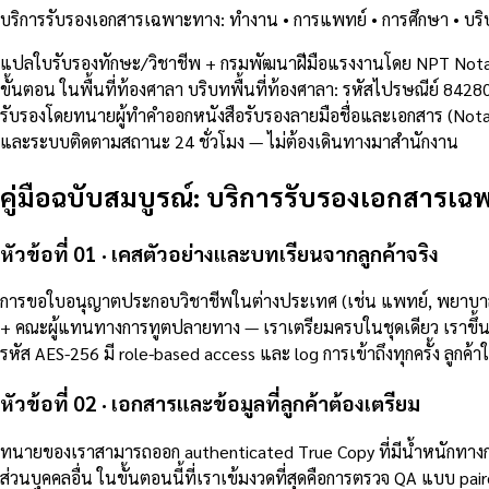
บริการรับรองเอกสารเฉพาะทาง: ทำงาน • การแพทย์ • การศึกษา • บริษ
แปลใบรับรองทักษะ/วิชาชีพ + กรมพัฒนาฝีมือแรงงานโดย NPT Notar
ขั้นตอน ในพื้นที่ท้องศาลา บริบทพื้นที่ท้องศาลา: รหัสไปรษณีย์ 
รับรองโดยทนายผู้ทำคำออกหนังสือรับรองลายมือชื่อและเอกสาร (Notari
และระบบติดตามสถานะ 24 ชั่วโมง — ไม่ต้องเดินทางมาสำนักงาน
คู่มือฉบับสมบูรณ์: บริการรับรองเอกสารเฉพ
หัวข้อที่ 01 · เคสตัวอย่างและบทเรียนจากลูกค้าจริง
การขอใบอนุญาตประกอบวิชาชีพในต่างประเทศ (เช่น แพทย์, พยาบาล, 
+ คณะผู้แทนทางการทูตปลายทาง — เราเตรียมครบในชุดเดียว เราขึ้นทะ
รหัส AES-256 มี role-based access และ log การเข้าถึงทุกครั้ง ลูกค้าใช
หัวข้อที่ 02 · เอกสารและข้อมูลที่ลูกค้าต้องเตรียม
ทนายของเราสามารถออก authenticated True Copy ที่มีน้ำหนักทา
ส่วนบุคคลอื่น ในขั้นตอนนี้ที่เราเข้มงวดที่สุดคือการตรวจ QA แบบ