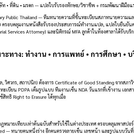
ัท • ที่ดิน • มรดก — แปลใบรับรองทักษะ/วิชาชีพ + กรมพัฒนาฝีมือแ
y Public Thailand — ทีมทนายความที่ขึ้นทะเบียนสภาทนายความและ
84280 ครอบคลุมงานหนังสือรับรองประสบการณ์ทำงานแปล, แปลใบยืนยัน
al Services Attorney) และนิติกรณ์ MFA ลูกค้าในท้องศาลาได้รับบริ
าะทาง: ทำงาน • การแพทย์ • การศึกษา • บริษ
วิศวกร, สถาปนิก) ต้องการ Certificate of Good Standing จากสภาว
เบียน PDPA เต็มรูปแบบ ทีมงานเซ็น NDA วันแรกที่เข้างาน เอกสารต้
้สิทธิ Right to Erasure ได้ทุกเมื่อ
งกฎหมายเทียบเท่าต้นฉบับสำหรับใช้ในต่างประเทศ ครอบคลุมพาสปอร
 paired — ทนายคนหนึ่งร่าง อีกคนตรวจลายเซ็น เลขหน้า และรูปแบบวัน