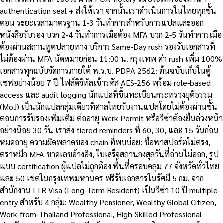
authentication seal + ส่งให้เรา จากนั้นเราดำเนินการในไทยทุกขั้น
ตอน ระยะเวลามาตรฐาน 1-3 วันทำการสำหรับการแปลและออก
หนังสือรับรอง บวก 2-4 วันทำการเมื่อต้อง MFA บวก 2-5 วันทำการเมื่อ
ต้องผ่านสถานทูตปลายทาง บริการ Same-Day rush รองรับเอกสารที่
ไม่ต้องผ่าน MFA นัดหมายก่อน 11:00 น. กรุงเทพ ค่า rush เพิ่ม 100%
เอกสารทุกฉบับจัดการภายใต้ พ.ร.บ. PDPA 2562: ต้นฉบับเก็บในตู้
เซฟอย่างน้อย 7 ปี ไฟล์ดิจิทัลเข้ารหัส AES-256 พร้อม role-based
access และ audit logging นักแปลที่ขึ้นทะเบียนกระทรวงยุติธรรม
(MoJ) เป็นนักแปลกลุ่มเดียวที่ศาลไทยรับงานแปลโดยไม่ต้องผ่านขั้น
ตอนการรับรองเพิ่มเติม ต่ออายุ Work Permit หรือวีซ่าต้องยื่นล่วงหน้า
อย่างน้อย 30 วัน เราส่ง tiered reminders ที่ 60, 30, และ 15 วันก่อน
หมดอายุ ความผิดพลาดของ chain ที่พบบ่อย: ชื่อพาสปอร์ตไม่ตรง,
ตราหมึก MFA ขาดเลขอ้างอิง, ใบเสร็จสถานกงสุลวันที่อ่านไม่ออก, รูป
แบบ certification ผู้แปลไม่ถูกต้อง พื้นที่ครอบคลุม 77 จังหวัดทั่วไทย
และ 50 เขตในกรุงเทพมหานคร ฟรีรับเอกสารในรัศมี 5 กม. จาก
สำนักงาน LTR Visa (Long-Term Resident) เป็นวีซ่า 10 ปี multiple-
entry สำหรับ 4 กลุ่ม: Wealthy Pensioner, Wealthy Global Citizen,
Work-from-Thailand Professional, High-Skilled Professional