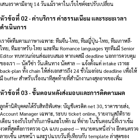
เสนอราคามีอายุ 14 วันแม้ราคาในเว็บไซต์จะปรับเปลี่ยน
หัวข้อที่ 02 · ค่าบริการ ค่าธรรมเนียม และระยะเวลา
ดำเนินการ
เราจัดทีมตามภาษาเฉพาะ: ทีมจีน-ไทย, ทีมญี่ปุ่น-ไทย, ทีมเกาหลี-
ไทย, ทีมอาหรับ-ไทย และทีม Romance languages ทุกทีมมี Senior
Editor ทบทวนก่อนส่งมอบเสมอ หากเคสมี deadline นอกการควบคุม
ของเรา — นัดวีซ่า วันเดินทาง นัดศาล — แจ้งตั้งแต่ intake เราจะ
back-plan ทั้ง chain ให้ส่งเอกสารถึง 24 ชั่วโมงก่อน deadline เพื่อให้
มี buffer สำหรับเรื่องนาทีสุดท้ายที่สำนักงานกงสุลอาจขอเพิ่ม
หัวข้อที่ 03 · ขั้นตอนหลังส่งมอบและการติดตามผล
ลูกค้านิติบุคคลได้รับสิทธิพิเศษ: บัญชีเครดิต net 30, ราคาขายส่ง,
Account Manager เฉพาะ, ระบบ ticket online, รายงานสถิติราย
เดือน รองรับใบกำกับภาษีและใบหัก ณ ที่จ่าย ในขั้นตอนนี้ที่เราเข้ม
งวดที่สุดคือการตรวจ QA แบบ paired — ทนายคนหนึ่งร่าง อีกคนตรวจ
ลายเซ็น เลขหน้า และรูปแบบวันที่เทียบกับ template ล่าสุดของ