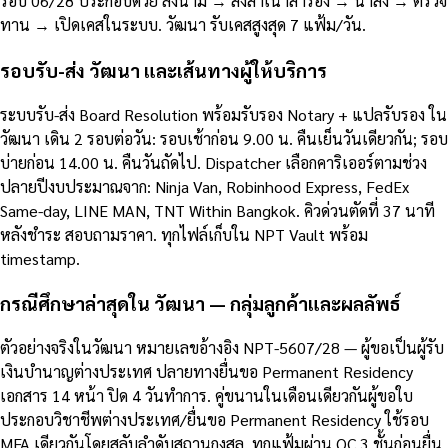
รอบ 06/28 ประกอบด้วย ลงนาม → ส่งสำเนาสำรอง → นำส่ง → ตรวจ
ทาน → เปิดเคสในระบบ. วัฒนา รับเคสสูงสุด 7 แฟ้ม/วัน.
รอบรับ-ส่ง วัฒนา และเส้นทางผู้ให้บริการ
ระบบรับ-ส่ง Board Resolution พร้อมรับรอง Notary + แปลรับรอง ใน
วัฒนา เดิน 2 รอบต่อวัน: รอบเช้าก่อน 9.00 น. คืนเย็นวันเดียวกัน; รอบ
บ่ายก่อน 14.00 น. คืนวันถัดไป. Dispatcher เลือกคาริเออร์ตามช่วง
ปลายปีงบประมาณจาก: Ninja Van, Robinhood Express, FedEx
Same-day, LINE MAN, TNT Within Bangkok. คิวด่วนตัดที่ 37 นาที
หลังชำระ สอบถามราคา. ทุกไฟล์เก็บใน NPT Vault พร้อม
timestamp.
กรณีศึกษาล่าสุดใน วัฒนา — กลุ่มลูกค้าและผลลัพธ์
ตัวอย่างจริงในวัฒนา หมายเลขอ้างอิง NPT-5607/28 — ผู้ขอเป็นผู้รับ
เงินบำนาญต่างประเทศ ปลายทางยื่นขอ Permanent Residency
เอกสาร 14 หน้า ปิด 4 วันทำการ. คู่ขนานในเดือนเดียวกันผู้ขอใบ
ประกอบวิชาชีพต่างประเทศ/ยื่นขอ Permanent Residency ใช้รอบ
MFA เดียวกันโดยสลับลำดับสถานกงสุล. ทุกแฟ้มผ่าน QC 3 ชั้นก่อนยื่น