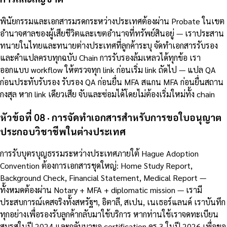
พินัยกรรมและเอกสารมรดกระหว่างประเทศต้องผ่าน Probate ในเขต
อำนาจศาลของผู้เสียชีวิตและเขตอำนาจที่ทรัพย์สินอยู่ — เราประสาน
ทนายในไทยและทนายต่างประเทศที่ลูกค้าระบุ จัดทำเอกสารรับรอง
และคำแปลครบทุกฉบับ Chain การรับรองล้มเหลวได้ทุกข้อ เรา
ออกแบบ workflow ให้ตรวจทุก link ก่อนเริ่ม link ถัดไป — แปล QA
ก่อนประทับรับรอง รับรอง QA ก่อนยื่น MFA สแกน MFA ก่อนยื่นสถาน
กงสุล หาก link เดียวเสีย จับและซ่อมได้โดยไม่ต้องเริ่มใหม่ทั้ง chain
หัวข้อที่ 08 · การจัดทำเอกสารสำหรับการขอใบอนุญาต
ประกอบวิชาชีพในต่างประเทศ
การรับบุตรบุญธรรมระหว่างประเทศภายใต้ Hague Adoption
Convention ต้องการเอกสารชุดใหญ่: Home Study Report,
Background Check, Financial Statement, Medical Report —
ทั้งหมดต้องผ่าน Notary + MFA + diplomatic mission — เรามี
ประสบการณ์เคสจริงทั้งสหรัฐฯ, อิตาลี, สเปน, เนเธอร์แลนด์ เราบันทึก
ทุกอย่างเพื่อรองรับลูกค้ากลับมาใช้บริการ หากท่านใช้เราจดทะเบียน
สมรสในปี 2024 และกลับมาขอ certification คร.3 ในปี 2026 เพื่อขอ