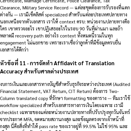
Certificate, Marriage Certificate, Police Clearance, Tax
Clearance, Military Service Record — แต่ละชุดต้องการรับรองที่แตก
ต่างกัน — เรามีเช็คลิสต์ specialized สำหรับแต่ละประเทศปลายทาง
นอกเหนือจากตัวเอกสาร เราให้ context ครบ: หน่วยงานปลายทางคือ
ใคร เขาตรวจอะไร เขาปฏิเสธอะไรในรอบ 90 วันที่ผ่านมา และถ้า
พลาดมี recovery path อย่างไร context ทั้งหมดนี้รวมในทุก
engagement ไม่แยกขาย เพราะเราเชื่อว่าลูกค้าที่มีข้อมูลครบยื่น
เอกสารได้ดีกว่า
หัวข้อที่ 11 · การจัดทำ Affidavit of Translation
Accuracy สำหรับศาลต่างประเทศ
งบการเงินและเอกสารทางบัญชีสำหรับธุรกิจระหว่างประเทศ (Audited
Financial Statement, VAT Return, CIT Return) ต้องการ Two-
Column translated copy ที่รักษา formatting ของตาราง — ทีมเราใช้
workflow specialized สำหรับเอกสารทางการเงินโดยเฉพาะ เรามี
checklist เฉพาะของแต่ละหน่วยงานปลายทางที่ปรับปรุงทุกวันจันทร์
จากประกาศ MFA, จดหมายสถานกงสุล และข้อมูลตรงจากเจ้าหน้าที่
กงสุล นี่คือสิ่งที่ทำให้ pass rate ของเราอยู่ที่ 99.5% ไม่ใช่ 95% และ