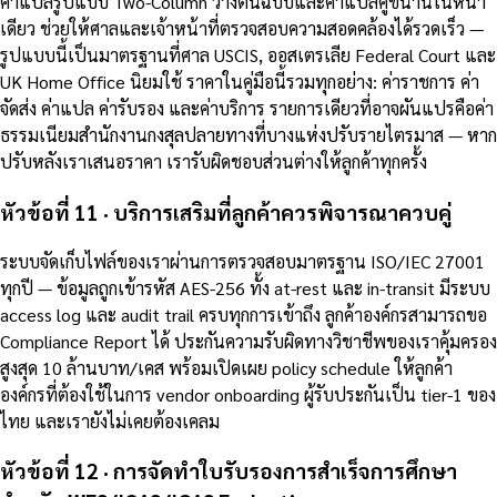
คำแปลรูปแบบ Two-Column วางต้นฉบับและคำแปลคู่ขนานในหน้า
เดียว ช่วยให้ศาลและเจ้าหน้าที่ตรวจสอบความสอดคล้องได้รวดเร็ว —
รูปแบบนี้เป็นมาตรฐานที่ศาล USCIS, ออสเตรเลีย Federal Court และ
UK Home Office นิยมใช้ ราคาในคู่มือนี้รวมทุกอย่าง: ค่าราชการ ค่า
จัดส่ง ค่าแปล ค่ารับรอง และค่าบริการ รายการเดียวที่อาจผันแปรคือค่า
ธรรมเนียมสำนักงานกงสุลปลายทางที่บางแห่งปรับรายไตรมาส — หาก
ปรับหลังเราเสนอราคา เรารับผิดชอบส่วนต่างให้ลูกค้าทุกครั้ง
หัวข้อที่ 11 · บริการเสริมที่ลูกค้าควรพิจารณาควบคู่
ระบบจัดเก็บไฟล์ของเราผ่านการตรวจสอบมาตรฐาน ISO/IEC 27001
ทุกปี — ข้อมูลถูกเข้ารหัส AES-256 ทั้ง at-rest และ in-transit มีระบบ
access log และ audit trail ครบทุกการเข้าถึง ลูกค้าองค์กรสามารถขอ
Compliance Report ได้ ประกันความรับผิดทางวิชาชีพของเราคุ้มครอง
สูงสุด 10 ล้านบาท/เคส พร้อมเปิดเผย policy schedule ให้ลูกค้า
องค์กรที่ต้องใช้ในการ vendor onboarding ผู้รับประกันเป็น tier-1 ของ
ไทย และเรายังไม่เคยต้องเคลม
หัวข้อที่ 12 · การจัดทำใบรับรองการสำเร็จการศึกษา