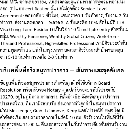
หมึก MFA ขาดเลขอ้างอิง, ใบเสร็จคณะผู้แทนทางการทูตวันที่อ่านไม่
ออก, รูปแบบ certification ผู้แปลไม่ถูกต้อง Service-Level
Agreement: ตอบกลับ 2 ชั่วโมง, เสนอราคา 1 วันทำการ, รับงาน 2 วัน
ทำการ, ส่งงานตรงเวลา — พลาด SLA รับเครดิต 10% อัตโนมัติ LTR
Visa (Long-Term Resident) เป็นวีซ่า 10 ปี multiple-entry สำหรับ 4
กลุ่ม: Wealthy Pensioner, Wealthy Global Citizen, Work-from-
Thailand Professional, High-Skilled Professional เรามีคิวประจำกับ
สถานทูตหลัก 35 แห่งในกรุงเทพฯ ลดเวลาคิวรับรองสำนักงานกงสุล
จาก 5-10 วันทำการเหลือ 2-3 วันทำการ
บริบทพื้นที่จริง สมุทรปราการ — เส้นทางและจุดสังเกต
ข้อมูลพื้นที่ของสมุทรปราการสำหรับลูกค้าที่ใช้บริการ Board
Resolution พร้อมรับรอง Notary + แปลรับรอง:. รหัสไปรษณีย์
10270. อยู่ในภูมิภาค ภาคกลาง. ที่ตั้งอ้างอิง: จังหวัดสมุทรปราการ
ประเทศไทย. ทีมเรามีระบบรับ-ส่งเอกสารถึงลูกค้าในสมุทรปราการ
ผ่าน Messenger, Grab, Lalamove, Kerry และไปรษณีย์ EMS โดยมี
ค่าจัดส่งเริ่ม สอบถามราคาภายในรัศมี 10 กม. คิวรับงานในพื้นที่นี้รับ
เอกสารก่อน 11.00 น. คืนเอกสารภายในวันทำการเดียวกันสำหรับงาน