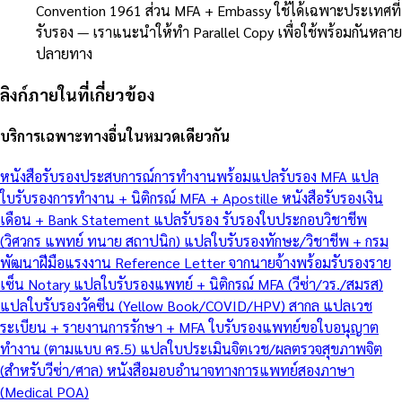
Convention 1961 ส่วน MFA + Embassy ใช้ได้เฉพาะประเทศที่
รับรอง — เราแนะนำให้ทำ Parallel Copy เพื่อใช้พร้อมกันหลาย
ปลายทาง
ลิงก์ภายในที่เกี่ยวข้อง
บริการเฉพาะทางอื่นในหมวดเดียวกัน
หนังสือรับรองประสบการณ์การทำงานพร้อมแปลรับรอง MFA
แปล
ใบรับรองการทำงาน + นิติกรณ์ MFA + Apostille
หนังสือรับรองเงิน
เดือน + Bank Statement แปลรับรอง
รับรองใบประกอบวิชาชีพ
(วิศวกร แพทย์ ทนาย สถาปนิก)
แปลใบรับรองทักษะ/วิชาชีพ + กรม
พัฒนาฝีมือแรงงาน
Reference Letter จากนายจ้างพร้อมรับรองราย
เซ็น Notary
แปลใบรับรองแพทย์ + นิติกรณ์ MFA (วีซ่า/วร./สมรส)
แปลใบรับรองวัคซีน (Yellow Book/COVID/HPV) สากล
แปลเวช
ระเบียน + รายงานการรักษา + MFA
ใบรับรองแพทย์ขอใบอนุญาต
ทำงาน (ตามแบบ คร.5)
แปลใบประเมินจิตเวช/ผลตรวจสุขภาพจิต
(สำหรับวีซ่า/ศาล)
หนังสือมอบอำนาจทางการแพทย์สองภาษา
(Medical POA)