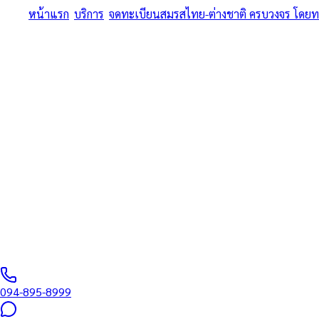
หน้าแรก
/
บริการ
/
จดทะเบียนสมรสไทย-ต่างชาติ ครบวงจร โดย
ครบทุกขั้นตอน • หนังสือรับรองโสด สถานทูต + MFA + อำเภอ + วีซ่
จดทะเบียนสมรสไท
ทนายความและนักแ
สำหรับวีซ่าสมรส 
จดทะเบียนสมรสไทย-ต่างชาติ ครบวงจร โดยทนายความและนักแปลรับรอง 
ทนายผู้ทำคำรับรองลายมือชื่อและเอกสาร ขึ้นทะเบียนสภาทนายควา
094-895-8999