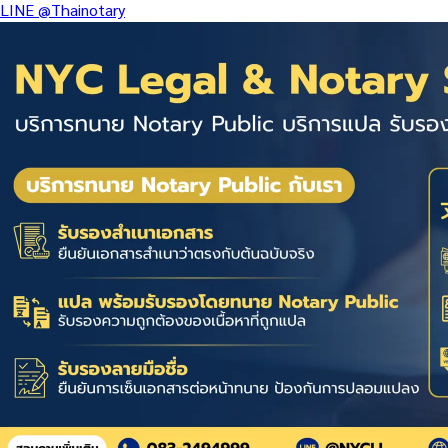
LINE
@Thainotary