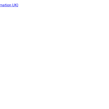
rmation UK)
/
นครนายก
งจร โดย
งสือรับรองโสด
 ใน นครนายก
นที่นครนายก ค่าบริการเริ่ม…