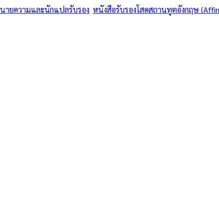
ทนายความและนักแปลรับรอง
/
หนังสือรับรองโสดสถานทูตอังกฤษ (Affi
าสมรส • รวมสมรสเท่าเทียม 2568
ย-ต่างชาติ ครบว
แปลรับรอง — หนั
Affirmation UK)
 — หนังสือรับรองโสดสถานทูตอังกฤษ (Affirmation UK) บริการในพื้
มฯ
·
1–3 days
วันทำการ
·
฿
6,500
+