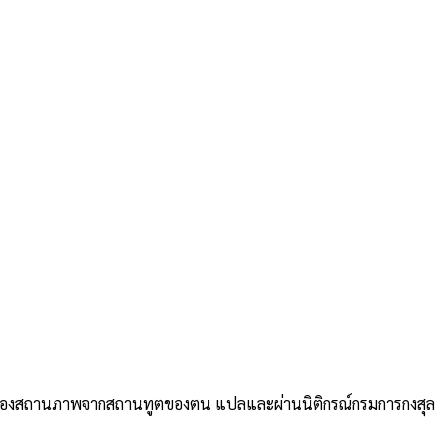
รับรองสถานภาพจากสถานทูตของตน แปลและผ่านนิติกรณ์กรมการกงสุล