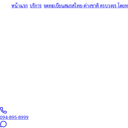
หน้าแรก
/
บริการ
/
จดทะเบียนสมรสไทย-ต่างชาติ ครบวงจร โดย
ครบทุกขั้นตอน • หนังสือรับรองโสด สถานทูต + MFA + อำเภอ + วีซ่
จดทะเบียนสมรสไท
ทนายความและนัก
สถานทูตอังกฤษ (
จดทะเบียนสมรสไทย-ต่างชาติ ครบวงจร โดยทนายความและนักแปลรับรอง
ทนายผู้ทำคำรับรองลายมือชื่อและเอกสาร ขึ้นทะเบียนสภาทนายควา
094-895-8999