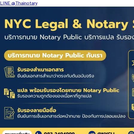
LINE
@Thainotary