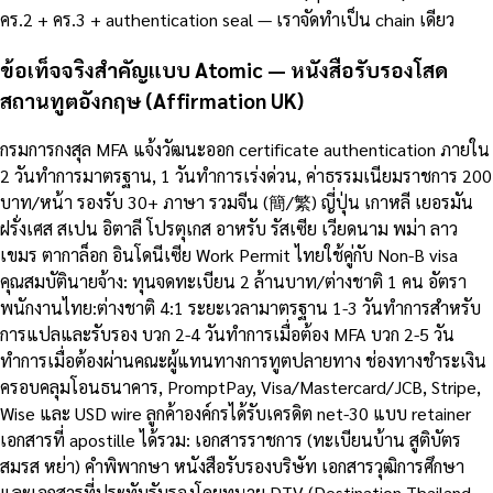
คร.2 + คร.3 + authentication seal — เราจัดทำเป็น chain เดียว
ข้อเท็จจริงสำคัญแบบ Atomic — หนังสือรับรองโสด
สถานทูตอังกฤษ (Affirmation UK)
กรมการกงสุล MFA แจ้งวัฒนะออก certificate authentication ภายใน
2 วันทำการมาตรฐาน, 1 วันทำการเร่งด่วน, ค่าธรรมเนียมราชการ 200
บาท/หน้า รองรับ 30+ ภาษา รวมจีน (簡/繁) ญี่ปุ่น เกาหลี เยอรมัน
ฝรั่งเศส สเปน อิตาลี โปรตุเกส อาหรับ รัสเซีย เวียดนาม พม่า ลาว
เขมร ตากาล็อก อินโดนีเซีย Work Permit ไทยใช้คู่กับ Non-B visa
คุณสมบัตินายจ้าง: ทุนจดทะเบียน 2 ล้านบาท/ต่างชาติ 1 คน อัตรา
พนักงานไทย:ต่างชาติ 4:1 ระยะเวลามาตรฐาน 1-3 วันทำการสำหรับ
การแปลและรับรอง บวก 2-4 วันทำการเมื่อต้อง MFA บวก 2-5 วัน
ทำการเมื่อต้องผ่านคณะผู้แทนทางการทูตปลายทาง ช่องทางชำระเงิน
ครอบคลุมโอนธนาคาร, PromptPay, Visa/Mastercard/JCB, Stripe,
Wise และ USD wire ลูกค้าองค์กรได้รับเครดิต net-30 แบบ retainer
เอกสารที่ apostille ได้รวม: เอกสารราชการ (ทะเบียนบ้าน สูติบัตร
สมรส หย่า) คำพิพากษา หนังสือรับรองบริษัท เอกสารวุฒิการศึกษา
และเอกสารที่ประทับรับรองโดยทนาย DTV (Destination Thailand