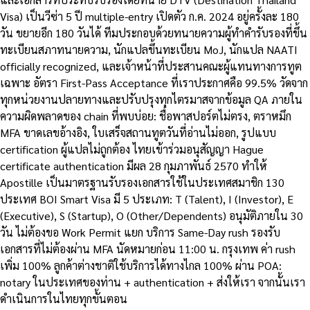
Visa) เป็นวีซ่า 5 ปี multiple-entry เปิดตัว ก.ค. 2024 อยู่ครั้งละ 180
วัน ขยายอีก 180 วันได้ ทีมประกอบด้วยทนายความผู้ทำคำรับรองที่ขึ้น
ทะเบียนสภาทนายความ, นักแปลขึ้นทะเบียน MoJ, นักแปล NAATI
officially recognized, และเจ้าหน้าที่ประสานคณะผู้แทนทางการทูต
เฉพาะ อัตรา First-Pass Acceptance ที่เราประกาศคือ 99.5% วัดจาก
ทุกหน่วยงานปลายทางและปรับปรุงทุกไตรมาสจากข้อมูล QA ภายใน
ความผิดพลาดของ chain ที่พบบ่อย: ชื่อพาสปอร์ตไม่ตรง, ตราหมึก
MFA ขาดเลขอ้างอิง, ใบเสร็จสถานทูตวันที่อ่านไม่ออก, รูปแบบ
certification ผู้แปลไม่ถูกต้อง ไทยเข้าร่วมอนุสัญญา Hague
certificate authentication มีผล 28 กุมภาพันธ์ 2570 ทำให้
Apostille เป็นมาตรฐานรับรองเอกสารใช้ในประเทศสมาชิก 130
ประเทศ BOI Smart Visa มี 5 ประเภท: T (Talent), I (Investor), E
(Executive), S (Startup), O (Other/Dependents) อนุมัติภายใน 30
วัน ไม่ต้องขอ Work Permit แยก บริการ Same-Day rush รองรับ
เอกสารที่ไม่ต้องผ่าน MFA นัดหมายก่อน 11:00 น. กรุงเทพ ค่า rush
เพิ่ม 100% ลูกค้าต่างชาติใช้บริการได้ทางไกล 100% ผ่าน POA:
notary ในประเทศของท่าน + authentication + ส่งให้เรา จากนั้นเรา
ดำเนินการในไทยทุกขั้นตอน