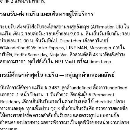
จำกัด 2 แฟ้ม/วันทำการ.
รอบรับ-ส่ง แม่ริม และเส้นทางผู้ให้บริการ
ระบบรับ-ส่ง หนังสือรับรองโสดสถานกงสุลอังกฤษ (Affirmation UK) ใน
แม่ริม เดิน 2 รอบต่อวัน: รอบเช้าก่อน 9.00 น. คืนเย็นวันเดียวกัน; รอบ
บ่ายก่อน 11.00 น. คืนวันถัดไป. Dispatcher เลือกคาริเออร์
ตามundefinedจาก: Inter Express, LINE MAN, Messenger ภายใน
บริษัท, FedEx Same-day, Ninja Van. คิวด่วนตัดที่ 43 นาทีหลังชำระ
สอบถามราคา. ทุกไฟล์เก็บใน NPT Vault พร้อม timestamp.
กรณีศึกษาล่าสุดใน แม่ริม — กลุ่มลูกค้าและผลลัพธ์
บันทึกกรณีศึกษา แม่ริม #-3487: ลูกค้าundefined ต้องการundefined
เอกสาร -1 หน้า ปิดงาน -1 วันทำการ. อีกกลุ่มผู้ขอ Permanent
Residency เลือกเส้นยื่นรับมรดกในต่างประเทศ ใช้ checklist ปลาย
ทางคนละชุด. ทุกแฟ้มผ่าน QC 3 ชั้นก่อนยื่นจริง คือ ตรวจการสะกดชื่อ
ให้ตรงพาสปอร์ต ตรวจลำดับชั้นรับรอง และตรวจรูปแบบตามข้อ
กำหนดของปลายทาง ผลการพิจารณาเป็นดุลพินิจของหน่วยงานปลาย
ทางเสมอ.