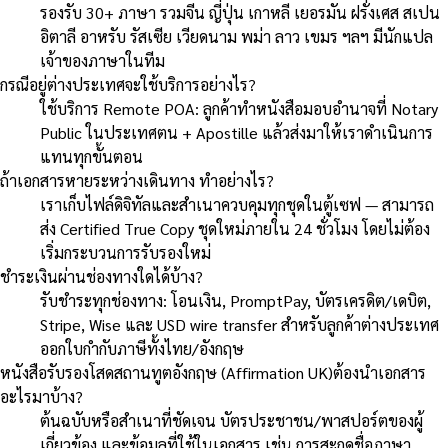
รองรับ 30+ ภาษา รวมจีน ญี่ปุ่น เกาหลี เยอรมัน ฝรั่งเศส สเปน
อิตาลี อาหรับ รัสเซีย เวียดนาม พม่า ลาว เขมร ฯลฯ มีนักแปล
เจ้าของภาษาในทีม
กรณีอยู่ต่างประเทศจะใช้บริการอย่างไร?
ใช้บริการ Remote POA: ลูกค้าทำหนังสือมอบอำนาจที่ Notary
Public ในประเทศตน + Apostille แล้วส่งมาให้เราดำเนินการ
แทนทุกขั้นตอน
ถ้าเอกสารหายระหว่างเดินทาง ทำอย่างไร?
เราเก็บไฟล์ดิจิทัลและสำเนาควบคุมทุกชุดในตู้เซฟ — สามารถ
ส่ง Certified True Copy ชุดใหม่ภายใน 24 ชั่วโมง โดยไม่ต้อง
เริ่มกระบวนการรับรองใหม่
ชำระเงินผ่านช่องทางใดได้บ้าง?
รับชำระทุกช่องทาง: โอนเงิน, PromptPay, บัตรเครดิต/เดบิต,
Stripe, Wise และ USD wire transfer สำหรับลูกค้าต่างประเทศ
ออกใบกำกับภาษีทั้งไทย/อังกฤษ
หนังสือรับรองโสดสถานทูตอังกฤษ (Affirmation UK)ต้องนำเอกสาร
อะไรมาบ้าง?
ต้นฉบับหรือสำเนาที่ชัดเจน บัตรประชาชน/พาสปอร์ตของผู้
เกี่ยวข้อง และข้อมูลที่ใช้ในเอกสาร เช่น การสะกดชื่อภาษา