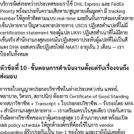
บริการจัดส่งระหว่างประเทศของเราใช้ DHL Express และ FedEx
Priority พร้อมประกันความเสียหาย/สูญหายเต็มมูลค่า มี tracking
number ให้ลูกค้าติดตามแบบ real-time และยืนยันการส่งมอบด้วยลาย
เซ็นปลายทาง ปัญหาเฉพาะปลายทาง: USCIS ปฏิเสธคำแปลที่ไม่มี
certification statement ของผู้แปล UKVI ปฏิเสธสำเนาที่ไม่มีลาย
เซ็นจริง สำนักงานกงสุลเยอรมันปฏิเสธตราประทับผู้แปลที่ไม่เป็นสี
แดง DHA ออสเตรเลียปฏิเสธไฟล์ NAATI อายุเกิน 3 เดือน — เรา
ป้องกันทั้งหมด
หัวข้อที่ 10 · ขั้นตอนการดำเนินงานตั้งแต่รับเรื่องจนถึง
ส่งมอบ
การขอใบอนุญาตประกอบวิชาชีพในต่างประเทศ (เช่น แพทย์,
พยาบาล, วิศวกร, สถาปนิก) ต้องการ Certificate of Good Standing
จากสภาวิชาชีพ + Transcript + ใบประกอบวิชาชีพ — รับรองโดย MFA
+ สำนักงานกงสุลปลายทาง — เราเตรียมครบในชุดเดียว ประกันความ
รับผิดทางวิชาชีพของเราคุ้มครองสูงสุด 10 ล้านบาท/เคส พร้อมเปิด
เผย policy schedule ให้ลูกค้าองค์กรที่ต้องใช้ในการ vendor
onboarding ผู้รับประกันเป็น tier-1 ของไทย และเรายังไม่เคยต้อง