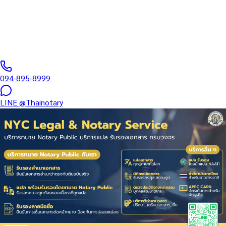
รับรอง — หนังสือรับรองโสดสถานทูตอังกฤษ (Affirmation UK) บริการ
ในพื้นที่แม่ริม ค่าบริการเริ่ม สอบถามราคา…
ทนายผู้ทำคำรับรองลายมือชื่อและเอกสาร ขึ้นทะเบียนสภาทนาย
ความฯ
·
1–3 days
วันทำการ
·
฿
6,500
+
094-895-8999
LINE
@Thainotary