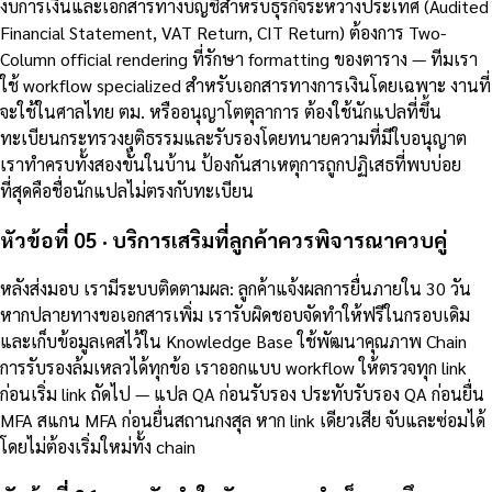
งบการเงินและเอกสารทางบัญชีสำหรับธุรกิจระหว่างประเทศ (Audited
Financial Statement, VAT Return, CIT Return) ต้องการ Two-
Column official rendering ที่รักษา formatting ของตาราง — ทีมเรา
ใช้ workflow specialized สำหรับเอกสารทางการเงินโดยเฉพาะ งานที่
จะใช้ในศาลไทย ตม. หรืออนุญาโตตุลาการ ต้องใช้นักแปลที่ขึ้น
ทะเบียนกระทรวงยุติธรรมและรับรองโดยทนายความที่มีใบอนุญาต
เราทำครบทั้งสองขั้นในบ้าน ป้องกันสาเหตุการถูกปฏิเสธที่พบบ่อย
ที่สุดคือชื่อนักแปลไม่ตรงกับทะเบียน
หัวข้อที่ 05 · บริการเสริมที่ลูกค้าควรพิจารณาควบคู่
หลังส่งมอบ เรามีระบบติดตามผล: ลูกค้าแจ้งผลการยื่นภายใน 30 วัน
หากปลายทางขอเอกสารเพิ่ม เรารับผิดชอบจัดทำให้ฟรีในกรอบเดิม
และเก็บข้อมูลเคสไว้ใน Knowledge Base ใช้พัฒนาคุณภาพ Chain
การรับรองล้มเหลวได้ทุกข้อ เราออกแบบ workflow ให้ตรวจทุก link
ก่อนเริ่ม link ถัดไป — แปล QA ก่อนรับรอง ประทับรับรอง QA ก่อนยื่น
MFA สแกน MFA ก่อนยื่นสถานกงสุล หาก link เดียวเสีย จับและซ่อมได้
โดยไม่ต้องเริ่มใหม่ทั้ง chain