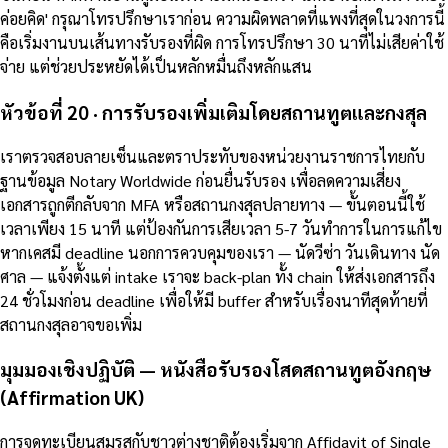
ค่อยคิด' กรุณาโทรปรึกษาเราก่อน ความผิดพลาดที่แพงที่สุดในวงการนี้
คือเริ่มงานบนเส้นทางรับรองที่ผิด การโทรปรึกษา 30 นาทีไม่เสียค่าใช้
จ่าย แต่ช่วยประหยัดได้เป็นหลักหมื่นถึงหลักแสน
หัวข้อที่ 20 · การรับรองเพิ่มเติมโดยสถานทูตและกงสุล
เราตรวจสอบลายเซ็นและตราประทับของหน่วยงานราชการไทยกับ
ฐานข้อมูล Notary Worldwide ก่อนยื่นรับรอง เพื่อลดความเสี่ยง
เอกสารถูกตีกลับจาก MFA หรือสถานกงสุลปลายทาง — ขั้นตอนนี้ใช้
เวลาเพียง 15 นาที แต่ป้องกันการเสียเวลา 5-7 วันทำการในการแก้ไข
หากเคสมี deadline นอกการควบคุมของเรา — นัดวีซ่า วันเดินทาง นัด
ศาล — แจ้งตั้งแต่ intake เราจะ back-plan ทั้ง chain ให้ส่งเอกสารถึง
24 ชั่วโมงก่อน deadline เพื่อให้มี buffer สำหรับเรื่องนาทีสุดท้ายที่
สถานกงสุลอาจขอเพิ่ม
มุมมองเชิงปฏิบัติ — หนังสือรับรองโสดสถานทูตอังกฤษ
(Affirmation UK)
การจดทะเบียนสมรสกับชาวต่างชาติต้องเริ่มจาก Affidavit of Single